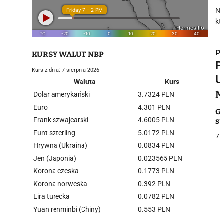
N
k
P
KURSY WALUT NBP
Kurs z dnia: 7 sierpnia 2026
Waluta
Kurs
Dolar amerykański
3.7324 PLN
Euro
4.301 PLN
i
G
Frank szwajcarski
4.6005 PLN
s
Funt szterling
5.0172 PLN
7
Hrywna (Ukraina)
0.0834 PLN
Jen (Japonia)
0.023565 PLN
Korona czeska
0.1773 PLN
j
Korona norweska
0.392 PLN
Lira turecka
0.0782 PLN
Yuan renminbi (Chiny)
0.553 PLN