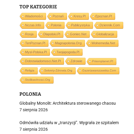
TOP KATEGORIE
Wiadomości
Poznań
Kresy.pl
Epoznan.pl
i
Nczas.info
Polonia
Publicystyka
Dziennik.com
Rosja
Dlapolski.pl
Goniec.net
Globalizacja
TenPoznan.pl
Magnapolonia.org
Wolnemedia.net
Mysl-Polska.pl
Twojapogoda.pl
Dobrewiadomosci.net.pl
Zdrowie
Prisonplanet.pl
Religia
Sekrety-Zdrowia.org
Gazetawarszawska.com
Stolikwolnosci.org
POLONIA
Globalny Monolit: Architektura sterowanego chaosu
7 sierpnia 2026
Odmówiła udziału w „tranzycji”. Wygrała ze szpitalem
7 sierpnia 2026