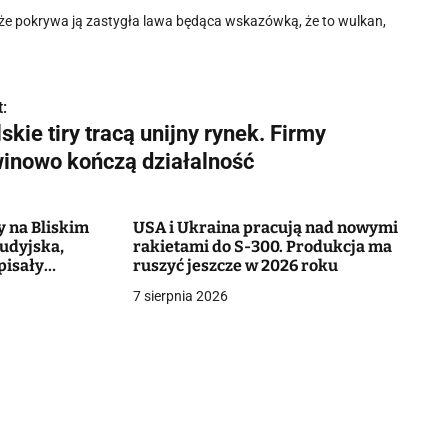
, że pokrywa ją zastygła lawa będąca wskazówką, że to wulkan,
:
skie tiry tracą unijny rynek. Firmy
winowo kończą działalność
y na Bliskim
USA i Ukraina pracują nad nowymi
udyjska,
rakietami do S-300. Produkcja ma
pisały
ruszyć jeszcze w 2026 roku
7 sierpnia 2026