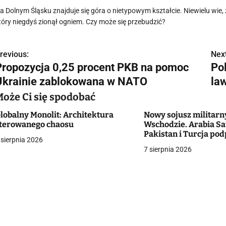
a Dolnym Śląsku znajduje się góra o nietypowym kształcie. Niewielu wie
tóry niegdyś zionął ogniem. Czy może się przebudzić?
revious:
Next
N
Propozycja 0,25 procent PKB na pomoc
Pol
a
Ukrainie zablokowana w NATO
la
w
Może Ci się spodobać
lobalny Monolit: Architektura
Nowy sojusz militarn
terowanego chaosu
Wschodzie. Arabia Sa
g
Pakistan i Turcja pod
 sierpnia 2026
umowę
7 sierpnia 2026
a
c
a