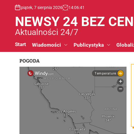
S
piątek, 7 sierpnia 2026
14
:
06
:
42
k
i
NEWSY 24 BEZ CE
p
t
Aktualności 24/7
o
c
Start
Wiadomości
Publicystyka
Globali
o
n
POGODA
t
e
n
t