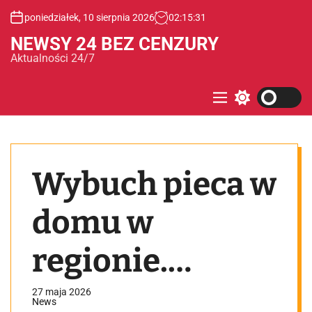
S
poniedziałek, 10 sierpnia 2026
02
:
15
:
31
k
i
NEWSY 24 BEZ CENZURY
p
Aktualności 24/7
t
o
c
M
S
e
w
o
n
i
n
u
t
t
c
e
h
Wybuch pieca w
c
n
o
t
l
o
domu w
r
m
o
regionie.
d
e
Lądował LPR
27 maja 2026
News