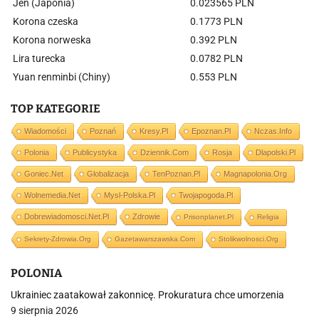
Jen (Japonia)
0.023565 PLN
Korona czeska
0.1773 PLN
Korona norweska
0.392 PLN
Lira turecka
0.0782 PLN
Yuan renminbi (Chiny)
0.553 PLN
TOP KATEGORIE
Wiadomości
Poznań
Kresy.pl
Epoznan.pl
Nczas.info
Polonia
Publicystyka
Dziennik.com
Rosja
Dlapolski.pl
Goniec.net
Globalizacja
TenPoznan.pl
Magnapolonia.org
Wolnemedia.net
Mysl-Polska.pl
Twojapogoda.pl
Dobrewiadomosci.net.pl
Zdrowie
Prisonplanet.pl
Religia
Sekrety-Zdrowia.org
Gazetawarszawska.com
Stolikwolnosci.org
POLONIA
Ukrainiec zaatakował zakonnicę. Prokuratura chce umorzenia
9 sierpnia 2026