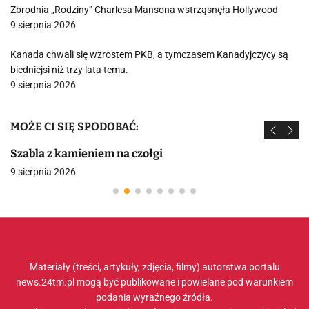
Zbrodnia „Rodziny” Charlesa Mansona wstrząsnęła Hollywood
9 sierpnia 2026
Kanada chwali się wzrostem PKB, a tymczasem Kanadyjczycy są
biedniejsi niż trzy lata temu.
9 sierpnia 2026
MOŻE CI SIĘ SPODOBAĆ:
Szabla z kamieniem na czołgi
9 sierpnia 2026
Materiały (treści, artykuły, zdjęcia, filmy) autorstwa portalu
news.24tm.pl mogą być publikowane i powielane pod warunkiem
podania wyraźnego źródła.