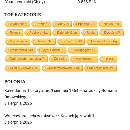
Yuan renminbi (Chiny)
0.553 PLN
TOP KATEGORIE
Wiadomości
Poznań
Kresy.pl
Epoznan.pl
Nczas.info
Polonia
Publicystyka
Dziennik.com
Rosja
Dlapolski.pl
Globalizacja
Goniec.net
TenPoznan.pl
Magnapolonia.org
Wolnemedia.net
Mysl-Polska.pl
Twojapogoda.pl
Dobrewiadomosci.net.pl
Zdrowie
Prisonplanet.pl
Religia
Sekrety-Zdrowia.org
Gazetawarszawska.com
Stolikwolnosci.org
POLONIA
Kalendarium historyczne: 9 sierpnia 1864 – narodziny Romana
Dmowskiego
9 sierpnia 2026
Wrocław: zasnęła w taksówce. Kazach ją zgwałcił
8 sierpnia 2026