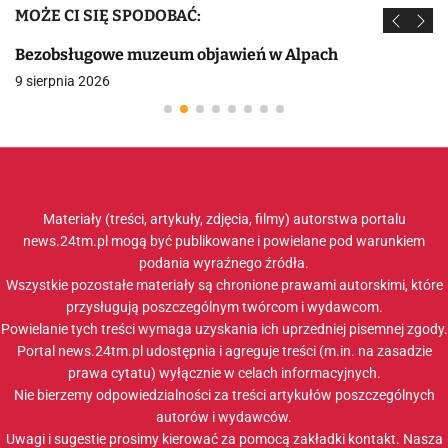
MOŻE CI SIĘ SPODOBAĆ:
Bezobsługowe muzeum objawień w Alpach
9 sierpnia 2026
Materiały (treści, artykuły, zdjęcia, filmy) autorstwa portalu
news.24tm.pl mogą być publikowane i powielane pod warunkiem
podania wyraźnego źródła.
Wszystkie pozostałe materiały są chronione prawami autorskimi, które
przysługują poszczególnym twórcom i wydawcom.
Powielanie tych treści wymaga uzyskania ich uprzedniej pisemnej zgody.
Portal news.24tm.pl udostępnia i agreguje treści (m.in. na zasadzie
prawa cytatu) wyłącznie w celach informacyjnych.
Nie bierzemy odpowiedzialności za treści artykułów poszczególnych
autorów i wydawców.
Uwagi i sugestie prosimy kierować za pomocą zakładki
kontakt
. Nasza