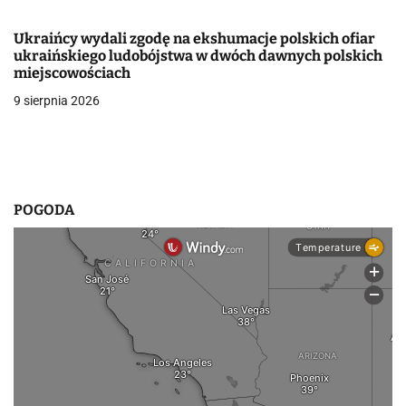
i
s
Ukraińcy wydali zgodę na ekshumacje polskich ofiar
ukraińskiego ludobójstwa w dwóch dawnych polskich
u
miejscowościach
9 sierpnia 2026
POGODA