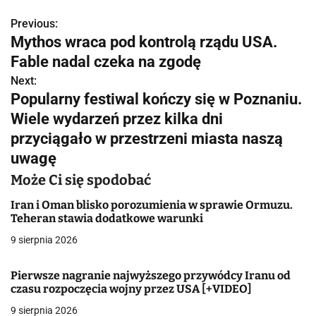
Previous:
N
Mythos wraca pod kontrolą rządu USA.
a
Fable nadal czeka na zgodę
w
Next:
Popularny festiwal kończy się w Poznaniu.
i
Wiele wydarzeń przez kilka dni
g
przyciągało w przestrzeni miasta naszą
uwagę
a
Może Ci się spodobać
c
Iran i Oman blisko porozumienia w sprawie Ormuzu.
j
Teheran stawia dodatkowe warunki
a
9 sierpnia 2026
w
Pierwsze nagranie najwyższego przywódcy Iranu od
czasu rozpoczęcia wojny przez USA [+VIDEO]
p
9 sierpnia 2026