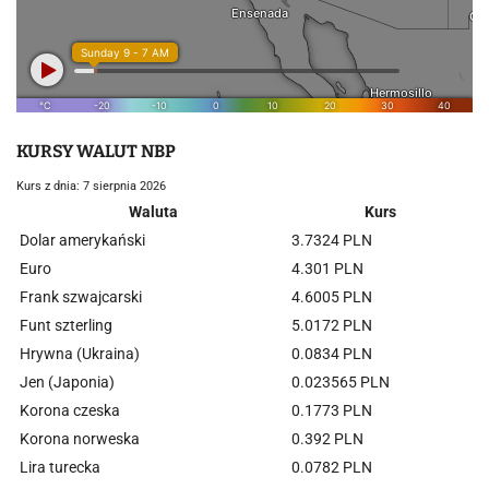
KURSY WALUT NBP
Kurs z dnia: 7 sierpnia 2026
Waluta
Kurs
Dolar amerykański
3.7324 PLN
Euro
4.301 PLN
Frank szwajcarski
4.6005 PLN
Funt szterling
5.0172 PLN
Hrywna (Ukraina)
0.0834 PLN
Jen (Japonia)
0.023565 PLN
Korona czeska
0.1773 PLN
Korona norweska
0.392 PLN
Lira turecka
0.0782 PLN