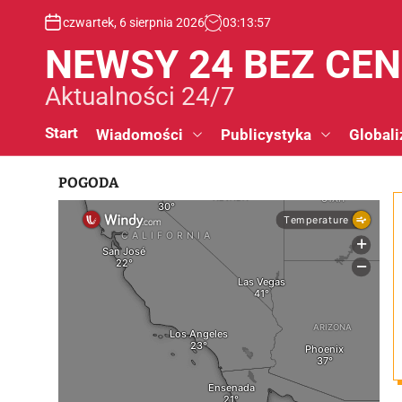
S
czwartek, 6 sierpnia 2026
03
:
13
:
58
k
i
NEWSY 24 BEZ CE
p
t
Aktualności 24/7
o
c
Start
Wiadomości
Publicystyka
Globali
o
n
POGODA
t
e
n
t