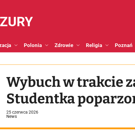
NZURY
zacja
Polonia
Zdrowie
Religia
Poznań
Wybuch w trakcie z
Studentka poparz
25 czerwca 2026
News