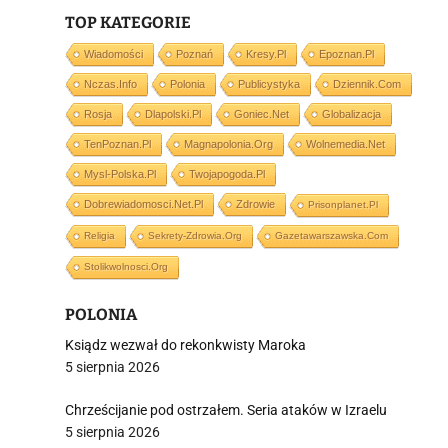
TOP KATEGORIE
i
Wiadomości
Poznań
Kresy.pl
Epoznan.pl
Nczas.info
Polonia
Publicystyka
Dziennik.com
Rosja
Dlapolski.pl
Goniec.net
Globalizacja
TenPoznan.pl
Magnapolonia.org
Wolnemedia.net
Mysl-Polska.pl
Twojapogoda.pl
Dobrewiadomosci.net.pl
Zdrowie
Prisonplanet.pl
Religia
Sekrety-Zdrowia.org
Gazetawarszawska.com
Stolikwolnosci.org
POLONIA
Ksiądz wezwał do rekonkwisty Maroka
5 sierpnia 2026
Chrześcijanie pod ostrzałem. Seria ataków w Izraelu
5 sierpnia 2026