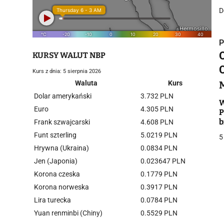
D
P
KURSY WALUT NBP
Kurs z dnia: 5 sierpnia 2026
Waluta
Kurs
Dolar amerykański
3.732 PLN
i
W
Euro
4.305 PLN
P
b
Frank szwajcarski
4.608 PLN
Funt szterling
5.0219 PLN
5
Hrywna (Ukraina)
0.0834 PLN
Jen (Japonia)
0.023647 PLN
Korona czeska
0.1779 PLN
j
Korona norweska
0.3917 PLN
Lira turecka
0.0784 PLN
Yuan renminbi (Chiny)
0.5529 PLN