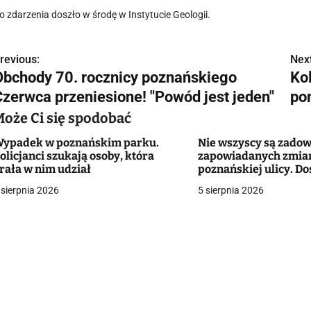
o zdarzenia doszło w środę w Instytucie Geologii.
revious:
Next
N
Obchody 70. rocznicy poznańskiego
Ko
a
Czerwca przeniesione! "Powód jest jeden"
pon
w
Może Ci się spodobać
ypadek w poznańskim parku.
Nie wszyscy są zadow
olicjanci szukają osoby, która
zapowiadanych zmia
g
rała w nim udział
poznańskiej ulicy. Do
śmiertelnego wypad
 sierpnia 2026
5 sierpnia 2026
a
c
a
w