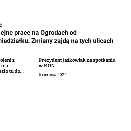
:
lejne prace na Ogrodach od
iedziałku. Zmiany zajdą na tych ulicach
oleni z
Prezydent Jaśkowiak na spotkaniu
n na
w MON
szło tu do
5 sierpnia 2026
ku