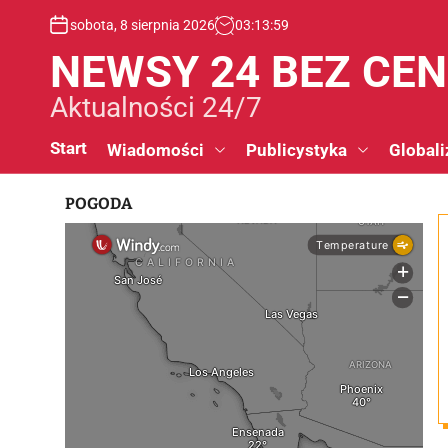
S
sobota, 8 sierpnia 2026
03
:
14
:
00
k
i
NEWSY 24 BEZ CE
p
t
Aktualności 24/7
o
c
Start
Wiadomości
Publicystyka
Globali
o
n
POGODA
t
e
n
t