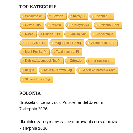
TOP KATEGORIE
i
Wiadomości
Poznań
Kresy.pl
Epoznan.pl
Nczas.info
Polonia
Publicystyka
Dziennik.com
Rosja
Dlapolski.pl
Goniec.net
Globalizacja
TenPoznan.pl
Magnapolonia.org
Wolnemedia.net
Mysl-Polska.pl
Twojapogoda.pl
Dobrewiadomosci.net.pl
Zdrowie
Prisonplanet.pl
Religia
Sekrety-Zdrowia.org
Gazetawarszawska.com
Stolikwolnosci.org
POLONIA
Bruksela chce narzucić Polsce handel dziećmi
7 sierpnia 2026
Ukrainiec zatrzymany za przygotowania do sabotażu
7 sierpnia 2026