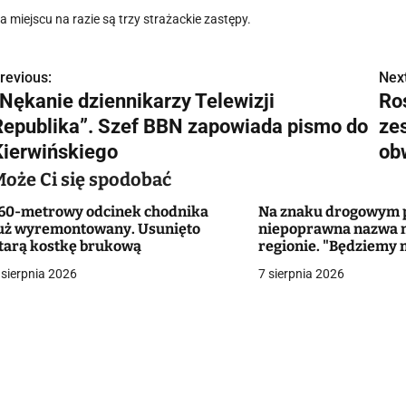
a miejscu na razie są trzy strażackie zastępy.
revious:
Next
N
„Nękanie dziennikarzy Telewizji
Ro
a
Republika”. Szef BBN zapowiada pismo do
ze
w
Kierwińskiego
ob
Może Ci się spodobać
60-metrowy odcinek chodnika
Na znaku drogowym p
g
uż wyremontowany. Usunięto
niepoprawna nazwa 
tarą kostkę brukową
regionie. "Będziemy 
a
zmieniać dowody?"
 sierpnia 2026
7 sierpnia 2026
c
a
w