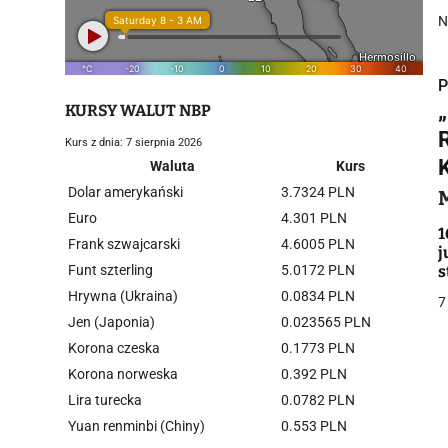
N
P
KURSY WALUT NBP
Kurs z dnia: 7 sierpnia 2026
Waluta
Kurs
Dolar amerykański
3.7324 PLN
i
Euro
4.301 PLN
1
Frank szwajcarski
4.6005 PLN
j
Funt szterling
5.0172 PLN
s
Hrywna (Ukraina)
0.0834 PLN
7
Jen (Japonia)
0.023565 PLN
Korona czeska
0.1773 PLN
j
Korona norweska
0.392 PLN
Lira turecka
0.0782 PLN
Yuan renminbi (Chiny)
0.553 PLN