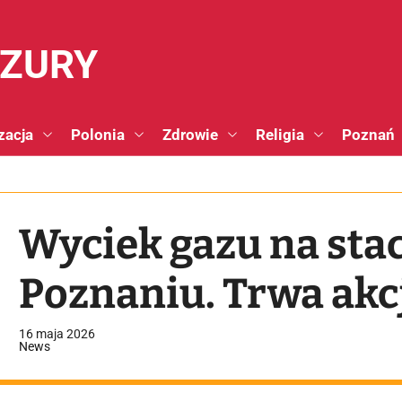
NZURY
zacja
Polonia
Zdrowie
Religia
Poznań
Wyciek gazu na sta
Poznaniu. Trwa akc
16 maja 2026
News