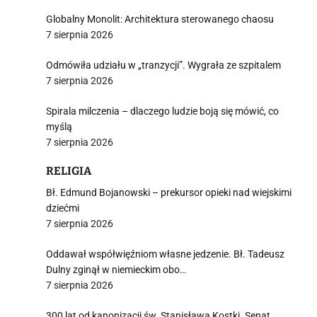
Globalny Monolit: Architektura sterowanego chaosu
7 sierpnia 2026
Odmówiła udziału w „tranzycji”. Wygrała ze szpitalem
7 sierpnia 2026
Spirala milczenia – dlaczego ludzie boją się mówić, co
myślą
7 sierpnia 2026
RELIGIA
Bł. Edmund Bojanowski – prekursor opieki nad wiejskimi
dziećmi
7 sierpnia 2026
Oddawał współwięźniom własne jedzenie. Bł. Tadeusz
Dulny zginął w niemieckim obo…
7 sierpnia 2026
300 lat od kanonizacji św. Stanisława Kostki. Senat