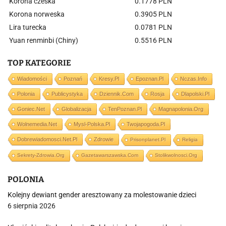
Korona czeska
0.1778 PLN
Korona norweska
0.3905 PLN
Lira turecka
0.0781 PLN
Yuan renminbi (Chiny)
0.5516 PLN
TOP KATEGORIE
Wiadomości
Poznań
Kresy.pl
Epoznan.pl
Nczas.info
Polonia
Publicystyka
Dziennik.com
Rosja
Dlapolski.pl
Goniec.net
Globalizacja
TenPoznan.pl
Magnapolonia.org
Wolnemedia.net
Mysl-Polska.pl
Twojapogoda.pl
Dobrewiadomosci.net.pl
Zdrowie
Prisonplanet.pl
Religia
Sekrety-Zdrowia.org
Gazetawarszawska.com
Stolikwolnosci.org
POLONIA
Kolejny dewiant gender aresztowany za molestowanie dzieci
6 sierpnia 2026