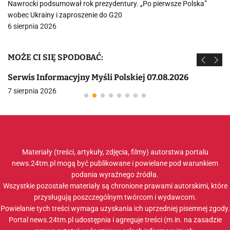
Nawrocki podsumował rok prezydentury. „Po pierwsze Polska”
wobec Ukrainy i zaproszenie do G20
6 sierpnia 2026
MOŻE CI SIĘ SPODOBAĆ:
Serwis Informacyjny Myśli Polskiej 07.08.2026
7 sierpnia 2026
Materiały (treści, artykuły, zdjęcia, filmy) autorstwa portalu
news.24tm.pl mogą być publikowane i powielane pod warunkiem
podania wyraźnego źródła.
Wszystkie pozostałe materiały są chronione prawami autorskimi, które
przysługują poszczególnym twórcom i wydawcom.
Powielanie tych treści wymaga uzyskania ich uprzedniej pisemnej zgody.
Portal news.24tm.pl udostępnia i agreguje treści (m.in. na zasadzie