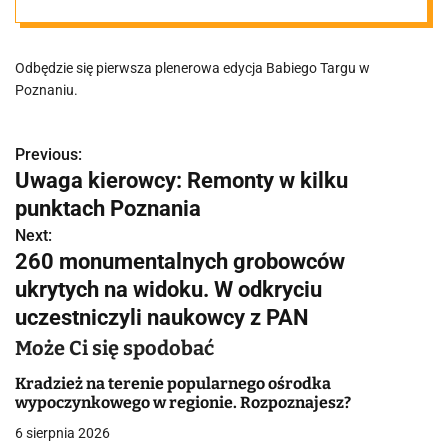
wraca na
Odbędzie się pierwsza plenerowa edycja Babiego Targu w
poznański
Poznaniu.
rynek
Previous:
N
Uwaga kierowcy: Remonty w kilku
a
punktach Poznania
w
Next:
260 monumentalnych grobowców
i
ukrytych na widoku. W odkryciu
g
uczestniczyli naukowcy z PAN
a
Może Ci się spodobać
c
Kradzież na terenie popularnego ośrodka
wypoczynkowego w regionie. Rozpoznajesz?
j
6 sierpnia 2026