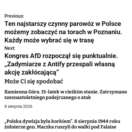
Previous:
N
Ten najstarszy czynny parowóz w Polsce
a
możemy zobaczyć na torach w Poznaniu.
w
Każdy może wybrać się w trasę
Next:
i
Kongres AfD rozpoczął się punktualnie.
g
„Zadymiarze z Antify przespali własną
akcję zakłócającą”
a
Może Ci się spodobać
c
Kamienna Góra. 15-latek w cieżkim stanie. Zatrzymano
j
szesnastoletniego podejrzanego o atak
a
8 sierpnia 2026
w
„Polska dywizja była korkiem”. 8 sierpnia 1944 roku
żołnierze gen. Maczka ruszyli do walki pod Falaise
p