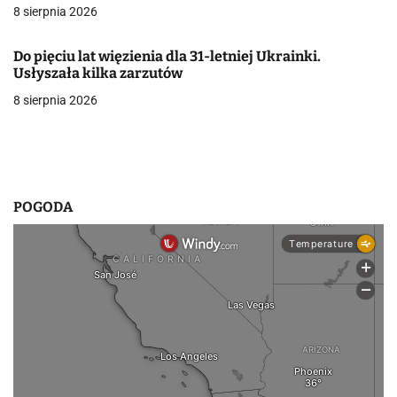
8 sierpnia 2026
i
s
Do pięciu lat więzienia dla 31-letniej Ukrainki.
Usłyszała kilka zarzutów
u
8 sierpnia 2026
POGODA