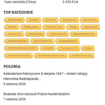
Yuan renminbi (Chiny)
0.553 PLN
TOP KATEGORIE
Wiadomości
Poznań
Kresy.pl
Epoznan.pl
Nczas.info
Polonia
Publicystyka
Dziennik.com
Rosja
Dlapolski.pl
Goniec.net
Globalizacja
TenPoznan.pl
Magnapolonia.org
Wolnemedia.net
Mysl-Polska.pl
Twojapogoda.pl
Dobrewiadomosci.net.pl
Zdrowie
Prisonplanet.pl
Religia
Sekrety-Zdrowia.org
Gazetawarszawska.com
Stolikwolnosci.org
POLONIA
Kalendarium historyczne: 8 sierpnia 1667 – śmierć zdrajcy
Hieronima Radziejowski…
8 sierpnia 2026
Bruksela chce narzucić Polsce handel dziećmi
7 sierpnia 2026