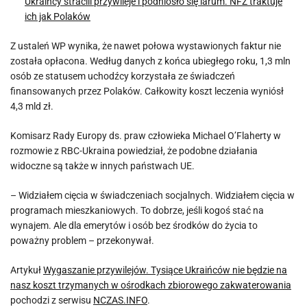
Ukraińcy stracili przywileje i podniosło się larum. NFZ traktuje
ich jak Polaków
Z ustaleń WP wynika, że nawet połowa wystawionych faktur nie
została opłacona. Według danych z końca ubiegłego roku, 1,3 mln
osób ze statusem uchodźcy korzystała ze świadczeń
finansowanych przez Polaków. Całkowity koszt leczenia wyniósł
4,3 mld zł.
Komisarz Rady Europy ds. praw człowieka Michael O’Flaherty w
rozmowie z RBC-Ukraina powiedział, że podobne działania
widoczne są także w innych państwach UE.
– Widziałem cięcia w świadczeniach socjalnych. Widziałem cięcia w
programach mieszkaniowych. To dobrze, jeśli kogoś stać na
wynajem. Ale dla emerytów i osób bez środków do życia to
poważny problem – przekonywał.
Artykuł
Wygaszanie przywilejów. Tysiące Ukraińców nie będzie na
nasz koszt trzymanych w ośrodkach zbiorowego zakwaterowania
pochodzi z serwisu
NCZAS.INFO
.