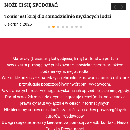
MOŻE CI SIĘ SPODOBAĆ:
To nie jest kraj dla samodzielnie myślących ludzi
8 sierpnia 2026
Materiały (treści, artykuły, zdjęcia, filmy) autorstwa portalu
news.24tm.pl mogą być publikowane i powielane pod warunkiem
podania wyraźnego źródła.
Wszystkie pozostałe materiały są chronione prawami autorskimi, które
przysługują poszczególnym twórcom i wydawcom.
Powielanie tych treści wymaga uzyskania ich uprzedniej pisemnej zgody.
Portal news.24tm.pl udostępnia i agreguje treści (m.in. na zasadzie
prawa cytatu) wyłącznie w celach informacyjnych.
Nie bierzemy odpowiedzialności za treści artykułów poszczególnych
autorów i wydawców.
Uwagi i sugestie prosimy kierować za pomocą zakładki
kontakt
. Nasza
Polityka Prywatności
.