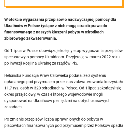
będzie na nasz
W efekcie wygaszania przepisów o nadzwyczajnej pomocy dla
koszt
Ukraińców w Polsce tysiące z nich mogą stracić prawo do
finansowanego z naszych kieszeni pobytu w ośrodkach
trzymanych w
zbiorowego zakwaterowania.
Od 1 lipca w Polsce obowiązuje kolejny etap wygaszania przepisów
ośrodkach
specustawy o pomocy Ukraińcom. Przyjęto ją w marcu 2022 roku
po inwazji Rosji na Ukrainę za rządów PiS.
zbiorowego
Helsińska Fundacja Praw Człowieka podała, że z systemu
opłacanego pod przymusem przez nas zakwaterowania korzystało
zakwaterowani
11,7 tys. osób w 320 ośrodkach w Polsce. Od 1 lipca zakończył się
okres przejściowy, w czasie którego wojewodowie mogli
a
dysponować na Ukraińców pieniędzmi na dotychczasowych
zasadach.
Po zmianie przepisów liczba uprawnionych do pobytu w
placówkach finansowanych pod przymusem przez Polaków spadła