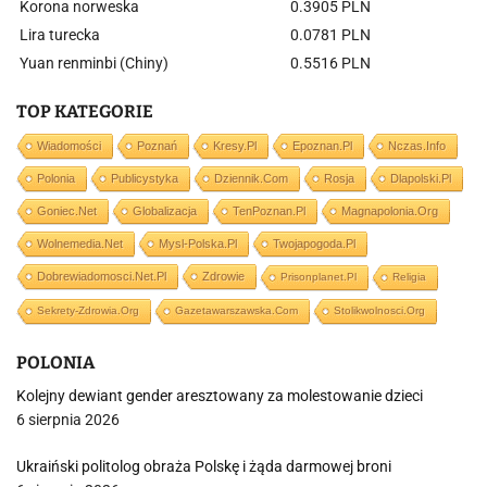
Korona norweska
0.3905 PLN
Lira turecka
0.0781 PLN
Yuan renminbi (Chiny)
0.5516 PLN
TOP KATEGORIE
Wiadomości
Poznań
Kresy.pl
Epoznan.pl
Nczas.info
Polonia
Publicystyka
Dziennik.com
Rosja
Dlapolski.pl
Goniec.net
Globalizacja
TenPoznan.pl
Magnapolonia.org
Wolnemedia.net
Mysl-Polska.pl
Twojapogoda.pl
Dobrewiadomosci.net.pl
Zdrowie
Prisonplanet.pl
Religia
Sekrety-Zdrowia.org
Gazetawarszawska.com
Stolikwolnosci.org
POLONIA
Kolejny dewiant gender aresztowany za molestowanie dzieci
6 sierpnia 2026
Ukraiński politolog obraża Polskę i żąda darmowej broni