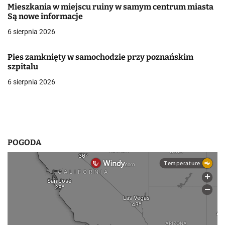
Mieszkania w miejscu ruiny w samym centrum miasta
w
Są nowe informacje
6 sierpnia 2026
p
i
Pies zamknięty w samochodzie przy poznańskim
szpitalu
s
6 sierpnia 2026
u
POGODA