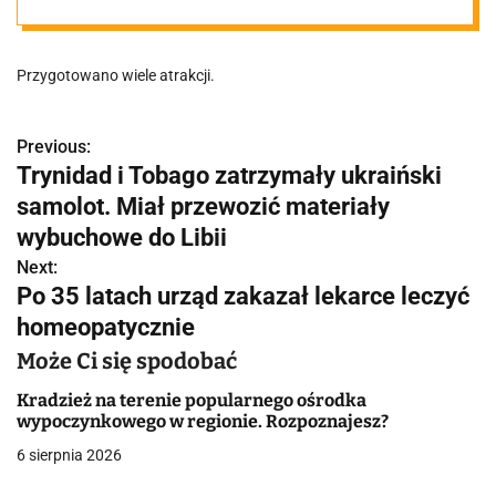
mieszkańcy na
Przygotowano wiele atrakcji.
nowo odkryli
magię dawnego
Previous:
N
Trynidad i Tobago zatrzymały ukraiński
a
samolot. Miał przewozić materiały
portowego
w
wybuchowe do Libii
miasta"
Next:
i
Po 35 latach urząd zakazał lekarce leczyć
g
homeopatycznie
a
Może Ci się spodobać
c
Kradzież na terenie popularnego ośrodka
wypoczynkowego w regionie. Rozpoznajesz?
j
6 sierpnia 2026
a