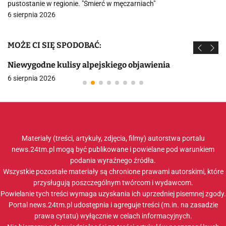
pustostanie w regionie. "Śmierć w męczarniach"
6 sierpnia 2026
MOŻE CI SIĘ SPODOBAĆ:
Niewygodne kulisy alpejskiego objawienia
6 sierpnia 2026
Materiały (treści, artykuły, zdjęcia, filmy) autorstwa portalu
news.24tm.pl mogą być publikowane i powielane pod warunkiem
podania wyraźnego źródła.
Wszystkie pozostałe materiały są chronione prawami autorskimi, które
przysługują poszczególnym twórcom i wydawcom.
Powielanie tych treści wymaga uzyskania ich uprzedniej pisemnej zgody.
Portal news.24tm.pl udostępnia i agreguje treści (m.in. na zasadzie
prawa cytatu) wyłącznie w celach informacyjnych.