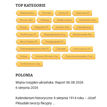
TOP KATEGORIE
Wiadomości
Poznań
Kresy.pl
Epoznan.pl
Nczas.info
Polonia
Publicystyka
Dziennik.com
i
Rosja
Dlapolski.pl
Goniec.net
Globalizacja
TenPoznan.pl
Magnapolonia.org
Wolnemedia.net
Mysl-Polska.pl
Twojapogoda.pl
Dobrewiadomosci.net.pl
Zdrowie
Prisonplanet.pl
Religia
Sekrety-Zdrowia.org
Gazetawarszawska.com
Stolikwolnosci.org
POLONIA
Wojna rosyjsko-ukraińska. Raport 06.08.2026
6 sierpnia 2026
Kalendarium historyczne: 6 sierpnia 1914 roku – Józef
Piłsudski tworzy fikcyjny …