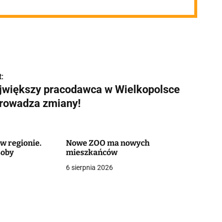
:
jwiększy pracodawca w Wielkopolsce
rowadza zmiany!
w regionie.
Nowe ZOO ma nowych
soby
mieszkańców
6 sierpnia 2026