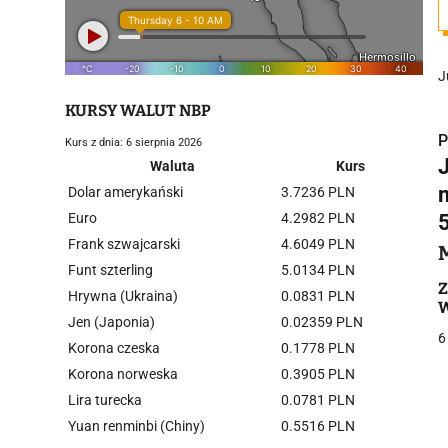
J
KURSY WALUT NBP
P
Kurs z dnia: 6 sierpnia 2026
Waluta
Kurs
Dolar amerykański
3.7236 PLN
Euro
4.2982 PLN
5
Frank szwajcarski
4.6049 PLN
i
Funt szterling
5.0134 PLN
Z
Hrywna (Ukraina)
0.0831 PLN
W
Jen (Japonia)
0.02359 PLN
6
Korona czeska
0.1778 PLN
Korona norweska
0.3905 PLN
Lira turecka
0.0781 PLN
j
Yuan renminbi (Chiny)
0.5516 PLN