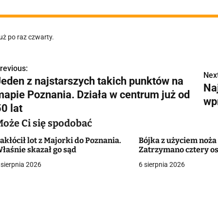
uż po raz czwarty.
revious:
N
Next
Jeden z najstarszych takich punktów na
Na
a
mapie Poznania. Działa w centrum już od
wp
w
0 lat
Może Ci się spodobać
akłócił lot z Majorki do Poznania.
Bójka z użyciem noża 
g
łaśnie skazał go sąd
Zatrzymano cztery o
a
 sierpnia 2026
6 sierpnia 2026
c