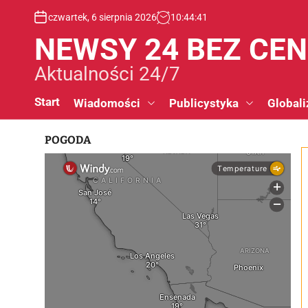
S
czwartek, 6 sierpnia 2026
10
:
44
:
41
k
i
NEWSY 24 BEZ CE
p
t
Aktualności 24/7
o
c
Start
Wiadomości
Publicystyka
Globali
o
n
POGODA
t
e
n
t