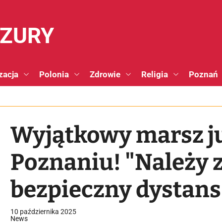
NZURY
zacja
Polonia
Zdrowie
Religia
Poznań
Wyjątkowy marsz ju
Poznaniu! "Należy
bezpieczny dystan
uczestnikami."
10 października 2025
News