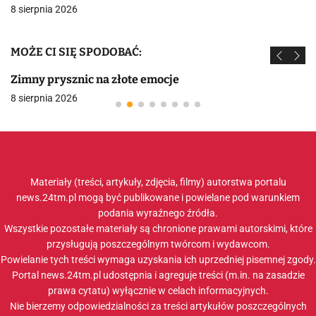
8 sierpnia 2026
MOŻE CI SIĘ SPODOBAĆ:
Zimny prysznic na złote emocje
8 sierpnia 2026
Materiały (treści, artykuły, zdjęcia, filmy) autorstwa portalu
news.24tm.pl mogą być publikowane i powielane pod warunkiem
podania wyraźnego źródła.
Wszystkie pozostałe materiały są chronione prawami autorskimi, które
przysługują poszczególnym twórcom i wydawcom.
Powielanie tych treści wymaga uzyskania ich uprzedniej pisemnej zgody.
Portal news.24tm.pl udostępnia i agreguje treści (m.in. na zasadzie
prawa cytatu) wyłącznie w celach informacyjnych.
Nie bierzemy odpowiedzialności za treści artykułów poszczególnych