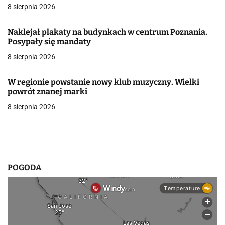
a
8 sierpnia 2026
w
Naklejał plakaty na budynkach w centrum Poznania.
Posypały się mandaty
p
8 sierpnia 2026
i
s
W regionie powstanie nowy klub muzyczny. Wielki
powrót znanej marki
u
8 sierpnia 2026
POGODA