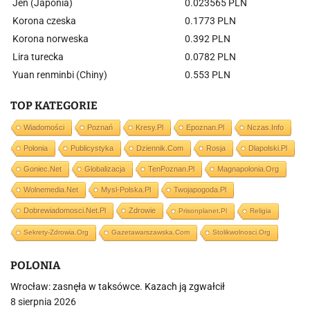
Jen (Japonia)
0.023565 PLN
Korona czeska
0.1773 PLN
Korona norweska
0.392 PLN
Lira turecka
0.0782 PLN
Yuan renminbi (Chiny)
0.553 PLN
TOP KATEGORIE
Wiadomości
Poznań
Kresy.pl
Epoznan.pl
Nczas.info
Polonia
Publicystyka
Dziennik.com
Rosja
Dlapolski.pl
Goniec.net
Globalizacja
TenPoznan.pl
Magnapolonia.org
Wolnemedia.net
Mysl-Polska.pl
Twojapogoda.pl
Dobrewiadomosci.net.pl
Zdrowie
Prisonplanet.pl
Religia
Sekrety-Zdrowia.org
Gazetawarszawska.com
Stolikwolnosci.org
POLONIA
Wrocław: zasnęła w taksówce. Kazach ją zgwałcił
8 sierpnia 2026