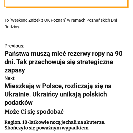
już od złotówki!
To "Weekend Zniżek z OK Poznań" w ramach Poznańskich Dni
Rodziny.
Previous:
N
Państwa muszą mieć rezerwy ropy na 90
a
dni. Tak przechowuje się strategiczne
w
zapasy
Next:
i
Mieszkają w Polsce, rozliczają się na
g
Ukrainie. Ukraińcy unikają polskich
podatków
a
Może Ci się spodobać
c
Region. 18-latkowie nocą jechali na skuterze.
j
Skończyło się poważnym wypadkiem