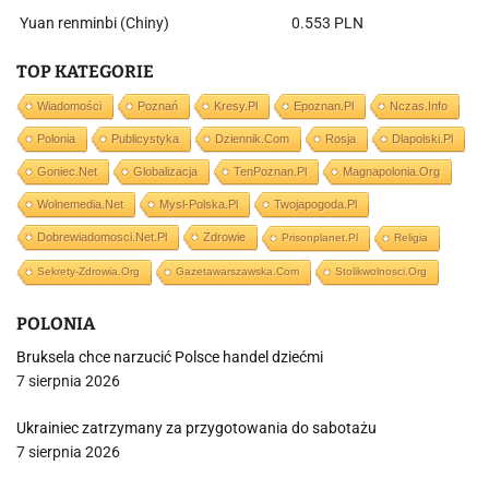
Yuan renminbi (Chiny)
0.553 PLN
TOP KATEGORIE
Wiadomości
Poznań
Kresy.pl
Epoznan.pl
Nczas.info
Polonia
Publicystyka
Dziennik.com
Rosja
Dlapolski.pl
Goniec.net
Globalizacja
TenPoznan.pl
Magnapolonia.org
Wolnemedia.net
Mysl-Polska.pl
Twojapogoda.pl
Dobrewiadomosci.net.pl
Zdrowie
Prisonplanet.pl
Religia
Sekrety-Zdrowia.org
Gazetawarszawska.com
Stolikwolnosci.org
POLONIA
Bruksela chce narzucić Polsce handel dziećmi
7 sierpnia 2026
Ukrainiec zatrzymany za przygotowania do sabotażu
7 sierpnia 2026