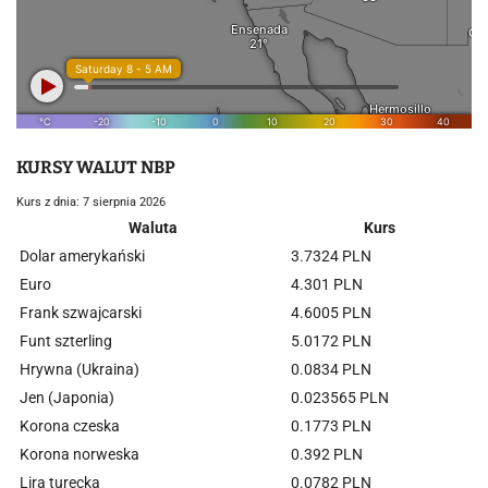
KURSY WALUT NBP
Kurs z dnia: 7 sierpnia 2026
Waluta
Kurs
Dolar amerykański
3.7324 PLN
Euro
4.301 PLN
Frank szwajcarski
4.6005 PLN
Funt szterling
5.0172 PLN
Hrywna (Ukraina)
0.0834 PLN
Jen (Japonia)
0.023565 PLN
Korona czeska
0.1773 PLN
Korona norweska
0.392 PLN
Lira turecka
0.0782 PLN