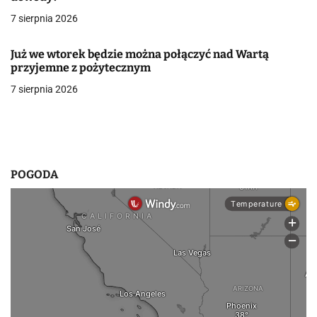
w
7 sierpnia 2026
p
Już we wtorek będzie można połączyć nad Wartą
przyjemne z pożytecznym
i
7 sierpnia 2026
s
u
POGODA