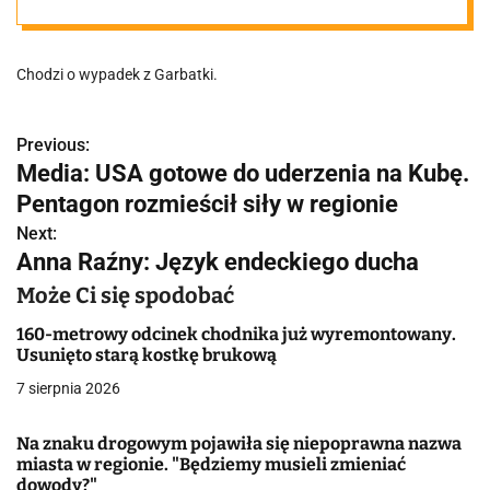
wrócić na
Chodzi o wypadek z Garbatki.
ważną trasę
Previous:
N
Media: USA gotowe do uderzenia na Kubę.
a
Pentagon rozmieścił siły w regionie
w
Next:
Anna Raźny: Język endeckiego ducha
i
Może Ci się spodobać
g
160-metrowy odcinek chodnika już wyremontowany.
a
Usunięto starą kostkę brukową
7 sierpnia 2026
c
j
Na znaku drogowym pojawiła się niepoprawna nazwa
miasta w regionie. "Będziemy musieli zmieniać
a
dowody?"