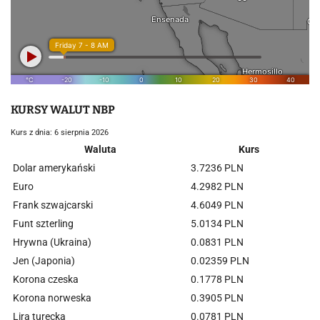
KURSY WALUT NBP
Kurs z dnia: 6 sierpnia 2026
Waluta
Kurs
Dolar amerykański
3.7236 PLN
Euro
4.2982 PLN
Frank szwajcarski
4.6049 PLN
Funt szterling
5.0134 PLN
Hrywna (Ukraina)
0.0831 PLN
Jen (Japonia)
0.02359 PLN
Korona czeska
0.1778 PLN
Korona norweska
0.3905 PLN
Lira turecka
0.0781 PLN