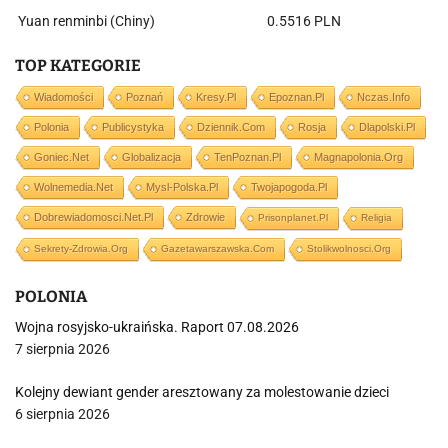
Yuan renminbi (Chiny)
0.5516 PLN
TOP KATEGORIE
Wiadomości
Poznań
Kresy.pl
Epoznan.pl
Nczas.info
Polonia
Publicystyka
Dziennik.com
Rosja
Dlapolski.pl
Goniec.net
Globalizacja
TenPoznan.pl
Magnapolonia.org
Wolnemedia.net
Mysl-Polska.pl
Twojapogoda.pl
Dobrewiadomosci.net.pl
Zdrowie
Prisonplanet.pl
Religia
Sekrety-Zdrowia.org
Gazetawarszawska.com
Stolikwolnosci.org
POLONIA
Wojna rosyjsko-ukraińska. Raport 07.08.2026
7 sierpnia 2026
Kolejny dewiant gender aresztowany za molestowanie dzieci
6 sierpnia 2026