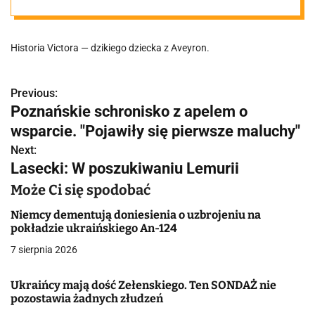
Historia Victora — dzikiego dziecka z Aveyron.
Previous:
N
Poznańskie schronisko z apelem o
a
wsparcie. "Pojawiły się pierwsze maluchy"
w
Next:
Lasecki: W poszukiwaniu Lemurii
i
Może Ci się spodobać
g
Niemcy dementują doniesienia o uzbrojeniu na
a
pokładzie ukraińskiego An-124
7 sierpnia 2026
c
j
Ukraińcy mają dość Zełenskiego. Ten SONDAŻ nie
pozostawia żadnych złudzeń
a