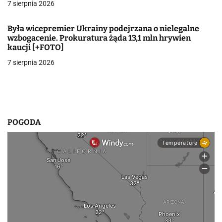
7 sierpnia 2026
w
Była wicepremier Ukrainy podejrzana o nielegalne
p
wzbogacenie. Prokuratura żąda 13,1 mln hrywien
kaucji [+FOTO]
i
7 sierpnia 2026
s
u
POGODA