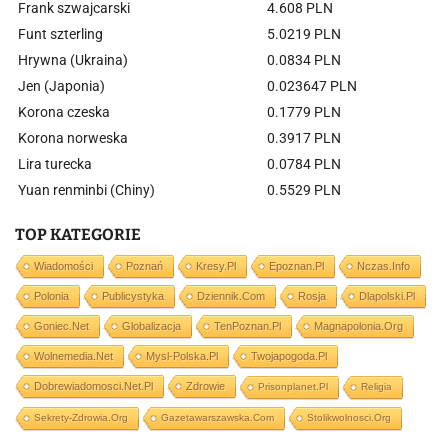
Frank szwajcarski
4.608 PLN
Funt szterling
5.0219 PLN
Hrywna (Ukraina)
0.0834 PLN
Jen (Japonia)
0.023647 PLN
Korona czeska
0.1779 PLN
Korona norweska
0.3917 PLN
Lira turecka
0.0784 PLN
Yuan renminbi (Chiny)
0.5529 PLN
TOP KATEGORIE
Wiadomości
Poznań
Kresy.pl
Epoznan.pl
Nczas.info
Polonia
Publicystyka
Dziennik.com
Rosja
Dlapolski.pl
Goniec.net
Globalizacja
TenPoznan.pl
Magnapolonia.org
Wolnemedia.net
Mysl-Polska.pl
Twojapogoda.pl
Dobrewiadomosci.net.pl
Zdrowie
Prisonplanet.pl
Religia
Sekrety-Zdrowia.org
Gazetawarszawska.com
Stolikwolnosci.org