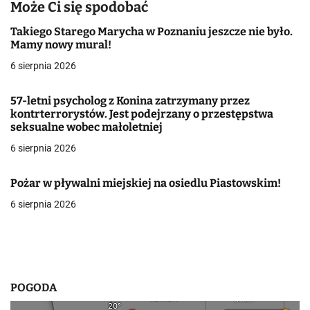
a
Może Ci się spodobać
c
Takiego Starego Marycha w Poznaniu jeszcze nie było.
Mamy nowy mural!
j
6 sierpnia 2026
a
57-letni psycholog z Konina zatrzymany przez
w
kontrterrorystów. Jest podejrzany o przestępstwa
seksualne wobec małoletniej
p
6 sierpnia 2026
i
Pożar w pływalni miejskiej na osiedlu Piastowskim!
s
6 sierpnia 2026
u
POGODA