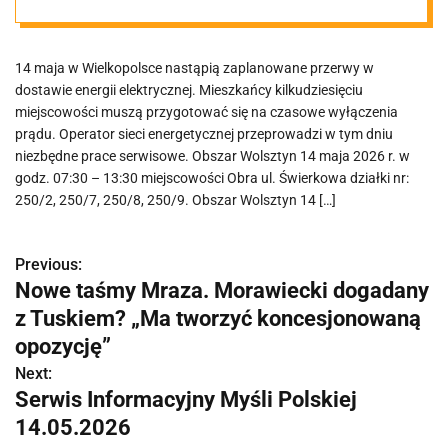
dotyczą Ciebie
14 maja w Wielkopolsce nastąpią zaplanowane przerwy w
dostawie energii elektrycznej. Mieszkańcy kilkudziesięciu
miejscowości muszą przygotować się na czasowe wyłączenia
prądu. Operator sieci energetycznej przeprowadzi w tym dniu
niezbędne prace serwisowe. Obszar Wolsztyn 14 maja 2026 r. w
godz. 07:30 – 13:30 miejscowości Obra ul. Świerkowa działki nr:
250/2, 250/7, 250/8, 250/9. Obszar Wolsztyn 14 […]
Previous:
N
Nowe taśmy Mraza. Morawiecki dogadany
a
z Tuskiem? „Ma tworzyć koncesjonowaną
w
opozycję”
Next:
i
Serwis Informacyjny Myśli Polskiej
g
14.05.2026