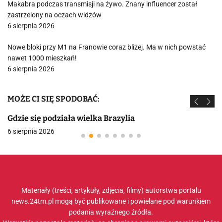
Makabra podczas transmisji na żywo. Znany influencer został
zastrzelony na oczach widzów
6 sierpnia 2026
Nowe bloki przy M1 na Franowie coraz bliżej. Ma w nich powstać
nawet 1000 mieszkań!
6 sierpnia 2026
MOŻE CI SIĘ SPODOBAĆ:
Gdzie się podziała wielka Brazylia
6 sierpnia 2026
Materiały (treści, artykuły, zdjęcia, filmy) autorstwa portalu
news.24tm.pl mogą być publikowane i powielane pod warunkiem
podania wyraźnego źródła.