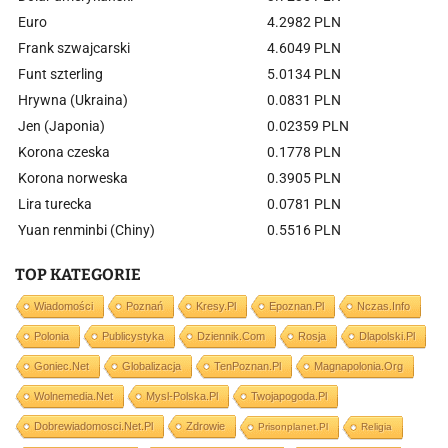
Euro
4.2982 PLN
Frank szwajcarski
4.6049 PLN
Funt szterling
5.0134 PLN
Hrywna (Ukraina)
0.0831 PLN
Jen (Japonia)
0.02359 PLN
Korona czeska
0.1778 PLN
Korona norweska
0.3905 PLN
Lira turecka
0.0781 PLN
Yuan renminbi (Chiny)
0.5516 PLN
TOP KATEGORIE
Wiadomości
Poznań
Kresy.pl
Epoznan.pl
Nczas.info
Polonia
Publicystyka
Dziennik.com
Rosja
Dlapolski.pl
Goniec.net
Globalizacja
TenPoznan.pl
Magnapolonia.org
Wolnemedia.net
Mysl-Polska.pl
Twojapogoda.pl
Dobrewiadomosci.net.pl
Zdrowie
Prisonplanet.pl
Religia