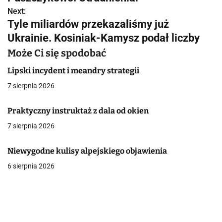
w
Next:
Tyle miliardów przekazaliśmy już
i
Ukrainie. Kosiniak-Kamysz podał liczby
g
Może Ci się spodobać
a
Lipski incydent i meandry strategii
c
7 sierpnia 2026
j
Praktyczny instruktaż z dala od okien
a
7 sierpnia 2026
w
Niewygodne kulisy alpejskiego objawienia
p
6 sierpnia 2026
i
s
u