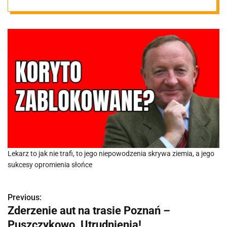
koryta
Lekarz to jak nie trafi, to jego niepowodzenia skrywa ziemia, a jego
sukcesy opromienia słońce
Previous:
N
Zderzenie aut na trasie Poznań –
a
Puszczykowo. Utrudnienia!