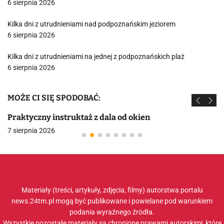
6 sierpnia 2026
Kilka dni z utrudnieniami nad podpoznańskim jeziorem
6 sierpnia 2026
Kilka dni z utrudnieniami na jednej z podpoznańskich plaż
6 sierpnia 2026
MOŻE CI SIĘ SPODOBAĆ:
Praktyczny instruktaż z dala od okien
7 sierpnia 2026
Materiały (treści, artykuły, zdjęcia, filmy) autorstwa portalu
news.24tm.pl mogą być publikowane i powielane pod warunkiem
podania wyraźnego źródła.
Wszystkie pozostałe materiały są chronione prawami autorskimi, które