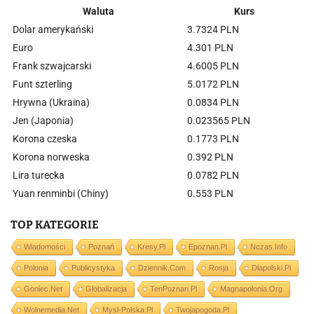
Waluta
Kurs
Dolar amerykański
3.7324 PLN
Euro
4.301 PLN
Frank szwajcarski
4.6005 PLN
Funt szterling
5.0172 PLN
Hrywna (Ukraina)
0.0834 PLN
Jen (Japonia)
0.023565 PLN
Korona czeska
0.1773 PLN
Korona norweska
0.392 PLN
Lira turecka
0.0782 PLN
Yuan renminbi (Chiny)
0.553 PLN
TOP KATEGORIE
Wiadomości
Poznań
Kresy.pl
Epoznan.pl
Nczas.info
Polonia
Publicystyka
Dziennik.com
Rosja
Dlapolski.pl
Goniec.net
Globalizacja
TenPoznan.pl
Magnapolonia.org
Wolnemedia.net
Mysl-Polska.pl
Twojapogoda.pl