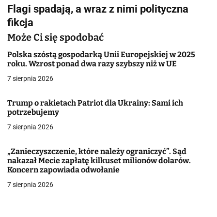
Flagi spadają, a wraz z nimi polityczna
i
fikcja
g
Może Ci się spodobać
a
Polska szóstą gospodarką Unii Europejskiej w 2025
roku. Wzrost ponad dwa razy szybszy niż w UE
c
7 sierpnia 2026
j
Trump o rakietach Patriot dla Ukrainy: Sami ich
a
potrzebujemy
w
7 sierpnia 2026
p
„Zanieczyszczenie, które należy ograniczyć”. Sąd
i
nakazał Mecie zapłatę kilkuset milionów dolarów.
Koncern zapowiada odwołanie
s
7 sierpnia 2026
u