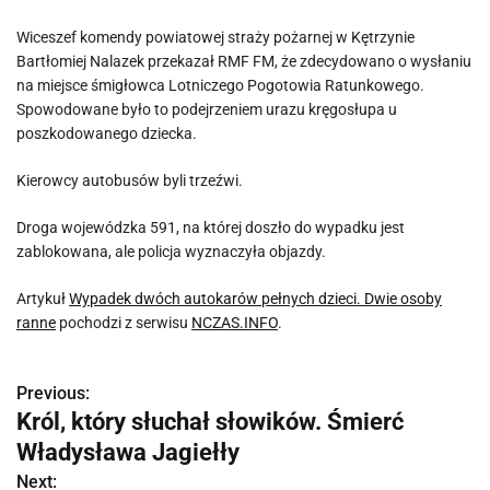
Wiceszef komendy powiatowej straży pożarnej w Kętrzynie
Bartłomiej Nalazek przekazał RMF FM, że zdecydowano o wysłaniu
na miejsce śmigłowca Lotniczego Pogotowia Ratunkowego.
Spowodowane było to podejrzeniem urazu kręgosłupa u
poszkodowanego dziecka.
Kierowcy autobusów byli trzeźwi.
Droga wojewódzka 591, na której doszło do wypadku jest
zablokowana, ale policja wyznaczyła objazdy.
Artykuł
Wypadek dwóch autokarów pełnych dzieci. Dwie osoby
ranne
pochodzi z serwisu
NCZAS.INFO
.
Previous:
N
Król, który słuchał słowików. Śmierć
a
Władysława Jagiełły
w
Next: