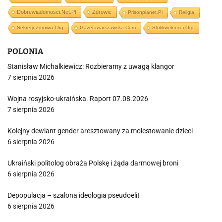
Dobrewiadomosci.net.pl
Zdrowie
Prisonplanet.pl
Religia
Sekrety-Zdrowia.org
Gazetawarszawska.com
Stolikwolnosci.org
POLONIA
Stanisław Michalkiewicz: Rozbieramy z uwagą klangor
7 sierpnia 2026
Wojna rosyjsko-ukraińska. Raport 07.08.2026
7 sierpnia 2026
Kolejny dewiant gender aresztowany za molestowanie dzieci
6 sierpnia 2026
Ukraiński politolog obraża Polskę i żąda darmowej broni
6 sierpnia 2026
Depopulacja – szalona ideologia pseudoelit
6 sierpnia 2026