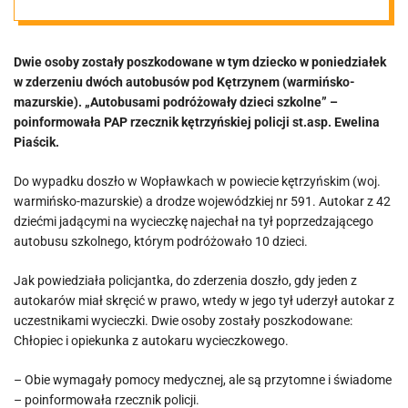
Dwie osoby
Dwie osoby zostały poszkodowane w tym dziecko w poniedziałek
ranne
w zderzeniu dwóch autobusów pod Kętrzynem (warmińsko-
mazurskie). „Autobusami podróżowały dzieci szkolne” –
poinformowała PAP rzecznik kętrzyńskiej policji st.asp. Ewelina
Piaścik.
Do wypadku doszło w Wopławkach w powiecie kętrzyńskim (woj.
warmińsko-mazurskie) a drodze wojewódzkiej nr 591. Autokar z 42
dziećmi jadącymi na wycieczkę najechał na tył poprzedzającego
autobusu szkolnego, którym podróżowało 10 dzieci.
Jak powiedziała policjantka, do zderzenia doszło, gdy jeden z
autokarów miał skręcić w prawo, wtedy w jego tył uderzył autokar z
uczestnikami wycieczki. Dwie osoby zostały poszkodowane:
Chłopiec i opiekunka z autokaru wycieczkowego.
– Obie wymagały pomocy medycznej, ale są przytomne i świadome
– poinformowała rzecznik policji.