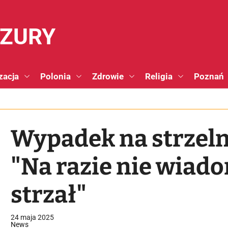
NZURY
zacja
Polonia
Zdrowie
Religia
Poznań
Wypadek na strzeln
"Na razie nie wiado
strzał"
24 maja 2025
News