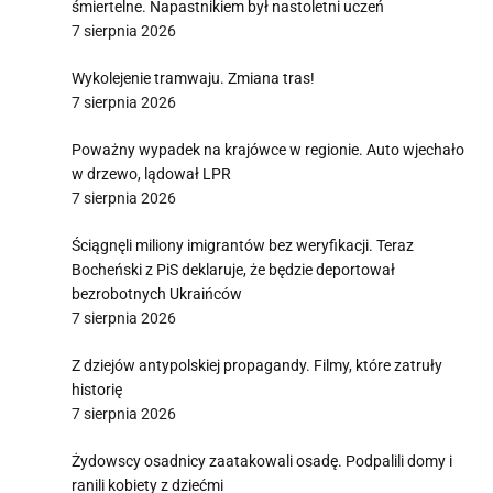
śmiertelne. Napastnikiem był nastoletni uczeń
7 sierpnia 2026
Wykolejenie tramwaju. Zmiana tras!
7 sierpnia 2026
Poważny wypadek na krajówce w regionie. Auto wjechało
w drzewo, lądował LPR
7 sierpnia 2026
Ściągnęli miliony imigrantów bez weryfikacji. Teraz
Bocheński z PiS deklaruje, że będzie deportował
bezrobotnych Ukraińców
7 sierpnia 2026
Z dziejów antypolskiej propagandy. Filmy, które zatruły
historię
7 sierpnia 2026
Żydowscy osadnicy zaatakowali osadę. Podpalili domy i
ranili kobiety z dziećmi