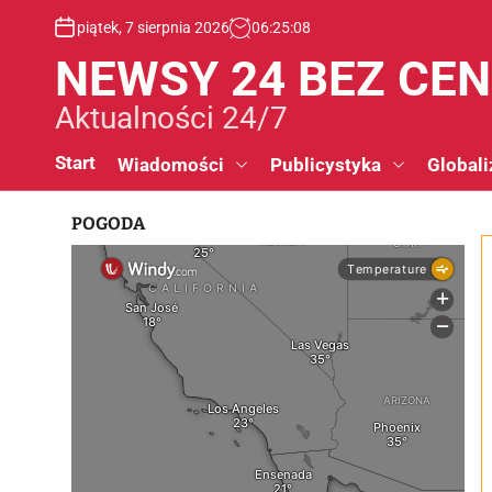
S
piątek, 7 sierpnia 2026
06
:
25
:
08
k
i
NEWSY 24 BEZ CE
p
t
Aktualności 24/7
o
c
Start
Wiadomości
Publicystyka
Globali
o
n
POGODA
t
e
n
t