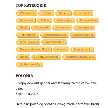
TOP KATEGORIE
Wiadomości
Poznań
Kresy.pl
Epoznan.pl
Nczas.info
Polonia
Publicystyka
Dziennik.com
i
Rosja
Dlapolski.pl
Goniec.net
Globalizacja
TenPoznan.pl
Magnapolonia.org
Wolnemedia.net
Mysl-Polska.pl
Twojapogoda.pl
Dobrewiadomosci.net.pl
Zdrowie
Prisonplanet.pl
Religia
Sekrety-Zdrowia.org
Gazetawarszawska.com
Stolikwolnosci.org
POLONIA
Kolejny dewiant gender aresztowany za molestowanie
dzieci
6 sierpnia 2026
Ukraiński politolog obraża Polskę i żąda darmowej broni