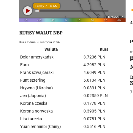
4
KURSY WALUT NBP
P
Kurs z dnia: 6 sierpnia 2026
Waluta
Kurs
Dolar amerykański
3.7236 PLN
Euro
4.2982 PLN
Frank szwajcarski
4.6049 PLN
i
D
Funt szterling
5.0134 PLN
N
Hrywna (Ukraina)
0.0831 PLN
7
Jen (Japonia)
0.02359 PLN
Korona czeska
0.1778 PLN
Korona norweska
0.3905 PLN
Lira turecka
0.0781 PLN
j
Yuan renminbi (Chiny)
0.5516 PLN