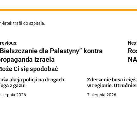
4-latek trafił do szpitala.
revious:
Next
N
„Bielszczanie dla Palestyny” kontra
Ro
a
propaganda Izraela
NA
w
Może Ci się spodobać
uża akcja policji na drogach.
Zderzenie busa i cię
oga z gazu!
w regionie. Utrudnie
g
 sierpnia 2026
7 sierpnia 2026
a
c