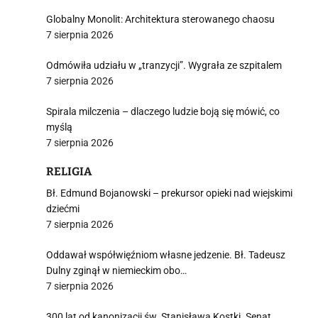
Globalny Monolit: Architektura sterowanego chaosu
7 sierpnia 2026
Odmówiła udziału w „tranzycji”. Wygrała ze szpitalem
7 sierpnia 2026
Spirala milczenia – dlaczego ludzie boją się mówić, co
myślą
7 sierpnia 2026
RELIGIA
Bł. Edmund Bojanowski – prekursor opieki nad wiejskimi
dziećmi
7 sierpnia 2026
Oddawał współwięźniom własne jedzenie. Bł. Tadeusz
Dulny zginął w niemieckim obo…
7 sierpnia 2026
300 lat od kanonizacji św. Stanisława Kostki. Senat