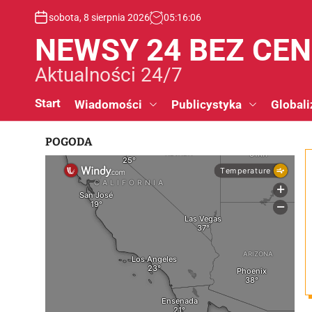
S
sobota, 8 sierpnia 2026
05
:
16
:
07
k
i
NEWSY 24 BEZ CE
p
t
Aktualności 24/7
o
c
Start
Wiadomości
Publicystyka
Globali
o
n
POGODA
t
e
n
t