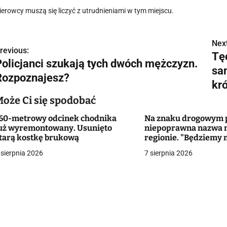
ierowcy muszą się liczyć z utrudnieniami w tym miejscu.
Next
N
revious:
Tę
Policjanci szukają tych dwóch mężczyzn.
a
sa
Rozpoznajesz?
w
kr
Może Ci się spodobać
60-metrowy odcinek chodnika
Na znaku drogowym p
g
uż wyremontowany. Usunięto
niepoprawna nazwa 
tarą kostkę brukową
regionie. "Będziemy 
a
zmieniać dowody?"
 sierpnia 2026
7 sierpnia 2026
c
a
w