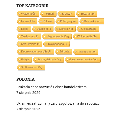
TOP KATEGORIE
i
Wiadomości
Poznań
Kresy.pl
Epoznan.pl
Nczas.info
Polonia
Publicystyka
Dziennik.com
Rosja
Dlapolski.pl
Goniec.net
Globalizacja
TenPoznan.pl
Magnapolonia.org
Wolnemedia.net
Mysl-Polska.pl
Twojapogoda.pl
Dobrewiadomosci.net.pl
Zdrowie
Prisonplanet.pl
Religia
Sekrety-Zdrowia.org
Gazetawarszawska.com
Stolikwolnosci.org
POLONIA
Bruksela chce narzucić Polsce handel dziećmi
7 sierpnia 2026
Ukrainiec zatrzymany za przygotowania do sabotażu
7 sierpnia 2026