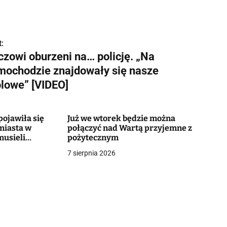
:
czowi oburzeni na… policję. „Na
mochodzie znajdowały się nasze
ólowe” [VIDEO]
ojawiła się
Już we wtorek będzie można
miasta w
połączyć nad Wartą przyjemne z
musieli
pożytecznym
7 sierpnia 2026