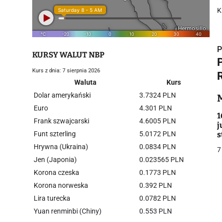
K
P
KURSY WALUT NBP
Kurs z dnia: 7 sierpnia 2026
Waluta
Kurs
Dolar amerykański
3.7324 PLN
i
Euro
4.301 PLN
1
Frank szwajcarski
4.6005 PLN
j
Funt szterling
5.0172 PLN
s
Hrywna (Ukraina)
0.0834 PLN
7
Jen (Japonia)
0.023565 PLN
Korona czeska
0.1773 PLN
j
Korona norweska
0.392 PLN
Lira turecka
0.0782 PLN
Yuan renminbi (Chiny)
0.553 PLN