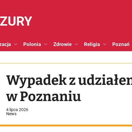
NZURY
zacja
Polonia
Zdrowie
Religia
Poznań
Wypadek z udziałe
w Poznaniu
4 lipca 2026
News