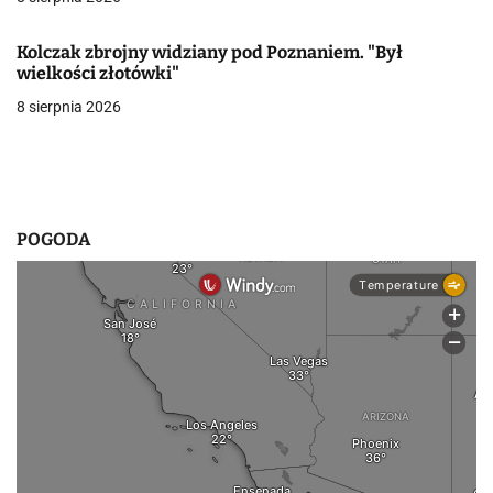
w
Kolczak zbrojny widziany pod Poznaniem. "Był
p
wielkości złotówki"
8 sierpnia 2026
i
s
u
POGODA