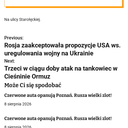
Na ulicy Starołęckiej.
Previous:
N
Rosja zaakceptowała propozycje USA ws.
a
uregulowania wojny na Ukrainie
w
Next:
Trzeci w ciągu doby atak na tankowiec w
i
Cieśninie Ormuz
g
Może Ci się spodobać
a
Czerwone auta opanują Poznań. Rusza wielki zlot!
c
8 sierpnia 2026
j
Czerwone auta opanują Poznań. Rusza wielki zlot!
a
8 sierpnia 2026