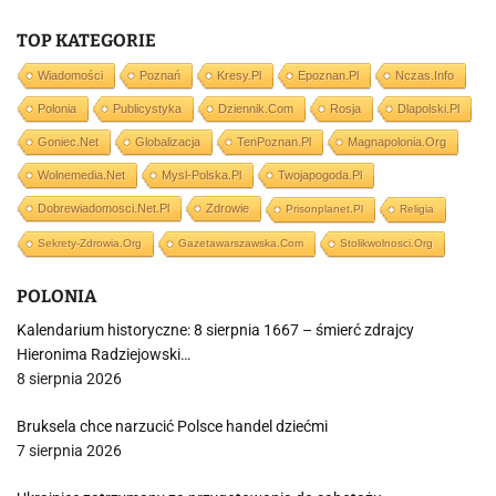
TOP KATEGORIE
Wiadomości
Poznań
Kresy.pl
Epoznan.pl
Nczas.info
Polonia
Publicystyka
Dziennik.com
Rosja
Dlapolski.pl
Goniec.net
Globalizacja
TenPoznan.pl
Magnapolonia.org
Wolnemedia.net
Mysl-Polska.pl
Twojapogoda.pl
Dobrewiadomosci.net.pl
Zdrowie
Prisonplanet.pl
Religia
Sekrety-Zdrowia.org
Gazetawarszawska.com
Stolikwolnosci.org
POLONIA
Kalendarium historyczne: 8 sierpnia 1667 – śmierć zdrajcy
Hieronima Radziejowski…
8 sierpnia 2026
Bruksela chce narzucić Polsce handel dziećmi
7 sierpnia 2026