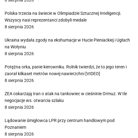
8 sierpnia 2026
Polska trzecia na świecie w Olimpiadzie Sztucznej Inteligencji.
Wszyscy nasi reprezentanci zdobyli medale
8 sierpnia 2026
Ukraina wydała zgody na ekshumacje w Hucie Pieniackiej i Ugłach
na Wołyniu
8 sierpnia 2026
Potężna orka, panie kierowniku. Rolnik twierdzi, że to jego teren i
zaorał kilkaset metrów nowej nawierzchni [VIDEO]
8 sierpnia 2026
ZEA oskarżają Iran o atak na tankowiec w cieśninie Ormuz. W tle
negocjacje ws. otwarcia szlaku
8 sierpnia 2026
Lądowanie śmigłowca LPR przy centrum handlowym pod
Poznaniem
8 sierpnia 2026