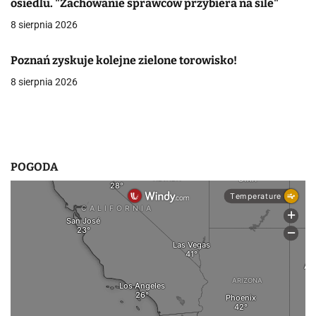
osiedlu. "Zachowanie sprawców przybiera na sile"
w
8 sierpnia 2026
p
Poznań zyskuje kolejne zielone torowisko!
i
8 sierpnia 2026
s
u
POGODA