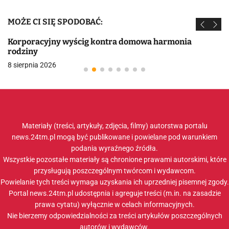
MOŻE CI SIĘ SPODOBAĆ:
Korporacyjny wyścig kontra domowa harmonia
rodziny
8 sierpnia 2026
Materiały (treści, artykuły, zdjęcia, filmy) autorstwa portalu
news.24tm.pl mogą być publikowane i powielane pod warunkiem
podania wyraźnego źródła.
Wszystkie pozostałe materiały są chronione prawami autorskimi, które
przysługują poszczególnym twórcom i wydawcom.
Powielanie tych treści wymaga uzyskania ich uprzedniej pisemnej zgody.
Portal news.24tm.pl udostępnia i agreguje treści (m.in. na zasadzie
prawa cytatu) wyłącznie w celach informacyjnych.
Nie bierzemy odpowiedzialności za treści artykułów poszczególnych
autorów i wydawców.