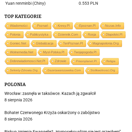
Yuan renminbi (Chiny)
0.553 PLN
TOP KATEGORIE
Wiadomości
Poznań
Kresy.pl
Epoznan.pl
Nczas.info
Polonia
Publicystyka
Dziennik.com
Rosja
Dlapolski.pl
Goniec.net
Globalizacja
TenPoznan.pl
Magnapolonia.org
Wolnemedia.net
Mysl-Polska.pl
Twojapogoda.pl
Dobrewiadomosci.net.pl
Zdrowie
Prisonplanet.pl
Religia
Sekrety-Zdrowia.org
Gazetawarszawska.com
Stolikwolnosci.org
POLONIA
Wrocław: zasnęła w taksówce. Kazach ją zgwałcił
8 sierpnia 2026
Bohater Czerwonego Krzyża oskarżony o zabójstwo
8 sierpnia 2026
Biskup zmienia Ewangelię? „Homoseksualizm nie jest grzechem”