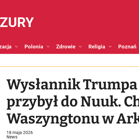
NZURY
zacja
Polonia
Zdrowie
Religia
Poznań
Wysłannik Trumpa 
przybył do Nuuk. C
Waszyngtonu w Ark
18 maja 2026
News