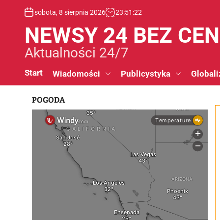
S
sobota, 8 sierpnia 2026
23
:
51
:
22
k
i
NEWSY 24 BEZ CE
p
t
Aktualności 24/7
o
c
Start
Wiadomości
Publicystyka
Globali
o
n
POGODA
t
e
n
t