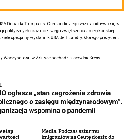
 USA Donalda Trumpa ds. Grenlandii. Jego wizyta odbywa się w
cji politycznych oraz możliwego zwiększenia amerykańskiej
dzielę specjalny wysłannik USA Jeff Landry, którego prezydent
ywy Waszyngtonu w Arktyce
pochodzi z serwisu
Kresy –
:
O ogłasza „stan zagrożenia zdrowia
blicznego o zasięgu międzynarodowym”.
ganizacja wspomina o pandemii
w etap
Media: Podczas szturmu
wartości
imigrantów na Ceutę doszło do