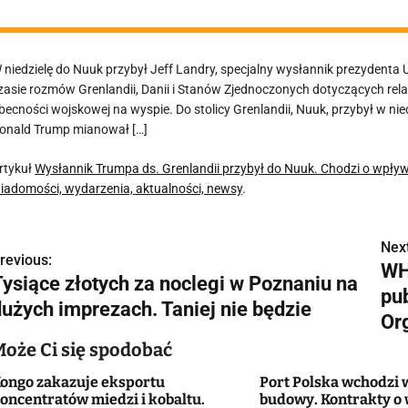
 niedzielę do Nuuk przybył Jeff Landry, specjalny wysłannik prezydenta
zasie rozmów Grenlandii, Danii i Stanów Zjednoczonych dotyczących rela
becności wojskowej na wyspie. Do stolicy Grenlandii, Nuuk, przybył w nie
onald Trump mianował […]
rtykuł
Wysłannik Trumpa ds. Grenlandii przybył do Nuuk. Chodzi o wpł
iadomości, wydarzenia, aktualności, newsy
.
Next
N
revious:
WH
Tysiące złotych za noclegi w Poznaniu na
a
pu
dużych imprezach. Taniej nie będzie
w
Or
Może Ci się spodobać
ongo zakazuje eksportu
Port Polska wchodzi 
g
oncentratów miedzi i kobaltu.
budowy. Kontrakty o 