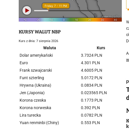
W
c
KURSY WALUT NBP
o
D
Kurs z dnia: 7 sierpnia 2026
Waluta
Kurs
A
Dolar amerykański
3.7324 PLN
w
Euro
4.301 PLN
Frank szwajcarski
4.6005 PLN
Funt szterling
5.0172 PLN
P
Hrywna (Ukraina)
0.0834 PLN
Jen (Japonia)
0.023565 PLN
Korona czeska
0.1773 PLN
Korona norweska
0.392 PLN
i
Lira turecka
0.0782 PLN
K
Yuan renminbi (Chiny)
0.553 PLN
k