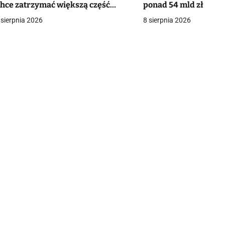
hce zatrzymać większą część
ponad 54 mld zł
a
artości surowców
 sierpnia 2026
8 sierpnia 2026
c
a
w
p
s
u