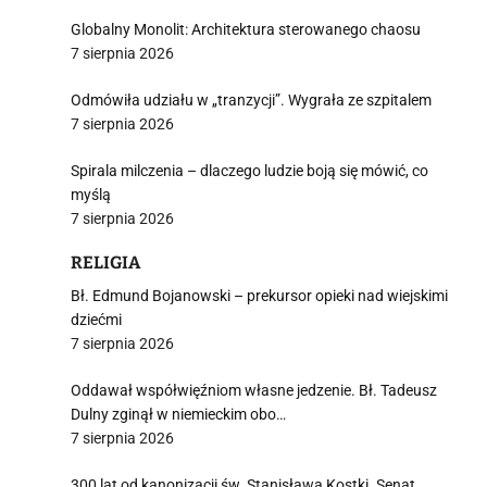
Globalny Monolit: Architektura sterowanego chaosu
7 sierpnia 2026
Odmówiła udziału w „tranzycji”. Wygrała ze szpitalem
7 sierpnia 2026
Spirala milczenia – dlaczego ludzie boją się mówić, co
myślą
7 sierpnia 2026
RELIGIA
Bł. Edmund Bojanowski – prekursor opieki nad wiejskimi
dziećmi
7 sierpnia 2026
Oddawał współwięźniom własne jedzenie. Bł. Tadeusz
Dulny zginął w niemieckim obo…
7 sierpnia 2026
300 lat od kanonizacji św. Stanisława Kostki. Senat