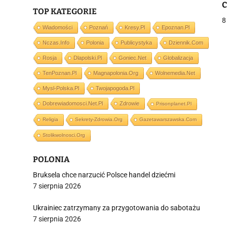
C
TOP KATEGORIE
w
8
Wiadomości
Poznań
Kresy.pl
Epoznan.pl
Nczas.info
Polonia
Publicystyka
Dziennik.com
j
Rosja
Dlapolski.pl
Goniec.net
Globalizacja
TenPoznan.pl
Magnapolonia.org
Wolnemedia.net
Mysl-Polska.pl
Twojapogoda.pl
Dobrewiadomosci.net.pl
Zdrowie
Prisonplanet.pl
Religia
Sekrety-Zdrowia.org
Gazetawarszawska.com
i
Stolikwolnosci.org
POLONIA
Bruksela chce narzucić Polsce handel dziećmi
7 sierpnia 2026
Ukrainiec zatrzymany za przygotowania do sabotażu
7 sierpnia 2026