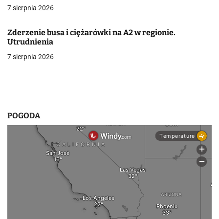
7 sierpnia 2026
w
p
Zderzenie busa i ciężarówki na A2 w regionie.
Utrudnienia
i
7 sierpnia 2026
s
u
POGODA