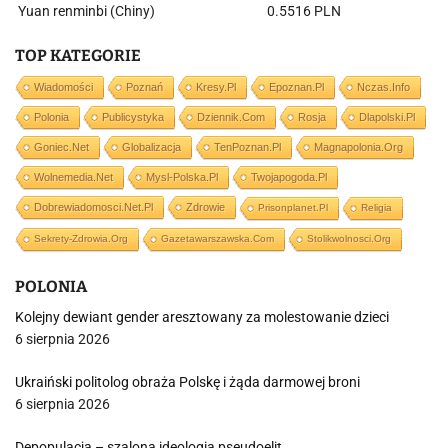
Yuan renminbi (Chiny)
0.5516 PLN
TOP KATEGORIE
Wiadomości
Poznań
Kresy.pl
Epoznan.pl
Nczas.info
Polonia
Publicystyka
Dziennik.com
Rosja
Dlapolski.pl
Goniec.net
Globalizacja
TenPoznan.pl
Magnapolonia.org
Wolnemedia.net
Mysl-Polska.pl
Twojapogoda.pl
Dobrewiadomosci.net.pl
Zdrowie
Prisonplanet.pl
Religia
Sekrety-Zdrowia.org
Gazetawarszawska.com
Stolikwolnosci.org
POLONIA
Kolejny dewiant gender aresztowany za molestowanie dzieci
6 sierpnia 2026
Ukraiński politolog obraża Polskę i żąda darmowej broni
6 sierpnia 2026
Depopulacja – szalona ideologia pseudoelit