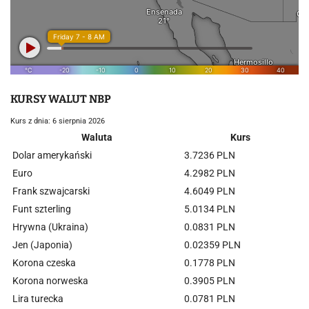
KURSY WALUT NBP
Kurs z dnia: 6 sierpnia 2026
Waluta
Kurs
Dolar amerykański
3.7236 PLN
Euro
4.2982 PLN
Frank szwajcarski
4.6049 PLN
Funt szterling
5.0134 PLN
Hrywna (Ukraina)
0.0831 PLN
Jen (Japonia)
0.02359 PLN
Korona czeska
0.1778 PLN
Korona norweska
0.3905 PLN
Lira turecka
0.0781 PLN