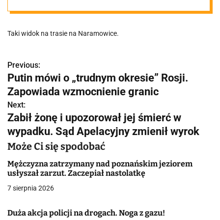
różom i
Taki widok na trasie na Naramowice.
lawendom jest
chłodniej w
Previous:
N
Putin mówi o „trudnym okresie” Rosji.
a
Zapowiada wzmocnienie granic
chwastach w te
w
Next:
Zabił żonę i upozorował jej śmierć w
upały?"
i
wypadku. Sąd Apelacyjny zmienił wyrok
g
Może Ci się spodobać
a
Mężczyzna zatrzymany nad poznańskim jeziorem
usłyszał zarzut. Zaczepiał nastolatkę
c
7 sierpnia 2026
j
Duża akcja policji na drogach. Noga z gazu!
a