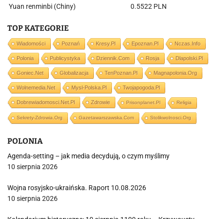
Yuan renminbi (Chiny)
0.5522 PLN
TOP KATEGORIE
Wiadomości
Poznań
Kresy.pl
Epoznan.pl
Nczas.info
Polonia
Publicystyka
Dziennik.com
Rosja
Dlapolski.pl
Goniec.net
Globalizacja
TenPoznan.pl
Magnapolonia.org
Wolnemedia.net
Mysl-Polska.pl
Twojapogoda.pl
Dobrewiadomosci.net.pl
Zdrowie
Prisonplanet.pl
Religia
Sekrety-Zdrowia.org
Gazetawarszawska.com
Stolikwolnosci.org
POLONIA
Agenda-setting – jak media decydują, o czym myślimy
10 sierpnia 2026
Wojna rosyjsko-ukraińska. Raport 10.08.2026
10 sierpnia 2026