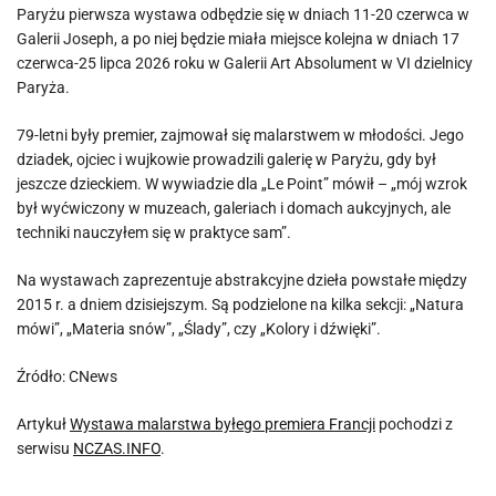
Paryżu pierwsza wystawa odbędzie się w dniach 11-20 czerwca w
Galerii Joseph, a po niej będzie miała miejsce kolejna w dniach 17
czerwca-25 lipca 2026 roku w Galerii Art Absolument w VI dzielnicy
Paryża.
79-letni były premier, zajmował się malarstwem w młodości. Jego
dziadek, ojciec i wujkowie prowadzili galerię w Paryżu, gdy był
jeszcze dzieckiem. W wywiadzie dla „Le Point” mówił – „mój wzrok
był wyćwiczony w muzeach, galeriach i domach aukcyjnych, ale
techniki nauczyłem się w praktyce sam”.
Na wystawach zaprezentuje abstrakcyjne dzieła powstałe między
2015 r. a dniem dzisiejszym. Są podzielone na kilka sekcji: „Natura
mówi”, „Materia snów”, „Ślady”, czy „Kolory i dźwięki”.
Źródło: CNews
Artykuł
Wystawa malarstwa byłego premiera Francji
pochodzi z
serwisu
NCZAS.INFO
.