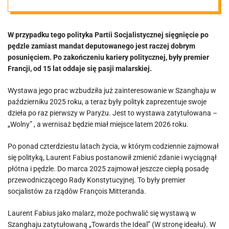
Francji
W przypadku tego polityka Partii Socjalistycznej sięgnięcie po
pędzle zamiast mandat deputowanego jest raczej dobrym
posunięciem. Po zakończeniu kariery politycznej, były premier
Francji, od 15 lat oddaje się pasji malarskiej.
Wystawa jego prac wzbudziła już zainteresowanie w Szanghaju w
październiku 2025 roku, a teraz były polityk zaprezentuje swoje
dzieła po raz pierwszy w Paryżu. Jest to wystawa zatytułowana –
„Wolny” , a wernisaż będzie miał miejsce latem 2026 roku.
Po ponad czterdziestu latach życia, w którym codziennie zajmował
się polityką, Laurent Fabius postanowił zmienić zdanie i wyciągnął
płótna i pędzle. Do marca 2025 zajmował jeszcze ciepłą posadę
przewodniczącego Rady Konstytucyjnej. To były premier
socjalistów za rządów François Mitteranda.
Laurent Fabius jako malarz, może pochwalić się wystawą w
Szanghaju zatytułowaną „Towards the Ideal” (W stronę ideału). W