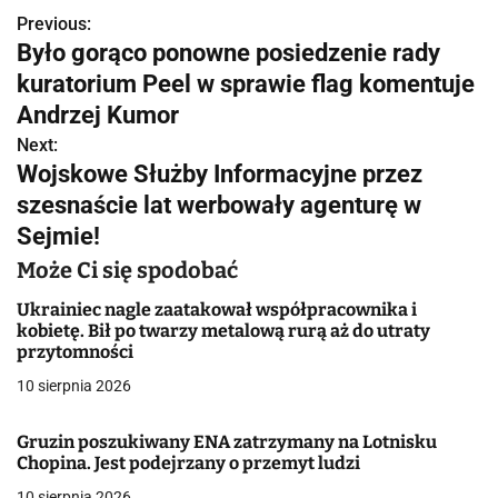
Previous:
N
Było gorąco ponowne posiedzenie rady
a
kuratorium Peel w sprawie flag komentuje
w
Andrzej Kumor
Next:
i
Wojskowe Służby Informacyjne przez
g
szesnaście lat werbowały agenturę w
Sejmie!
a
Może Ci się spodobać
c
Ukrainiec nagle zaatakował współpracownika i
j
kobietę. Bił po twarzy metalową rurą aż do utraty
przytomności
a
10 sierpnia 2026
w
Gruzin poszukiwany ENA zatrzymany na Lotnisku
p
Chopina. Jest podejrzany o przemyt ludzi
i
10 sierpnia 2026