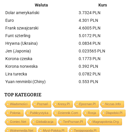
Waluta
Kurs
Dolar amerykański
3.7324 PLN
Euro
4.301 PLN
Frank szwajcarski
4.6005 PLN
Funt szterling
5.0172 PLN
Hrywna (Ukraina)
0.0834 PLN
Jen (Japonia)
0.023565 PLN
Korona czeska
0.1773 PLN
Korona norweska
0.392 PLN
Lira turecka
0.0782 PLN
Yuan renminbi (Chiny)
0.553 PLN
TOP KATEGORIE
Wiadomości
Poznań
Kresy.pl
Epoznan.pl
Nczas.info
Polonia
Publicystyka
Dziennik.com
Rosja
Dlapolski.pl
Goniec.net
Globalizacja
TenPoznan.pl
Magnapolonia.org
Wolnemedia.net
Mysl-Polska.pl
Twojapogoda.pl