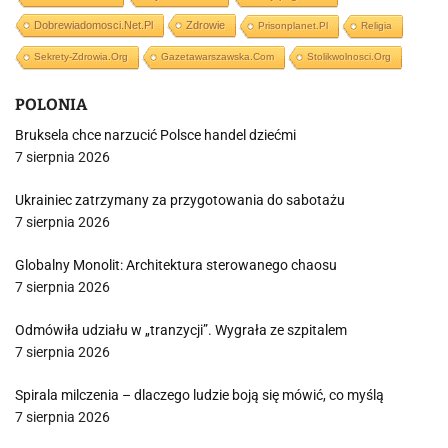
Dobrewiadomosci.net.pl
Zdrowie
Prisonplanet.pl
Religia
Sekrety-Zdrowia.org
Gazetawarszawska.com
Stolikwolnosci.org
POLONIA
Bruksela chce narzucić Polsce handel dziećmi
7 sierpnia 2026
Ukrainiec zatrzymany za przygotowania do sabotażu
7 sierpnia 2026
Globalny Monolit: Architektura sterowanego chaosu
7 sierpnia 2026
Odmówiła udziału w „tranzycji”. Wygrała ze szpitalem
7 sierpnia 2026
Spirala milczenia – dlaczego ludzie boją się mówić, co myślą
7 sierpnia 2026