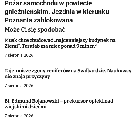
Pożar samochodu w powiecie
i
gnieźnieńskim. Jezdnia w kierunku
g
Poznania zablokowana
a
Może Ci się spodobać
c
Musk chce zbudować „najcenniejszy budynek na
Ziemi”. Terafab ma mieć ponad 9 mln m²
j
7 sierpnia 2026
a
Tajemnicze zgony reniferów na Svalbardzie. Naukowcy
w
nie znają przyczyny
7 sierpnia 2026
p
i
Bł. Edmund Bojanowski – prekursor opieki nad
wiejskimi dziećmi
s
7 sierpnia 2026
u