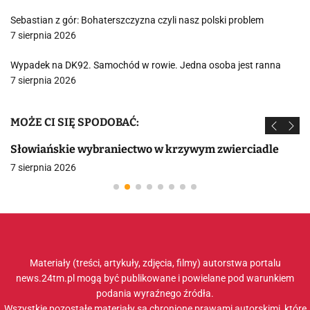
Sebastian z gór: Bohaterszczyzna czyli nasz polski problem
7 sierpnia 2026
Wypadek na DK92. Samochód w rowie. Jedna osoba jest ranna
7 sierpnia 2026
MOŻE CI SIĘ SPODOBAĆ:
Słowiańskie wybraniectwo w krzywym zwierciadle
7 sierpnia 2026
Materiały (treści, artykuły, zdjęcia, filmy) autorstwa portalu
news.24tm.pl mogą być publikowane i powielane pod warunkiem
podania wyraźnego źródła.
Wszystkie pozostałe materiały są chronione prawami autorskimi, które