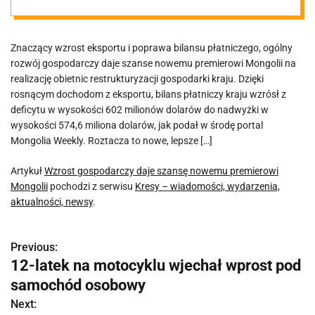
premierowi
Znaczący wzrost eksportu i poprawa bilansu płatniczego, ogólny
Mongolii
rozwój gospodarczy daje szanse nowemu premierowi Mongolii na
realizację obietnic restrukturyzacji gospodarki kraju. Dzięki
rosnącym dochodom z eksportu, bilans płatniczy kraju wzrósł z
deficytu w wysokości 602 milionów dolarów do nadwyżki w
wysokości 574,6 miliona dolarów, jak podał w środę portal
Mongolia Weekly. Roztacza to nowe, lepsze […]
Artykuł
Wzrost gospodarczy daje szansę nowemu premierowi
Mongolii
pochodzi z serwisu
Kresy – wiadomości, wydarzenia,
aktualności, newsy
.
Previous:
N
12-latek na motocyklu wjechał wprost pod
a
samochód osobowy
w
Next: