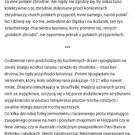
za inne polskie zbrodnie. Ale nigdy nie zgodzę się, by oskarżano
kolektywnie o te zbrodnie, dokonane przez konkretnych
zbrodniarzy, moich polskich przyjaciół, mnie samego, naród polski”.
No i dziwię się. Co ma Jedwabne do Śląska I na dodatek, ten rys
szlachetnego charakteru laureata, który pomimo tej, i innych
„polskich zbrodni”, nie zapomina jednak o polskich przyjaciołach.
***
Codziennie rano podchodzę do kuchennych drzwi i spoglądam na
zwały śniegu wzdłuż tarasu i ścieżki do chodnika – musi być
drożna, bo tędy przychodzi listonosz. Potem spoglądam na
termometr, który, koło siódmej rano pokazuje -10 C° albo nawet
mniej. Znajomi mieszkający w Stouffville, miejscu uznanych przez
nich za wyjątkowe, szczycą się o tej porze dodatkowymi atrybutami
wyjątkowości w postaci temperatur jeszcze trochę niższych i
zwałów śniegu jeszcze trochę wyższych.
Co kilka dni robię fotkę termometru i tarasowego płotu imponująco
zasypanego prawie na metr i posyłam znajomym w Hiszpanii czy w
New Jersey, czy w Australii i rozlicznym psiapsiółkom Pani Basi w
Rybniku i okolicach. Niech zazdroszczą! Niezmiennie zapraszam na