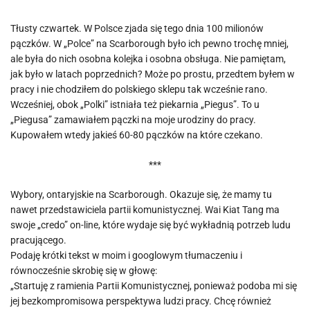
Tłusty czwartek. W Polsce zjada się tego dnia 100 milionów
pączków. W „Polce” na Scarborough było ich pewno trochę mniej,
ale była do nich osobna kolejka i osobna obsługa. Nie pamiętam,
jak było w latach poprzednich? Może po prostu, przedtem byłem w
pracy i nie chodziłem do polskiego sklepu tak wcześnie rano.
Wcześniej, obok „Polki” istniała też piekarnia „Piegus”. To u
„Piegusa” zamawiałem pączki na moje urodziny do pracy.
Kupowałem wtedy jakieś 60-80 pączków na które czekano.
***
Wybory, ontaryjskie na Scarborough. Okazuje się, że mamy tu
nawet przedstawiciela partii komunistycznej. Wai Kiat Tang ma
swoje „credo” on-line, które wydaje się być wykładnią potrzeb ludu
pracującego.
Podaję krótki tekst w moim i googlowym tłumaczeniu i
równocześnie skrobię się w głowę:
„Startuję z ramienia Partii Komunistycznej, ponieważ podoba mi się
jej bezkompromisowa perspektywa ludzi pracy. Chcę również