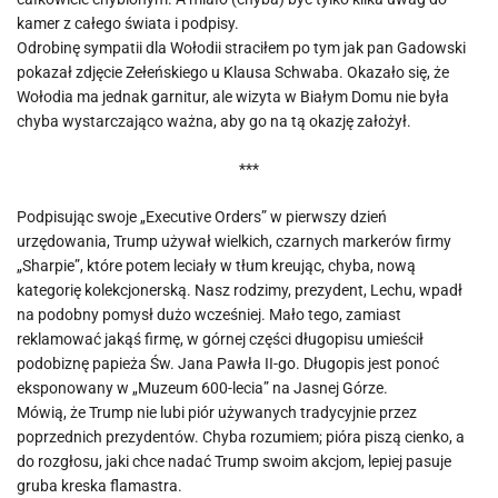
kamer z całego świata i podpisy.
Odrobinę sympatii dla Wołodii straciłem po tym jak pan Gadowski
pokazał zdjęcie Zełeńskiego u Klausa Schwaba. Okazało się, że
Wołodia ma jednak garnitur, ale wizyta w Białym Domu nie była
chyba wystarczająco ważna, aby go na tą okazję założył.
***
Podpisując swoje „Executive Orders” w pierwszy dzień
urzędowania, Trump używał wielkich, czarnych markerów firmy
„Sharpie”, które potem leciały w tłum kreując, chyba, nową
kategorię kolekcjonerską. Nasz rodzimy, prezydent, Lechu, wpadł
na podobny pomysł dużo wcześniej. Mało tego, zamiast
reklamować jakąś firmę, w górnej części długopisu umieścił
podobiznę papieża Św. Jana Pawła II-go. Długopis jest ponoć
eksponowany w „Muzeum 600-lecia” na Jasnej Górze.
Mówią, że Trump nie lubi piór używanych tradycyjnie przez
poprzednich prezydentów. Chyba rozumiem; pióra piszą cienko, a
do rozgłosu, jaki chce nadać Trump swoim akcjom, lepiej pasuje
gruba kreska flamastra.