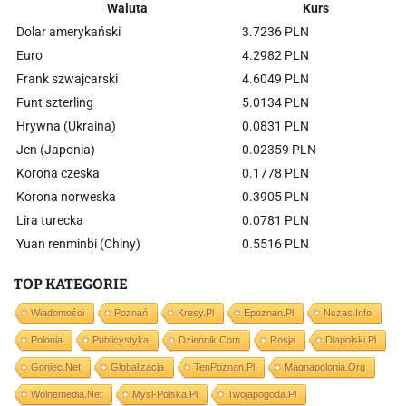
Waluta
Kurs
Dolar amerykański
3.7236 PLN
Euro
4.2982 PLN
Frank szwajcarski
4.6049 PLN
Funt szterling
5.0134 PLN
Hrywna (Ukraina)
0.0831 PLN
Jen (Japonia)
0.02359 PLN
Korona czeska
0.1778 PLN
Korona norweska
0.3905 PLN
Lira turecka
0.0781 PLN
Yuan renminbi (Chiny)
0.5516 PLN
TOP KATEGORIE
Wiadomości
Poznań
Kresy.pl
Epoznan.pl
Nczas.info
Polonia
Publicystyka
Dziennik.com
Rosja
Dlapolski.pl
Goniec.net
Globalizacja
TenPoznan.pl
Magnapolonia.org
Wolnemedia.net
Mysl-Polska.pl
Twojapogoda.pl