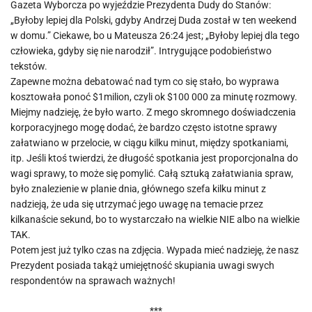
Gazeta Wyborcza po wyjeździe Prezydenta Dudy do Stanów:
„Byłoby lepiej dla Polski, gdyby Andrzej Duda został w ten weekend
w domu.” Ciekawe, bo u Mateusza 26:24 jest; „Byłoby lepiej dla tego
człowieka, gdyby się nie narodził”. Intrygujące podobieństwo
tekstów.
Zapewne można debatować nad tym co się stało, bo wyprawa
kosztowała ponoć $1milion, czyli ok $100 000 za minutę rozmowy.
Miejmy nadzieję, że było warto. Z mego skromnego doświadczenia
korporacyjnego mogę dodać, że bardzo często istotne sprawy
załatwiano w przelocie, w ciągu kilku minut, między spotkaniami,
itp. Jeśli ktoś twierdzi, że długość spotkania jest proporcjonalna do
wagi sprawy, to może się pomylić. Całą sztuką załatwiania spraw,
było znalezienie w planie dnia, głównego szefa kilku minut z
nadzieją, że uda się utrzymać jego uwagę na temacie przez
kilkanaście sekund, bo to wystarczało na wielkie NIE albo na wielkie
TAK.
Potem jest już tylko czas na zdjęcia. Wypada mieć nadzieję, że nasz
Prezydent posiada takąż umiejętność skupiania uwagi swych
respondentów na sprawach ważnych!
***