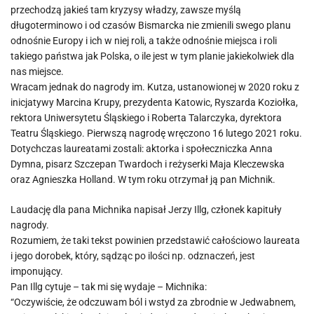
przechodzą jakieś tam kryzysy władzy, zawsze myślą
długoterminowo i od czasów Bismarcka nie zmienili swego planu
odnośnie Europy i ich w niej roli, a także odnośnie miejsca i roli
takiego państwa jak Polska, o ile jest w tym planie jakiekolwiek dla
nas miejsce.
Wracam jednak do nagrody im. Kutza, ustanowionej w 2020 roku z
inicjatywy Marcina Krupy, prezydenta Katowic, Ryszarda Koziołka,
rektora Uniwersytetu Śląskiego i Roberta Talarczyka, dyrektora
Teatru Śląskiego. Pierwszą nagrodę wręczono 16 lutego 2021 roku.
Dotychczas laureatami zostali: aktorka i społeczniczka Anna
Dymna, pisarz Szczepan Twardoch i reżyserki Maja Kleczewska
oraz Agnieszka Holland. W tym roku otrzymał ją pan Michnik.
Laudację dla pana Michnika napisał Jerzy Illg, członek kapituły
nagrody.
Rozumiem, że taki tekst powinien przedstawić całościowo laureata
i jego dorobek, który, sądząc po ilości np. odznaczeń, jest
imponujący.
Pan Illg cytuje – tak mi się wydaje – Michnika:
“Oczywiście, że odczuwam ból i wstyd za zbrodnie w Jedwabnem,