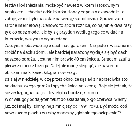
festiwal odśnieżania, może być nawet z wiktem i stosownym
napitkiem. I chociaż odśnieżarka Hondy odpala niezawodnie, to
żałuję, że nie było nas stać na wersję samobieżną. Sprawdzam
stronę internetową. Cenowo to spora różnica, co najmniej dwa razy
tyle co nasz model, ale by się przydał! Według tego co widać na
Internecie, wszystko wyprzedane.
Zaczynam obawiać się o dach nad garażem. Nie jestem w stanie nic
zrobić na dachu domu, ale bardziej narażony wydaje się być dach
naszego garażu. Jest na nim prawie 40 cm śniegu. Strącam szuflą
pierwszy metr z brzegu. Dalej nie mogę sięgnąć, ale nawet to
obliczam na kilkaset kilogramów wagi.
Dzisiaj w niedzielę, widzę przez okno, że sąsiad z naprzeciwka stoi
na dachu swego garażu i spycha śnieg na ziemię. Boję się jednak, że
się ześlizgnę; u nas jest też chyba bardziej stromo.
W chwili, gdy oddaję ten tekst do składania, 2-go czerwca, wiemy
już, że i maj był zimny, najzimniejszy od 1991 roku. Być może, coś
nawrzucało piachu w tryby maszyny „globalnego ocieplenia”?
***