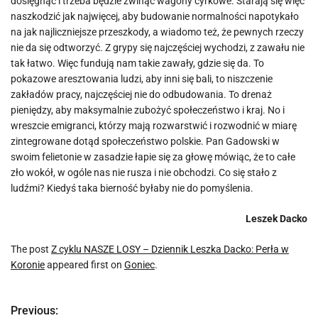
dosięgnąć i trzeba będzie zwinąć wagony cyrkowe. Starają się więc
naszkodzić jak najwięcej, aby budowanie normalności napotykało
na jak najliczniejsze przeszkody, a wiadomo też, że pewnych rzeczy
nie da się odtworzyć. Z grypy się najczęściej wychodzi, z zawału nie
tak łatwo. Więc fundują nam takie zawały, gdzie się da. To
pokazowe aresztowania ludzi, aby inni się bali, to niszczenie
zakładów pracy, najczęściej nie do odbudowania. To drenaż
pieniędzy, aby maksymalnie zubożyć społeczeństwo i kraj. No i
wreszcie emigranci, którzy mają rozwarstwić i rozwodnić w miarę
zintegrowane dotąd społeczeństwo polskie. Pan Gadowski w
swoim felietonie w zasadzie łapie się za głowę mówiąc, że to całe
zło wokół, w ogóle nas nie rusza i nie obchodzi. Co się stało z
ludźmi? Kiedyś taka bierność byłaby nie do pomyślenia.
Leszek Dacko
The post
Z cyklu NASZE LOSY – Dziennik Leszka Dacko: Perła w
Koronie
appeared first on
Goniec
.
Previous:
N