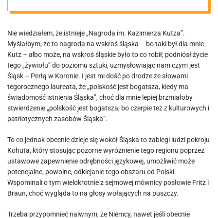
Perła w Koronie
Nie wiedziałem, że istnieje „Nagroda im. Kazimierza Kutza”.
Myślałbym, że to nagroda na wskroś śląska – bo taki był dla mnie
Kutz – albo może, na wskroś śląskie było to co robił; podniósł życie
tego „żywiołu” do poziomu sztuki, uzmysłowiając nam czym jest
Śląsk – Perłą w Koronie. I jest mi dość po drodze ze słowami
tegorocznego laureata, że „polskość jest bogatsza, kiedy ma
świadomość istnienia Śląska”, choć dla mnie lepiej brzmiałoby
stwierdzenie „polskość jest bogatsza, bo czerpie też z kulturowych i
patriotycznych zasobów Śląska”.
To co jednak obecnie dzieje się wokół Śląska to zabiegi ludzi pokroju
Kohuta, który stosując pozorne wyróżnienie tego regionu poprzez
ustawowe zapewnienie odrębności językowej, umożliwić może
potencjalne, powolne, odklejanie tego obszaru od Polski.
Wspominali o tym wielokrotnie z sejmowej mównicy posłowie Fritz i
Braun, choć wygląda to na głosy wołających na puszczy.
Trzeba przypomnieć naiwnym, że Niemcy, nawet jeśli obecnie