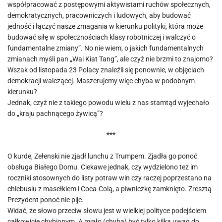
współpracować z postępowymi aktywistami ruchów społecznych,
demokratycznych, pracowniczych i ludowych, aby budować
jedność i łączyć nasze zmagania w kierunku polityki, która może
budować siłę w społecznościach klasy robotniczej i walczyć o
fundamentalne zmiany”. No nie wiem, o jakich fundamentalnych
zmianach myśli pan „Wai Kiat Tang”, ale czyż nie brzmi to znajomo?
Wszak od listopada 23 Polacy znaleźli się ponownie, w objęciach
demokracji walczącej. Maszerujemy więc chyba w podobnym
kierunku?
Jednak, czyż nie z takiego powodu wielu z nas stamtąd wyjechało
do „kraju pachnącego żywicą”?
***
O kurde, Zełenski nie zjadł lunchu z Trumpem. Zjadła go ponoć
obsługa Białego Domu. Ciekawe jednak, czy wydzielono też im
roczniki stosownych do listy potraw win czy raczej poprzestano na
chlebusiu z masełkiem i Coca-Colą, a piwniczkę zamknięto. Zresztą
Prezydent ponoć nie pije.
Widać, że słowo przeciw słowu jest w wielkiej polityce podejściem
całkowicie chybionym. A miało (chyba) być tylko kilka uwag do