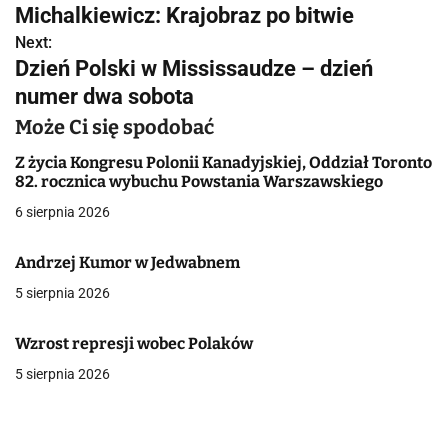
Michalkiewicz: Krajobraz po bitwie
a
Next:
Dzień Polski w Mississaudze – dzień
w
numer dwa sobota
i
Może Ci się spodobać
g
Z życia Kongresu Polonii Kanadyjskiej, Oddział Toronto
a
82. rocznica wybuchu Powstania Warszawskiego
6 sierpnia 2026
c
j
Andrzej Kumor w Jedwabnem
a
5 sierpnia 2026
w
Wzrost represji wobec Polaków
p
5 sierpnia 2026
i