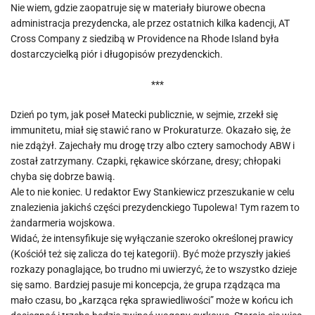
Nie wiem, gdzie zaopatruje się w materiały biurowe obecna
administracja prezydencka, ale przez ostatnich kilka kadencji, AT
Cross Company z siedzibą w Providence na Rhode Island była
dostarczycielką piór i długopisów prezydenckich.
***
Dzień po tym, jak poseł Matecki publicznie, w sejmie, zrzekł się
immunitetu, miał się stawić rano w Prokuraturze. Okazało się, że
nie zdążył. Zajechały mu drogę trzy albo cztery samochody ABW i
został zatrzymany. Czapki, rękawice skórzane, dresy; chłopaki
chyba się dobrze bawią.
Ale to nie koniec. U redaktor Ewy Stankiewicz przeszukanie w celu
znalezienia jakichś części prezydenckiego Tupolewa! Tym razem to
żandarmeria wojskowa.
Widać, że intensyfikuje się wyłączanie szeroko określonej prawicy
(Kościół też się zalicza do tej kategorii). Być może przyszły jakieś
rozkazy ponaglające, bo trudno mi uwierzyć, że to wszystko dzieje
się samo. Bardziej pasuje mi koncepcja, że grupa rządząca ma
mało czasu, bo „karząca ręka sprawiedliwości” może w końcu ich