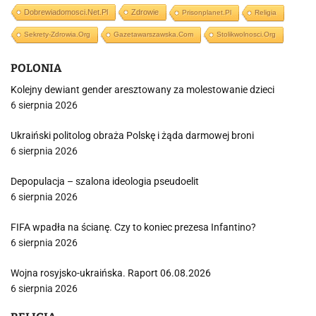
Dobrewiadomosci.net.pl
Zdrowie
Prisonplanet.pl
Religia
Sekrety-Zdrowia.org
Gazetawarszawska.com
Stolikwolnosci.org
POLONIA
Kolejny dewiant gender aresztowany za molestowanie dzieci
6 sierpnia 2026
Ukraiński politolog obraża Polskę i żąda darmowej broni
6 sierpnia 2026
Depopulacja – szalona ideologia pseudoelit
6 sierpnia 2026
FIFA wpadła na ścianę. Czy to koniec prezesa Infantino?
6 sierpnia 2026
Wojna rosyjsko-ukraińska. Raport 06.08.2026
6 sierpnia 2026