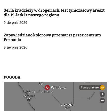
w
Seria kradzieży w drogeriach. Jest tymczasowy areszt
dla 19-latki z naszego regionu
p
9 sierpnia 2026
i
s
Zapowiedziano kolorowy przemarsz przez centrum
Poznania
u
9 sierpnia 2026
POGODA