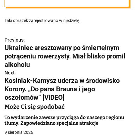
po Obornickiej.
Taki obrazek zarejestrowano w niedzielę.
"Brak
odpowiedzialno
Previous:
N
Ukrainiec aresztowany po śmiertelnym
a
potrąceniu rowerzysty. Miał blisko promil
ści"
w
alkoholu
Next:
i
Kosiniak-Kamysz uderza w środowisko
g
Korony. „Do pana Brauna i jego
oszołomów” [VIDEO]
a
Może Ci się spodobać
c
To wydarzenie zawsze przyciąga do naszego regionu
j
tłumy. Zapowiedziano specjalne atrakcje
a
9 sierpnia 2026