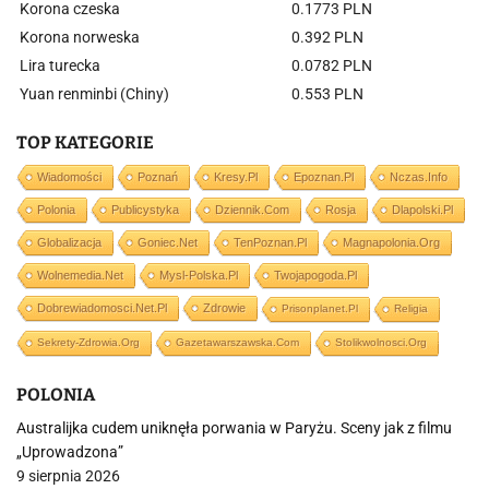
Korona czeska
0.1773 PLN
Korona norweska
0.392 PLN
Lira turecka
0.0782 PLN
Yuan renminbi (Chiny)
0.553 PLN
TOP KATEGORIE
Wiadomości
Poznań
Kresy.pl
Epoznan.pl
Nczas.info
Polonia
Publicystyka
Dziennik.com
Rosja
Dlapolski.pl
Globalizacja
Goniec.net
TenPoznan.pl
Magnapolonia.org
Wolnemedia.net
Mysl-Polska.pl
Twojapogoda.pl
Dobrewiadomosci.net.pl
Zdrowie
Prisonplanet.pl
Religia
Sekrety-Zdrowia.org
Gazetawarszawska.com
Stolikwolnosci.org
POLONIA
Australijka cudem uniknęła porwania w Paryżu. Sceny jak z filmu
„Uprowadzona”
9 sierpnia 2026