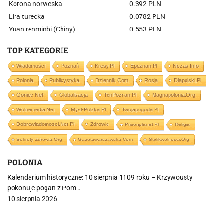
Korona norweska
0.392 PLN
Lira turecka
0.0782 PLN
Yuan renminbi (Chiny)
0.553 PLN
TOP KATEGORIE
Wiadomości
Poznań
Kresy.pl
Epoznan.pl
Nczas.info
Polonia
Publicystyka
Dziennik.com
Rosja
Dlapolski.pl
Goniec.net
Globalizacja
TenPoznan.pl
Magnapolonia.org
Wolnemedia.net
Mysl-Polska.pl
Twojapogoda.pl
Dobrewiadomosci.net.pl
Zdrowie
Prisonplanet.pl
Religia
Sekrety-Zdrowia.org
Gazetawarszawska.com
Stolikwolnosci.org
POLONIA
Kalendarium historyczne: 10 sierpnia 1109 roku – Krzywousty
pokonuje pogan z Pom…
10 sierpnia 2026