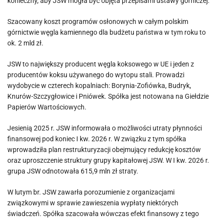
konieczny, aby JSW mogła być objęta przepisami ustawy górniczej.
Szacowany koszt programów osłonowych w całym polskim
górnictwie węgla kamiennego dla budżetu państwa w tym roku to
ok. 2 mld zł.
JSW to największy producent węgla koksowego w UE i jeden z
producentów koksu używanego do wytopu stali. Prowadzi
wydobycie w czterech kopalniach: Borynia-Zofiówka, Budryk,
Knurów-Szczygłowice i Pniówek. Spółka jest notowana na Giełdzie
Papierów Wartościowych.
Jesienią 2025 r. JSW informowała o możliwości utraty płynności
finansowej pod koniec I kw. 2026 r. W związku z tym spółka
wprowadziła plan restrukturyzacji obejmujący redukcję kosztów
oraz uproszczenie struktury grupy kapitałowej JSW. W I kw. 2026 r.
grupa JSW odnotowała 615,9 mln zł straty.
W lutym br. JSW zawarła porozumienie z organizacjami
związkowymi w sprawie zawieszenia wypłaty niektórych
świadczeń. Spółka szacowała wówczas efekt finansowy z tego