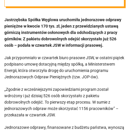
który
Jastrzębska Spółka Węglowa uruchomiła jednorazowe odprawy
dobrowolnie
pieniężne w kwocie 170 tys. zł, jeden z przewidzianych ustawą
górniczą instrumentów osłonowych dla odchodzących z pracy
odejdzie.
górników. Z pakietu dobrowolnych odejść skorzystało już 526
osób – podała w czwartek JSW w informacji prasowej.
Ruszyły
Jak przypomniało w czwartek biuro prasowe JSW, w ostatni piątek
podpisano umowę dotacyjną między spółką, a Ministerstwem
wypłaty
Energii, która otworzyła drogę do uruchomienia programu
Jednorazowych Odpraw Pieniężnych (tzw. JOP-ów).
„Zgodnie z wcześniejszymi zapowiedziami program został
wdrożony i już dzisiaj 526 osób skorzystało z pakietu
dobrowolnych odejść. To pierwszy etap procesu. W sumie z
jednorazowych odpraw może skorzystać 1156 pracowników” –
przekazała w czwartek JSW.
Jednorazowe odprawy, finansowane z budżetu państwa, wynoszą