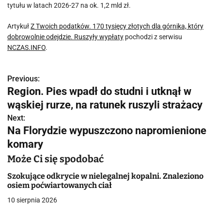
tytułu w latach 2026-27 na ok. 1,2 mld zł.
Artykuł
Z Twoich podatków. 170 tysięcy złotych dla górnika, który
dobrowolnie odejdzie. Ruszyły wypłaty
pochodzi z serwisu
NCZAS.INFO
.
Previous:
N
Region. Pies wpadł do studni i utknął w
a
wąskiej rurze, na ratunek ruszyli strażacy
w
Next:
Na Florydzie wypuszczono napromienione
i
komary
g
Może Ci się spodobać
a
Szokujące odkrycie w nielegalnej kopalni. Znaleziono
osiem poćwiartowanych ciał
c
10 sierpnia 2026
j