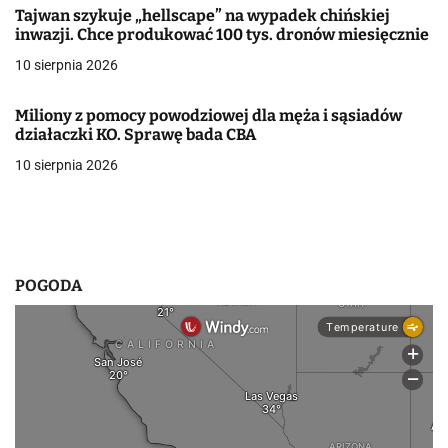
Tajwan szykuje „hellscape” na wypadek chińskiej
a
inwazji. Chce produkować 100 tys. dronów miesięcznie
w
10 sierpnia 2026
p
Miliony z pomocy powodziowej dla męża i sąsiadów
i
działaczki KO. Sprawę bada CBA
10 sierpnia 2026
s
u
POGODA