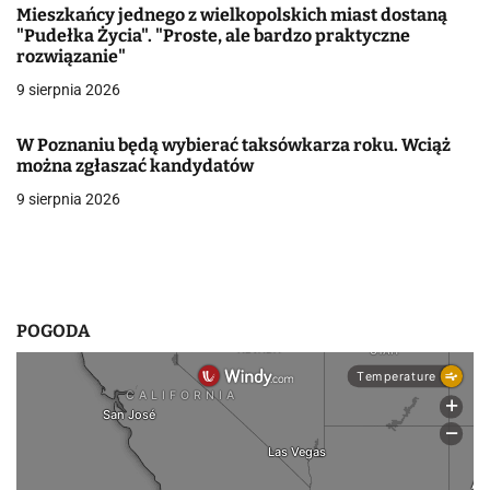
Mieszkańcy jednego z wielkopolskich miast dostaną
w
"Pudełka Życia". "Proste, ale bardzo praktyczne
rozwiązanie"
p
9 sierpnia 2026
i
W Poznaniu będą wybierać taksówkarza roku. Wciąż
s
można zgłaszać kandydatów
u
9 sierpnia 2026
POGODA