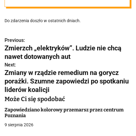
Konina:
Do zdarzenia doszło w ostatnich dniach.
"Psychopata!
Prawie
Previous:
N
Zmierzch „elektryków”. Ludzie nie chcą
a
nawet dotowanych aut
zostałam
w
Next:
Zmiany w rządzie remedium na gorycz
zabita." Są
i
porażki. Szumne zapowiedzi po spotkaniu
g
liderów koalicji
nowe ustalenia
a
Może Ci się spodobać
c
Zapowiedziano kolorowy przemarsz przez centrum
Poznania
j
9 sierpnia 2026
a