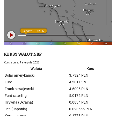
KURSY WALUT NBP
Kurs z dnia: 7 sierpnia 2026
Waluta
Kurs
Dolar amerykański
3.7324 PLN
Euro
4.301 PLN
Frank szwajcarski
4.6005 PLN
Funt szterling
5.0172 PLN
Hrywna (Ukraina)
0.0834 PLN
Jen (Japonia)
0.023565 PLN
Korona czeska
0.1773 PLN