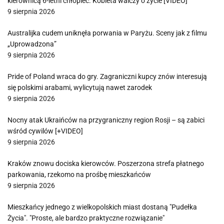
kierownicą 6-letni chłopiec. Kobieta walczy o życie [VIDEO]
9 sierpnia 2026
Australijka cudem uniknęła porwania w Paryżu. Sceny jak z filmu
„Uprowadzona”
9 sierpnia 2026
Pride of Poland wraca do gry. Zagraniczni kupcy znów interesują
się polskimi arabami, wylicytują nawet zarodek
9 sierpnia 2026
Nocny atak Ukraińców na przygraniczny region Rosji – są zabici
wśród cywilów [+VIDEO]
9 sierpnia 2026
Kraków znowu dociska kierowców. Poszerzona strefa płatnego
parkowania, rzekomo na prośbę mieszkańców
9 sierpnia 2026
Mieszkańcy jednego z wielkopolskich miast dostaną "Pudełka
Życia". "Proste, ale bardzo praktyczne rozwiązanie"