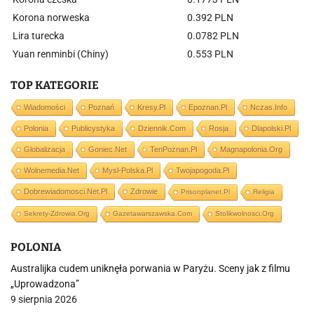
Korona norweska
0.392 PLN
Lira turecka
0.0782 PLN
Yuan renminbi (Chiny)
0.553 PLN
TOP KATEGORIE
Wiadomości
Poznań
Kresy.pl
Epoznan.pl
Nczas.info
Polonia
Publicystyka
Dziennik.com
Rosja
Dlapolski.pl
Globalizacja
Goniec.net
TenPoznan.pl
Magnapolonia.org
Wolnemedia.net
Mysl-Polska.pl
Twojapogoda.pl
Dobrewiadomosci.net.pl
Zdrowie
Prisonplanet.pl
Religia
Sekrety-Zdrowia.org
Gazetawarszawska.com
Stolikwolnosci.org
POLONIA
Australijka cudem uniknęła porwania w Paryżu. Sceny jak z filmu
„Uprowadzona”
9 sierpnia 2026