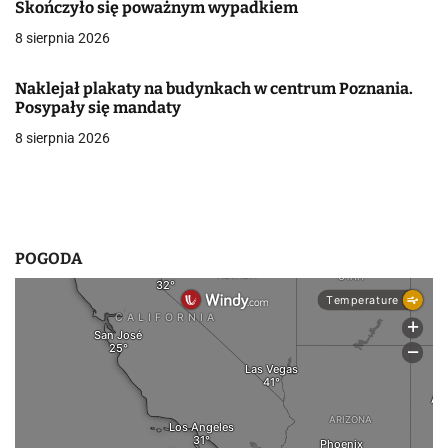
Skończyło się poważnym wypadkiem
a
8 sierpnia 2026
w
p
Naklejał plakaty na budynkach w centrum Poznania.
Posypały się mandaty
i
8 sierpnia 2026
s
u
POGODA