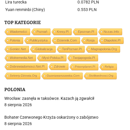
Lira turecka
0.0782 PLN
Yuan renminbi (Chiny)
0.553 PLN
TOP KATEGORIE
Wiadomości
Poznań
Kresy.pl
Epoznan.pl
Nczas.info
Polonia
Publicystyka
Dziennik.com
Rosja
Dlapolski.pl
Goniec.net
Globalizacja
TenPoznan.pl
Magnapolonia.org
Wolnemedia.net
Mysl-Polska.pl
Twojapogoda.pl
Dobrewiadomosci.net.pl
Zdrowie
Prisonplanet.pl
Religia
Sekrety-Zdrowia.org
Gazetawarszawska.com
Stolikwolnosci.org
POLONIA
Wrocław: zasnęła w taksówce. Kazach ją zgwałcił
8 sierpnia 2026
Bohater Czerwonego Krzyża oskarżony o zabójstwo
8 sierpnia 2026