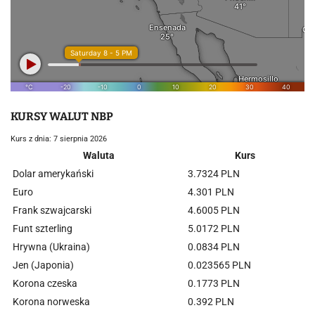
KURSY WALUT NBP
Kurs z dnia: 7 sierpnia 2026
Waluta
Kurs
Dolar amerykański
3.7324 PLN
Euro
4.301 PLN
Frank szwajcarski
4.6005 PLN
Funt szterling
5.0172 PLN
Hrywna (Ukraina)
0.0834 PLN
Jen (Japonia)
0.023565 PLN
Korona czeska
0.1773 PLN
Korona norweska
0.392 PLN