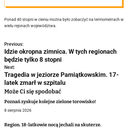
osoby
Ponad 40 stopni w cieniu można było zobaczyć na termometrach w
wielu rejonach województwa.
Previous:
N
Idzie okropna zimnica. W tych regionach
a
będzie tylko 8 stopni
w
Next:
Tragedia w jeziorze Pamiątkowskim. 17-
i
latek zmarł w szpitalu
g
Może Ci się spodobać
a
Poznań zyskuje kolejne zielone torowisko!
c
8 sierpnia 2026
j
Region. 18-latkowie nocą jechali na skuterze.