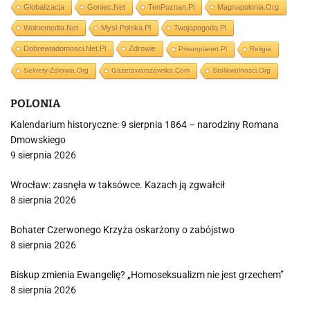
Globalizacja
Goniec.net
TenPoznan.pl
Magnapolonia.org
Wolnemedia.net
Mysl-Polska.pl
Twojapogoda.pl
Dobrewiadomosci.net.pl
Zdrowie
Prisonplanet.pl
Religia
Sekrety-Zdrowia.org
Gazetawarszawska.com
Stolikwolnosci.org
POLONIA
Kalendarium historyczne: 9 sierpnia 1864 – narodziny Romana
Dmowskiego
9 sierpnia 2026
Wrocław: zasnęła w taksówce. Kazach ją zgwałcił
8 sierpnia 2026
Bohater Czerwonego Krzyża oskarżony o zabójstwo
8 sierpnia 2026
Biskup zmienia Ewangelię? „Homoseksualizm nie jest grzechem”
8 sierpnia 2026