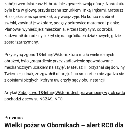
zabójstwem Mateusz H. brutalnie zgwałcił swoją ofiarę. Nastolatka
była bita w głowę, przyduszana sznurkiem, linką i rękami. Mateusz
H. co jakiś czas sprawdzał, czy wciąż żyje. Na końcu rozebrał
zwłoki, zawinął je w kołdrę, pocięty pokrowiec materaca i piankę.
Planował wynieść je z mieszkania. Przerażony tym, co zrobił,
zadzwonił do rodziny i ukrył się na ogródkach działkowych, gdzie
został zatrzymany.
Przyczyną zgonu 18-letniej Wiktorii, która miała wiele różnych
obrażeń, było „zagardlenie przez zadławienie spowodowane
mechanicznym uciskiem na szyję”. Mateusz H. przyznał się do winy.
Twierdził jednak, że zgwałcił ofiarę już po śmierci, co nie zgadza się
z opiniami biegłych, którym uwierzyły sądy obu instancji.
Artykuł
Zabójstwo 18-letniej Wiktorii. Jest prawomocny wyrok sądu
pochodzi z serwisu
NCZAS.INFO
.
Previous:
N
Wielki pożar w Obornikach – alert RCB dla