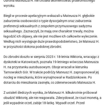
Obrona Mateusza H. nie chciała skomentować prawomocnego
wyroku.
Biegli w procesie apelacyjnym wskazali u Mateusza H. głębokie
zaburzenia osobowości o typie dysocjalnym oraz zaburzenia
preferencji seksualnych z zespołem przymusowego sadyzmu
seksualnego. Zaznaczyli, że mają one charakter trwały, można
łagodzić ich objawy, ale nie jest możliwe ich całkowite wyleczenie.
Według nich występuje duże prawdopodobieństwo, że Mateusz H.
w przyszłości dokona podobnej zbrodni.
Do zbrodni doszło w sierpniu 2023 r. 18-letnia Wiktoria, wracając z
dyskoteki w Katowicach, poznała 19-letniego wówczas Mateusza
H. na przystanku autobusowym. Oboje wracali w kierunku
Tarnowskich Gór. W trakcie podróży Mateusz H. zaproponował jej
nocleg w mieszkaniu, które wynajmował w Radzionkowie. Po
dotarciu do mieszkania zasnęła, co zdenerwowało Mateusza H.
Z ustaleń śledczych wynika, że Mateusz H. kilkukrotnie próbował
obudzić Wiktorię, ale nie reagowała. Zdecydował, że rzuci monetą, a
jeśli wypadnie orzeł, zabije 18-latkę. Wypadł orzeł. Przed