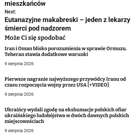
a
mieszkańców
w
Next:
Eutanazyjne makabreski – jeden z lekarzy
i
śmierci pod nadzorem
g
Może Ci się spodobać
a
Iran i Oman blisko porozumienia w sprawie Ormuzu.
Teheran stawia dodatkowe warunki
c
9 sierpnia 2026
j
Pierwsze nagranie najwyższego przywódcy Iranu od
a
czasu rozpoczęcia wojny przez USA [+VIDEO]
w
9 sierpnia 2026
p
Ukraińcy wydali zgodę na ekshumacje polskich ofiar
i
ukraińskiego ludobójstwa w dwóch dawnych polskich
miejscowościach
s
9 sierpnia 2026