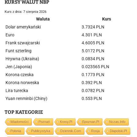
KURSY WALUT NBP
Kurs z dnia: 7 sierpnia 2026
Waluta
Kurs
Dolar amerykański
3.7324 PLN
Euro
4.301 PLN
Frank szwajcarski
4.6005 PLN
Funt szterling
5.0172 PLN
Hrywna (Ukraina)
0.0834 PLN
Jen (Japonia)
0.023565 PLN
Korona czeska
0.1773 PLN
Korona norweska
0.392 PLN
Lira turecka
0.0782 PLN
Yuan renminbi (Chiny)
0.553 PLN
TOP KATEGORIE
Wiadomości
Poznań
Kresy.pl
Epoznan.pl
Nczas.info
Polonia
Publicystyka
Dziennik.com
Rosja
Dlapolski.pl