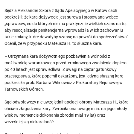
Sędzia Aleksander Sikora z Sądu Apelacyjnego w Katowicach
podkreślił, że kara dożywocia jest surowa i stosowana wobec
„sprawców, co do których nie ma praktycznie wielkich szans na to,
aby resocjalizacja penitencjarna wprowadziła w ich zachowaniu
takie zmiany, które dawałyby szansę na powrót do społeczeństwa”.
Ocenił, że w przypadku Mateusza H. to słuszna kara.
– Utrzymana kara dożywotniego pozbawienia wolności z
możliwością warunkowego przedterminowego zwolnienia dopiero
po 40 latach jest sprawiedliwa. Z uwagi na ciężar gatunkowy
przestępstwa, które popełnił oskarżony, jest jedyną słuszną karą –
podkreśliła prok. Barbara Wilmowicz z Prokuratury Rejonowej w
Tarnowskich Górach.
Sąd odwoławczy nie uwzględnił apelacji obrony Mateusza H., która
chciała złagodzenia kary. Zwróciła ona uwagę m.in. na jego młody
wiek (w momencie dokonania zbrodni miał 19 lat) oraz
wcześniejszą niekaralność.