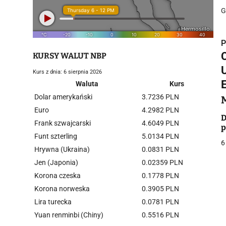
G
P
KURSY WALUT NBP
Kurs z dnia: 6 sierpnia 2026
Waluta
Kurs
Dolar amerykański
3.7236 PLN
i
Euro
4.2982 PLN
D
Frank szwajcarski
4.6049 PLN
p
Funt szterling
5.0134 PLN
6
Hrywna (Ukraina)
0.0831 PLN
Jen (Japonia)
0.02359 PLN
Korona czeska
0.1778 PLN
j
Korona norweska
0.3905 PLN
Lira turecka
0.0781 PLN
Yuan renminbi (Chiny)
0.5516 PLN