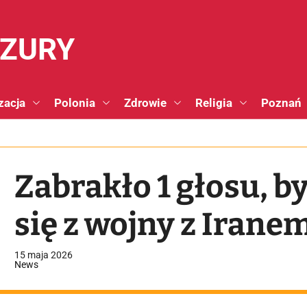
NZURY
zacja
Polonia
Zdrowie
Religia
Poznań
Zabrakło 1 głosu, b
się z wojny z Irane
15 maja 2026
News