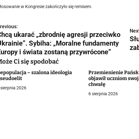
łosowanie w Kongresie zakończyło się remisem.
revious:
N
Next
Chcą ukarać „zbrodnię agresji przeciwko
Sł
a
Ukrainie”. Sybiha: „Moralne fundamenty
zab
w
Europy i świata zostaną przywrócone”
Może Ci się spodobać
epopulacja – szalona ideologia
Przemienienie Pańsk
g
seudoelit
objawił uczniom swo
chwałę
a
 sierpnia 2026
6 sierpnia 2026
c
a
w