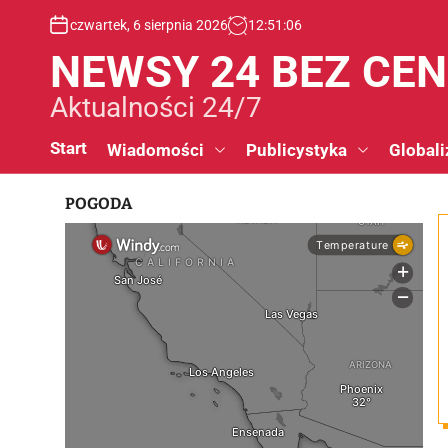
S
czwartek, 6 sierpnia 2026
12
:
51
:
07
k
i
NEWSY 24 BEZ CE
p
t
Aktualności 24/7
o
c
Start
Wiadomości
Publicystyka
Globali
o
n
POGODA
t
e
n
t