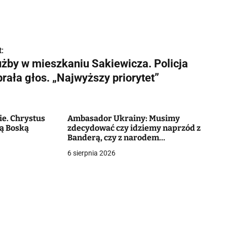
:
użby w mieszkaniu Sakiewicza. Policja
rała głos. „Najwyższy priorytet”
ie. Chrystus
Ambasador Ukrainy: Musimy
ją Boską
zdecydować czy idziemy naprzód z
Banderą, czy z narodem
ukraińskim [+VIDEO]
6 sierpnia 2026