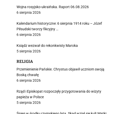
Wojna rosyjsko-ukraińska. Raport 06.08.2026
6 sierpnia 2026
Kalendarium historyczne: 6 sierpnia 1914 roku – Józef
Piłsudski tworzy fikcyjny …
6 sierpnia 2026
Ksiądz wezwał do rekonkwisty Maroka
5 sierpnia 2026
RELIGIA
Przemienienie Pańskie. Chrystus objawił uczniom swoją
Boską chwałę
6 sierpnia 2026
Rząd i Episkopat rozpoczęły przygotowania do wizyty
papieża w Polsce
5 sierpnia 2026
Śnieg w środku rzymskiego lata. Skąd wziął się kult Matki