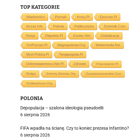
TOP KATEGORIE
i
Wiadomości
Poznań
Kresy.pl
Epoznan.pl
Nczas.info
Polonia
Publicystyka
Dziennik.com
Rosja
Dlapolski.pl
Goniec.net
Globalizacja
TenPoznan.pl
Magnapolonia.org
Wolnemedia.net
Mysl-Polska.pl
Twojapogoda.pl
Dobrewiadomosci.net.pl
Zdrowie
Prisonplanet.pl
Religia
Sekrety-Zdrowia.org
Gazetawarszawska.com
Stolikwolnosci.org
POLONIA
Depopulacja – szalona ideologia pseudoelit
6 sierpnia 2026
FIFA wpadła na ścianę. Czy to koniec prezesa Infantino?
6 sierpnia 2026