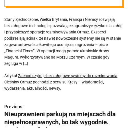
Cieśniny Ormuz
Stany Zjednoczone, Wielka Brytania, Francja i Niemcy rozwijają
bezzałogowe technologie pozwalające ograniczyć ryzyko dla załóg
i przyspieszyć operacje rozminowywania Ormuz. Eksperci
podkreślają jednak, że nawet nowoczesne systemy nie są w stanie
zagwarantować całkowitego usunięcia zagrożenia – pisze
„Financial Times”. W operacji mogą pomóc ukraińskie drony
Magura, wykorzystywane na Morzu Czarnym. W czasie gdy
żegluga w […]
Artykuł
Zachód szykuje bezzałogowe systemy do rozminowania
Cieśniny Ormuz
pochodzi z serwisu
Kresy – wiadomości,
wydarzenia, aktualności, newsy
.
Previous:
N
Nieuprawnieni parkują na miejscach dla
a
niepełnosprawnych, bo tak wygodnie.