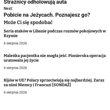
w
Strażnicy odholowują auta
Next:
i
Pobicie na Jeżycach. Poznajesz go?
g
Może Ci się spodobać
a
Seria ataków w Libanie podczas rozmów pokojowych w
Rzymie
c
6 sierpnia 2026
j
Maleńka pacjentka nie mogła jeść. Pionierska operacja
a
uratowała jej życie
w
6 sierpnia 2026
p
Kijów w UE? Polacy sprzeciwiają się najbardziej. Zaraz
i
za nimi Niemcy i Francuzi [SONDAŻ]
6 sierpnia 2026
s
u