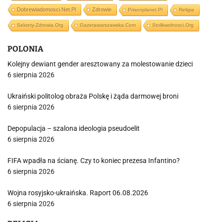
Dobrewiadomosci.net.pl
Zdrowie
Prisonplanet.pl
Religia
Sekrety-Zdrowia.org
Gazetawarszawska.com
Stolikwolnosci.org
POLONIA
Kolejny dewiant gender aresztowany za molestowanie dzieci
6 sierpnia 2026
Ukraiński politolog obraża Polskę i żąda darmowej broni
6 sierpnia 2026
Depopulacja – szalona ideologia pseudoelit
6 sierpnia 2026
FIFA wpadła na ścianę. Czy to koniec prezesa Infantino?
6 sierpnia 2026
Wojna rosyjsko-ukraińska. Raport 06.08.2026
6 sierpnia 2026