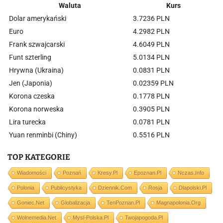
Waluta
Kurs
Dolar amerykański
3.7236 PLN
Euro
4.2982 PLN
Frank szwajcarski
4.6049 PLN
Funt szterling
5.0134 PLN
Hrywna (Ukraina)
0.0831 PLN
Jen (Japonia)
0.02359 PLN
Korona czeska
0.1778 PLN
Korona norweska
0.3905 PLN
Lira turecka
0.0781 PLN
Yuan renminbi (Chiny)
0.5516 PLN
TOP KATEGORIE
Wiadomości
Poznań
Kresy.pl
Epoznan.pl
Nczas.info
Polonia
Publicystyka
Dziennik.com
Rosja
Dlapolski.pl
Goniec.net
Globalizacja
TenPoznan.pl
Magnapolonia.org
Wolnemedia.net
Mysl-Polska.pl
Twojapogoda.pl