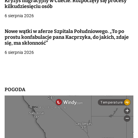
j
Kryzys migracyjny w Cuecie. Rozpoczęły się procesy
kilkudziesięciu osób
a
6 sierpnia 2026
w
Nowe wątki w aferze Szpitala Południowego. „To po
p
prostu konfabulacje pana Kacprzyka, do jakich, zdaje
się, ma skłonność”
i
6 sierpnia 2026
s
u
POGODA