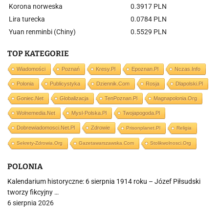
Korona norweska
0.3917 PLN
Lira turecka
0.0784 PLN
Yuan renminbi (Chiny)
0.5529 PLN
TOP KATEGORIE
Wiadomości
Poznań
Kresy.pl
Epoznan.pl
Nczas.info
Polonia
Publicystyka
Dziennik.com
Rosja
Dlapolski.pl
Goniec.net
Globalizacja
TenPoznan.pl
Magnapolonia.org
Wolnemedia.net
Mysl-Polska.pl
Twojapogoda.pl
Dobrewiadomosci.net.pl
Zdrowie
Prisonplanet.pl
Religia
Sekrety-Zdrowia.org
Gazetawarszawska.com
Stolikwolnosci.org
POLONIA
Kalendarium historyczne: 6 sierpnia 1914 roku – Józef Piłsudski
tworzy fikcyjny …
6 sierpnia 2026