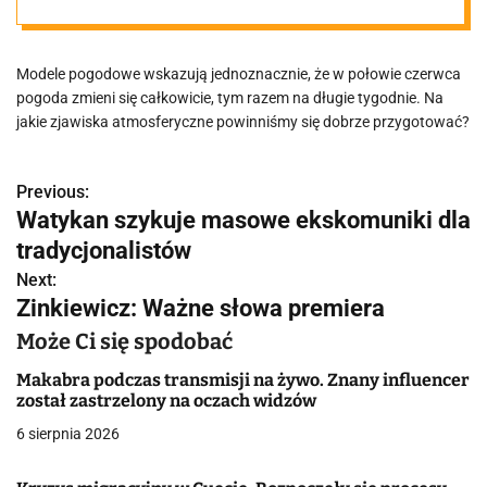
szykować
Modele pogodowe wskazują jednoznacznie, że w połowie czerwca
pogoda zmieni się całkowicie, tym razem na długie tygodnie. Na
jakie zjawiska atmosferyczne powinniśmy się dobrze przygotować?
Previous:
N
Watykan szykuje masowe ekskomuniki dla
a
tradycjonalistów
w
Next:
Zinkiewicz: Ważne słowa premiera
i
Może Ci się spodobać
g
Makabra podczas transmisji na żywo. Znany influencer
a
został zastrzelony na oczach widzów
6 sierpnia 2026
c