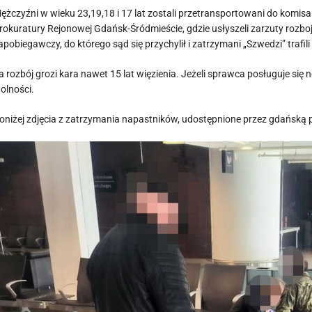
ężczyźni w wieku 23,19,18 i 17 lat zostali przetransportowani do komisa
rokuratury Rejonowej Gdańsk-Śródmieście, gdzie usłyszeli zarzuty rozbo
apobiegawczy, do którego sąd się przychylił i zatrzymani „Szwedzi” trafili
a rozbój grozi kara nawet 15 lat więzienia. Jeżeli sprawca posługuje s
olności.
oniżej zdjęcia z zatrzymania napastników, udostępnione przez gdańską p