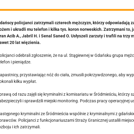
dańscy policjanci zatrzymali czterech mężczyzn, którzy odpowiadają z
ożem i ukradli mu telefon i kilka tys. koron norweskich. Zatrzymani to
ran Acib A., Jabril H. i Senal Saned O. Usłyszeli
zarzuty i trafili na trz
awet 20 lat więzienia.
olicjanci odebrali zgłoszenie, że na ul. Stągiewnej w Gdańsku grupa mę
elefon i pieniądze.
apastnicy, przystawiając nóż do ciała, zmusili pokrzywdzonego, aby wypła
okonali kilku wypłat.
prawą od razu zajęli się kryminalni z komisariatu w Śródmieściu, którzy 
abezpieczyli i sprawdzili miejski monitoring. Podczas pracy operacyjnej u
astępnego kryminalni ze Śródmieścia wspólnie z kryminalnymi z gdańskie
prawców. Policjanci z funkcjonariuszami Straży Granicznej ustalili miej
ozboju i ich zatrzymali.