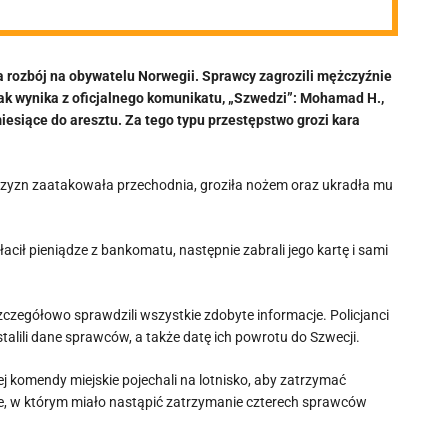
a rozbój na obywatelu Norwegii. Sprawcy zagrozili mężczyźnie
, jak wynika z oficjalnego komunikatu, „Szwedzi”: Mohamad H.,
y miesiące do aresztu. Za tego typu przestępstwo grozi kara
żczyzn zaatakowała przechodnia, groziła nożem oraz ukradła mu
cił pieniądze z bankomatu, następnie zabrali jego kartę i sami
szczegółowo sprawdzili wszystkie zdobyte informacje. Policjanci
stalili dane sprawców, a także datę ich powrotu do Szwecji.
j komendy miejskie pojechali na lotnisko, aby zatrzymać
sce, w którym miało nastąpić zatrzymanie czterech sprawców