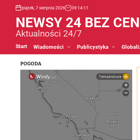
S
piątek, 7 sierpnia 2026
09
:
14
:
13
k
i
NEWSY 24 BEZ CE
p
t
Aktualności 24/7
o
c
Start
Wiadomości
Publicystyka
Globali
o
n
POGODA
t
e
n
t