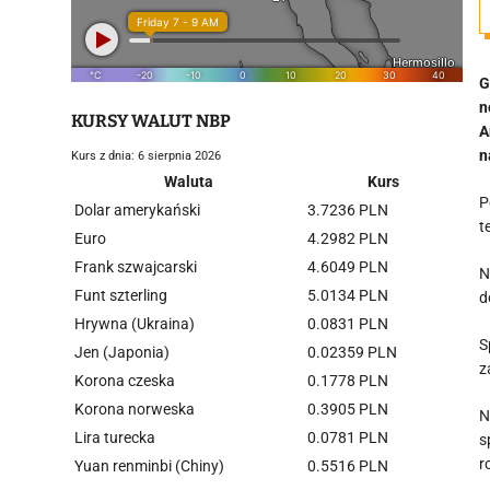
G
n
KURSY WALUT NBP
A
n
Kurs z dnia: 6 sierpnia 2026
Waluta
Kurs
P
Dolar amerykański
3.7236 PLN
t
Euro
4.2982 PLN
Frank szwajcarski
4.6049 PLN
N
Funt szterling
5.0134 PLN
d
Hrywna (Ukraina)
0.0831 PLN
S
Jen (Japonia)
0.02359 PLN
z
Korona czeska
0.1778 PLN
Korona norweska
0.3905 PLN
N
Lira turecka
0.0781 PLN
s
r
Yuan renminbi (Chiny)
0.5516 PLN