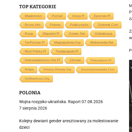
M
TOP KATEGORIE
P
Wiadomości
Poznań
Kresy.pl
Epoznan.pl
z
Nczas.info
Polonia
Publicystyka
Dziennik.com
Z
Rosja
Dlapolski.pl
Goniec.net
Globalizacja
w
TenPoznan.pl
Magnapolonia.org
Wolnemedia.net
P
Mysl-Polska.pl
Twojapogoda.pl
Dobrewiadomosci.net.pl
Zdrowie
Prisonplanet.pl
Religia
Sekrety-Zdrowia.org
Gazetawarszawska.com
Stolikwolnosci.org
POLONIA
Wojna rosyjsko-ukraińska. Raport 07.08.2026
7 sierpnia 2026
Kolejny dewiant gender aresztowany za molestowanie
dzieci