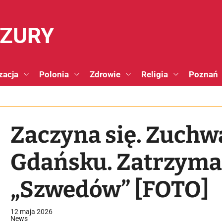
NZURY
zacja
Polonia
Zdrowie
Religia
Poznań
Zaczyna się. Zuchw
Gdańsku. Zatrzyma
„Szwedów” [FOTO]
12 maja 2026
News