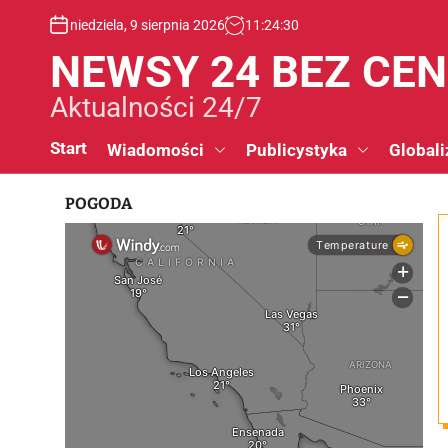
S
niedziela, 9 sierpnia 2026
11
:
24
:
31
k
i
NEWSY 24 BEZ CE
p
t
Aktualności 24/7
o
c
Start
Wiadomości
Publicystyka
Globali
o
n
POGODA
t
e
n
t