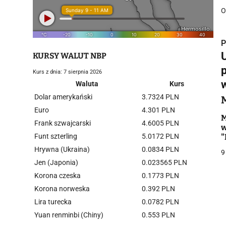
O
P
KURSY WALUT NBP
Kurs z dnia: 7 sierpnia 2026
Waluta
Kurs
Dolar amerykański
3.7324 PLN
i
Euro
4.301 PLN
M
Frank szwajcarski
4.6005 PLN
w
Funt szterling
5.0172 PLN
"
b
Hrywna (Ukraina)
0.0834 PLN
9
Jen (Japonia)
0.023565 PLN
Korona czeska
0.1773 PLN
j
Korona norweska
0.392 PLN
Lira turecka
0.0782 PLN
Yuan renminbi (Chiny)
0.553 PLN