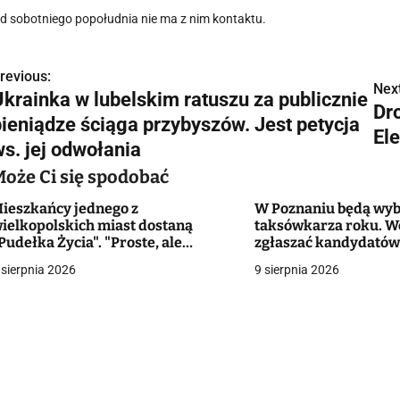
d sobotniego popołudnia nie ma z nim kontaktu.
revious:
N
Next
Ukrainka w lubelskim ratuszu za publicznie
Dr
a
pieniądze ściąga przybyszów. Jest petycja
El
w
ws. jej odwołania
Może Ci się spodobać
ieszkańcy jednego z
W Poznaniu będą wyb
g
ielkopolskich miast dostaną
taksówkarza roku. W
Pudełka Życia". "Proste, ale
zgłaszać kandydató
a
ardzo praktyczne rozwiązanie"
 sierpnia 2026
9 sierpnia 2026
c
a
w