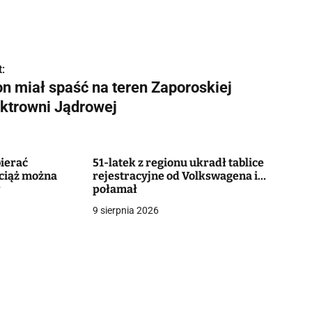
:
on miał spaść na teren Zaporoskiej
ektrowni Jądrowej
ierać
51-latek z regionu ukradł tablice
ciąż można
rejestracyjne od Volkswagena i…
w
połamał
9 sierpnia 2026