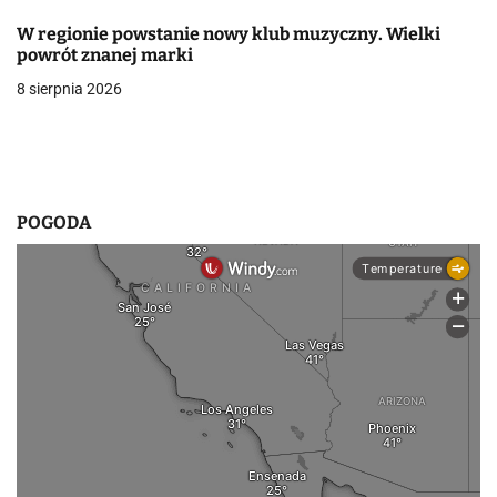
p
W regionie powstanie nowy klub muzyczny. Wielki
i
powrót znanej marki
8 sierpnia 2026
s
u
POGODA