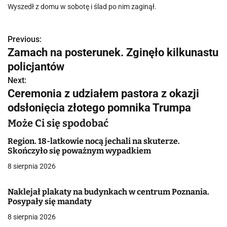
Wyszedł z domu w sobotę i ślad po nim zaginął.
Previous:
N
Zamach na posterunek. Zginęło kilkunastu
a
policjantów
w
Next:
Ceremonia z udziałem pastora z okazji
i
odsłonięcia złotego pomnika Trumpa
g
Może Ci się spodobać
a
Region. 18-latkowie nocą jechali na skuterze.
Skończyło się poważnym wypadkiem
c
8 sierpnia 2026
j
Naklejał plakaty na budynkach w centrum Poznania.
a
Posypały się mandaty
w
8 sierpnia 2026