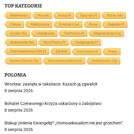
TOP KATEGORIE
Wiadomości
Poznań
Kresy.pl
Epoznan.pl
Nczas.info
Polonia
Publicystyka
Dziennik.com
Rosja
Dlapolski.pl
Goniec.net
Globalizacja
TenPoznan.pl
Magnapolonia.org
Wolnemedia.net
Mysl-Polska.pl
Twojapogoda.pl
Dobrewiadomosci.net.pl
Zdrowie
Prisonplanet.pl
Religia
Sekrety-Zdrowia.org
Gazetawarszawska.com
Stolikwolnosci.org
POLONIA
Wrocław: zasnęła w taksówce. Kazach ją zgwałcił
8 sierpnia 2026
Bohater Czerwonego Krzyża oskarżony o zabójstwo
8 sierpnia 2026
Biskup zmienia Ewangelię? „Homoseksualizm nie jest grzechem”
8 sierpnia 2026