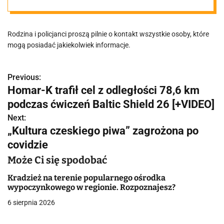
Rodzina i policjanci proszą pilnie o kontakt wszystkie osoby, które
mogą posiadać jakiekolwiek informacje.
Previous:
N
Homar-K trafił cel z odległości 78,6 km
a
podczas ćwiczeń Baltic Shield 26 [+VIDEO]
w
Next:
„Kultura czeskiego piwa” zagrożona po
i
covidzie
g
Może Ci się spodobać
a
Kradzież na terenie popularnego ośrodka
wypoczynkowego w regionie. Rozpoznajesz?
c
6 sierpnia 2026
j