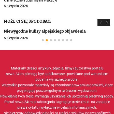
klimatycznej i udali się na wakacje
6 sierpnia 2026
MOŻE CI SIĘ SPODOBAĆ:
Niewygodne kulisy alpejskiego objawienia
6 sierpnia 2026
Materiały (treści, artykuły, zdjęcia, filmy) autorstwa portalu
news.24tm.pl mogą być publikowane i powielane pod warunkiem
podania wyraźnego źródła.
Wszystkie pozostałe materiały są chronione prawami autorskimi, które
przysługują poszczególnym twórcom i wydawcom.
Powielanie tych treści wymaga uzyskania ich uprzedniej pisemnej zgody.
Portal news.24tm.pl udostępnia i agreguje treści (m.in. na zasadzie
prawa cytatu) wyłącznie w celach informacyjnych.
Nie bierzemy odpowiedzialności za treści artykułów poszczególnych