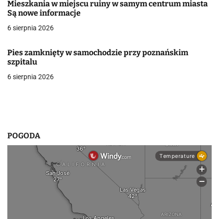
Mieszkania w miejscu ruiny w samym centrum miasta
a
Są nowe informacje
w
6 sierpnia 2026
p
Pies zamknięty w samochodzie przy poznańskim
i
szpitalu
6 sierpnia 2026
s
u
POGODA