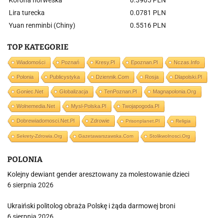
Korona norweska
0.3905 PLN
Lira turecka
0.0781 PLN
Yuan renminbi (Chiny)
0.5516 PLN
TOP KATEGORIE
Wiadomości
Poznań
Kresy.pl
Epoznan.pl
Nczas.info
Polonia
Publicystyka
Dziennik.com
Rosja
Dlapolski.pl
Goniec.net
Globalizacja
TenPoznan.pl
Magnapolonia.org
Wolnemedia.net
Mysl-Polska.pl
Twojapogoda.pl
Dobrewiadomosci.net.pl
Zdrowie
Prisonplanet.pl
Religia
Sekrety-Zdrowia.org
Gazetawarszawska.com
Stolikwolnosci.org
POLONIA
Kolejny dewiant gender aresztowany za molestowanie dzieci
6 sierpnia 2026
Ukraiński politolog obraża Polskę i żąda darmowej broni
6 sierpnia 2026