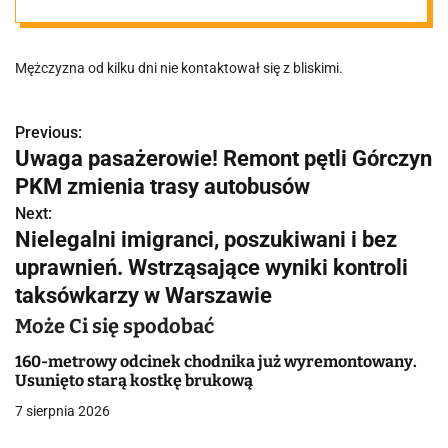
Mężczyzna od kilku dni nie kontaktował się z bliskimi.
Previous:
N
Uwaga pasażerowie! Remont pętli Górczyn
a
PKM zmienia trasy autobusów
w
Next:
Nielegalni imigranci, poszukiwani i bez
i
uprawnień. Wstrząsające wyniki kontroli
g
taksówkarzy w Warszawie
a
Może Ci się spodobać
c
160-metrowy odcinek chodnika już wyremontowany.
Usunięto starą kostkę brukową
j
7 sierpnia 2026
a