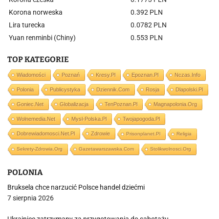
Korona norweska
0.392 PLN
Lira turecka
0.0782 PLN
Yuan renminbi (Chiny)
0.553 PLN
TOP KATEGORIE
Wiadomości
Poznań
Kresy.pl
Epoznan.pl
Nczas.info
Polonia
Publicystyka
Dziennik.com
Rosja
Dlapolski.pl
Goniec.net
Globalizacja
TenPoznan.pl
Magnapolonia.org
Wolnemedia.net
Mysl-Polska.pl
Twojapogoda.pl
Dobrewiadomosci.net.pl
Zdrowie
Prisonplanet.pl
Religia
Sekrety-Zdrowia.org
Gazetawarszawska.com
Stolikwolnosci.org
POLONIA
Bruksela chce narzucić Polsce handel dziećmi
7 sierpnia 2026