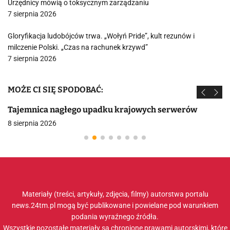
Urzędnicy mówią o toksycznym zarządzaniu
7 sierpnia 2026
Gloryfikacja ludobójców trwa. „Wołyń Pride”, kult rezunów i
milczenie Polski. „Czas na rachunek krzywd”
7 sierpnia 2026
MOŻE CI SIĘ SPODOBAĆ:
Tajemnica nagłego upadku krajowych serwerów
8 sierpnia 2026
Materiały (treści, artykuły, zdjęcia, filmy) autorstwa portalu
news.24tm.pl mogą być publikowane i powielane pod warunkiem
podania wyraźnego źródła.
Wszystkie pozostałe materiały są chronione prawami autorskimi, które