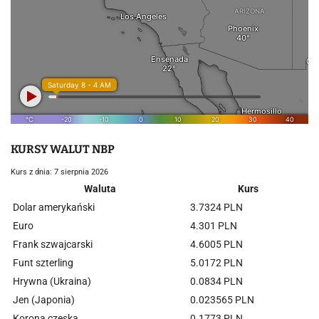
KURSY WALUT NBP
Kurs z dnia: 7 sierpnia 2026
Waluta
Kurs
Dolar amerykański
3.7324 PLN
Euro
4.301 PLN
Frank szwajcarski
4.6005 PLN
Funt szterling
5.0172 PLN
Hrywna (Ukraina)
0.0834 PLN
Jen (Japonia)
0.023565 PLN
Korona czeska
0.1773 PLN