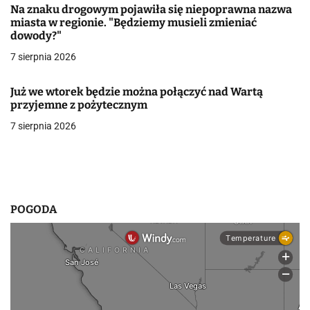
Na znaku drogowym pojawiła się niepoprawna nazwa
w
miasta w regionie. "Będziemy musieli zmieniać
dowody?"
p
7 sierpnia 2026
i
Już we wtorek będzie można połączyć nad Wartą
s
przyjemne z pożytecznym
u
7 sierpnia 2026
POGODA