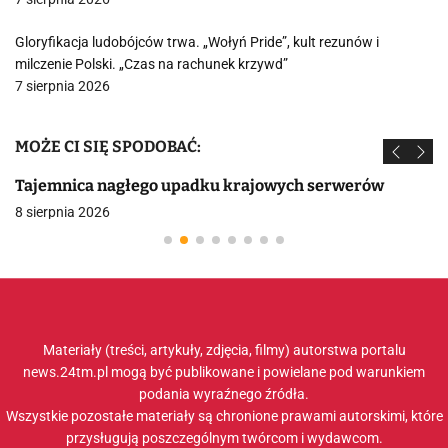
Gloryfikacja ludobójców trwa. „Wołyń Pride”, kult rezunów i
milczenie Polski. „Czas na rachunek krzywd”
7 sierpnia 2026
MOŻE CI SIĘ SPODOBAĆ:
Tajemnica nagłego upadku krajowych serwerów
8 sierpnia 2026
Materiały (treści, artykuły, zdjęcia, filmy) autorstwa portalu
news.24tm.pl mogą być publikowane i powielane pod warunkiem
podania wyraźnego źródła.
Wszystkie pozostałe materiały są chronione prawami autorskimi, które
przysługują poszczególnym twórcom i wydawcom.