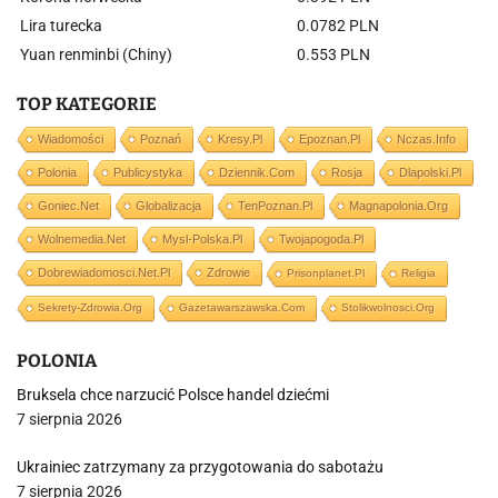
Lira turecka
0.0782 PLN
Yuan renminbi (Chiny)
0.553 PLN
TOP KATEGORIE
Wiadomości
Poznań
Kresy.pl
Epoznan.pl
Nczas.info
Polonia
Publicystyka
Dziennik.com
Rosja
Dlapolski.pl
Goniec.net
Globalizacja
TenPoznan.pl
Magnapolonia.org
Wolnemedia.net
Mysl-Polska.pl
Twojapogoda.pl
Dobrewiadomosci.net.pl
Zdrowie
Prisonplanet.pl
Religia
Sekrety-Zdrowia.org
Gazetawarszawska.com
Stolikwolnosci.org
POLONIA
Bruksela chce narzucić Polsce handel dziećmi
7 sierpnia 2026
Ukrainiec zatrzymany za przygotowania do sabotażu
7 sierpnia 2026