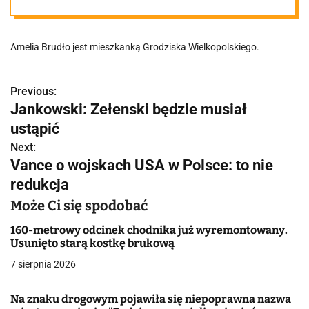
do Poznania
Amelia Brudło jest mieszkanką Grodziska Wielkopolskiego.
Previous:
N
Jankowski: Zełenski będzie musiał
a
ustąpić
w
Next:
Vance o wojskach USA w Polsce: to nie
i
redukcja
g
Może Ci się spodobać
a
160-metrowy odcinek chodnika już wyremontowany.
Usunięto starą kostkę brukową
c
7 sierpnia 2026
j
Na znaku drogowym pojawiła się niepoprawna nazwa
a