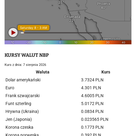
KURSY WALUT NBP
Kurs z dnia: 7 sierpnia 2026
Waluta
Kurs
Dolar amerykański
3.7324 PLN
Euro
4.301 PLN
Frank szwajcarski
4.6005 PLN
Funt szterling
5.0172 PLN
Hrywna (Ukraina)
0.0834 PLN
Jen (Japonia)
0.023565 PLN
Korona czeska
0.1773 PLN
Korona norweska
0.392 PLN