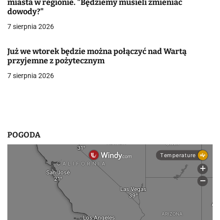
miasta w regionie. "Będziemy musieli zmieniać
dowody?"
w
7 sierpnia 2026
p
i
Już we wtorek będzie można połączyć nad Wartą
przyjemne z pożytecznym
s
7 sierpnia 2026
u
POGODA