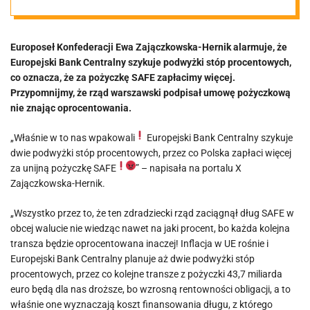
nas wpakowali!
Europoseł Konfederacji Ewa Zajączkowska-Hernik alarmuje, że
Za coś takiego
Europejski Bank Centralny szykuje podwyżki stóp procentowych,
co oznacza, że za pożyczkę SAFE zapłacimy więcej.
musi być
Przypomnijmy, że rząd warszawski podpisał umowę pożyczkową
nie znając oprocentowania.
Trybunał Stanu
„Właśnie w to nas wpakowali
Europejski Bank Centralny szykuje
dwie podwyżki stóp procentowych, przez co Polska zapłaci więcej
za unijną pożyczkę SAFE
” – napisała na portalu X
Zajączkowska-Hernik.
„Wszystko przez to, że ten zdradziecki rząd zaciągnął dług SAFE w
obcej walucie nie wiedząc nawet na jaki procent, bo każda kolejna
transza będzie oprocentowana inaczej! Inflacja w UE rośnie i
Europejski Bank Centralny planuje aż dwie podwyżki stóp
procentowych, przez co kolejne transze z pożyczki 43,7 miliarda
euro będą dla nas droższe, bo wzrosną rentowności obligacji, a to
właśnie one wyznaczają koszt finansowania długu, z którego