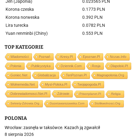
Jen (Japonia)
0.023565 PLN
Korona czeska
0.1773 PLN
Korona norweska
0.392 PLN
Lira turecka
0.0782 PLN
Yuan renminbi (Chiny)
0.553 PLN
TOP KATEGORIE
Wiadomości
Poznań
Kresy.pl
Epoznan.pl
Nczas.info
Polonia
Publicystyka
Dziennik.com
Rosja
Dlapolski.pl
Goniec.net
Globalizacja
TenPoznan.pl
Magnapolonia.org
Wolnemedia.net
Mysl-Polska.pl
Twojapogoda.pl
Dobrewiadomosci.net.pl
Zdrowie
Prisonplanet.pl
Religia
Sekrety-Zdrowia.org
Gazetawarszawska.com
Stolikwolnosci.org
POLONIA
Wrocław: zasnęła w taksówce. Kazach ją zgwałcił
8 sierpnia 2026