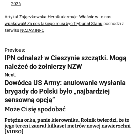
2026
Artykuł
Zajączkowska-Hernik alarmuje: Właśnie w to nas
wpakowali! Za coś takiego musi być Trybunał Stanu
pochodzi z
serwisu
NCZAS.INFO
.
Previous:
N
IPN odnalazł w Cieszynie szczątki. Mogą
a
należeć do żołnierzy NZW
w
Next:
Dowódca US Army: anulowanie wysłania
i
brygady do Polski było „najbardziej
g
sensowną opcją”
a
Może Ci się spodobać
c
Potężna orka, panie kierowniku. Rolnik twierdzi, że to
jego teren i zaorał kilkaset metrów nowej nawierzchni
j
[VIDEO]