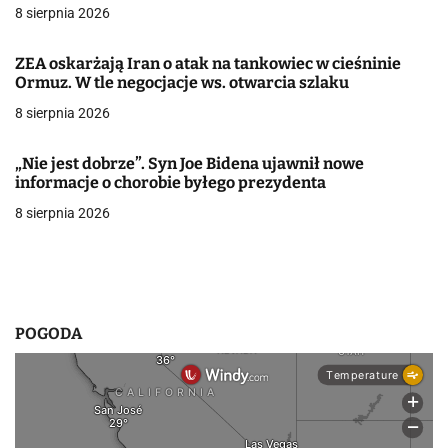
8 sierpnia 2026
a
w
ZEA oskarżają Iran o atak na tankowiec w cieśninie
Ormuz. W tle negocjacje ws. otwarcia szlaku
p
8 sierpnia 2026
i
„Nie jest dobrze”. Syn Joe Bidena ujawnił nowe
s
informacje o chorobie byłego prezydenta
u
8 sierpnia 2026
POGODA