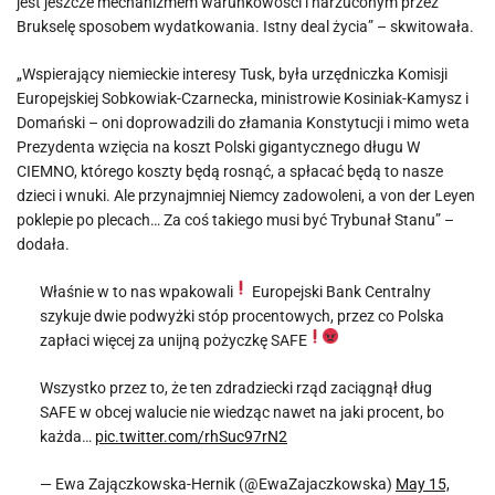
jest jeszcze mechanizmem warunkowości i narzuconym przez
Brukselę sposobem wydatkowania. Istny deal życia” – skwitowała.
„Wspierający niemieckie interesy Tusk, była urzędniczka Komisji
Europejskiej Sobkowiak-Czarnecka, ministrowie Kosiniak-Kamysz i
Domański – oni doprowadzili do złamania Konstytucji i mimo weta
Prezydenta wzięcia na koszt Polski gigantycznego długu W
CIEMNO, którego koszty będą rosnąć, a spłacać będą to nasze
dzieci i wnuki. Ale przynajmniej Niemcy zadowoleni, a von der Leyen
poklepie po plecach… Za coś takiego musi być Trybunał Stanu” –
dodała.
Właśnie w to nas wpakowali
Europejski Bank Centralny
szykuje dwie podwyżki stóp procentowych, przez co Polska
zapłaci więcej za unijną pożyczkę SAFE
Wszystko przez to, że ten zdradziecki rząd zaciągnął dług
SAFE w obcej walucie nie wiedząc nawet na jaki procent, bo
każda…
pic.twitter.com/rhSuc97rN2
— Ewa Zajączkowska-Hernik (@EwaZajaczkowska)
May 15,