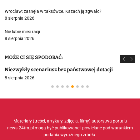
Wrocław: zasnęła w taksówce. Kazach ją zgwałcił
8 sierpnia 2026
Nie lubię mieć racji
8 sierpnia 2026
MOŻE CI SIĘ SPODOBAĆ:
Niezwykły scenariusz bez państwowej dotacji
8 sierpnia 2026
Materiały (treści, artykuły, zdjęcia, filmy) autorstwa portalu
news.24tm.pl mogą być publikowane i powielane pod warunkiem
podania wyraźnego źródła.