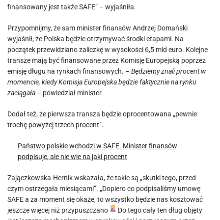
finansowany jest także SAFE” – wyjaśniła.
Przypomnijmy, że sam minister finansów Andrzej Domański
wyjaśnił, że Polska będzie otrzymywać środki etapami. Na
początek przewidziano zaliczkę w wysokości 6,5 mld euro. Kolejne
transze mają być finansowane przez Komisję Europejską poprzez
emisję długu na rynkach finansowych.
– Będziemy znali procent w
momencie, kiedy Komisja Europejska będzie faktycznie na rynku
zaciągała –
powiedział minister.
Dodał też, że pierwsza transza będzie oprocentowana „pewnie
trochę powyżej trzech procent”.
Państwo polskie wchodzi w SAFE. Minister finansów
podpisuje, ale nie wie na jaki procent
Zajączkowska-Hernik wskazała, że takie są „skutki tego, przed
czym ostrzegała miesiącami”. „Dopiero co podpisaliśmy umowę
SAFE a za moment się okaże, to wszystko będzie nas kosztować
jeszcze więcej niż przypuszczano
Do tego cały ten dług objęty