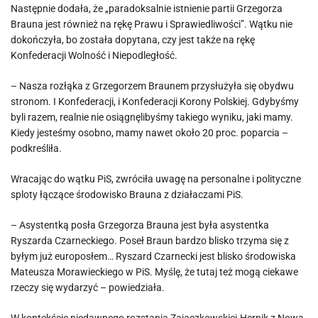
Następnie dodała, że „paradoksalnie istnienie partii Grzegorza
Brauna jest również na rękę Prawu i Sprawiedliwości”. Wątku nie
dokończyła, bo została dopytana, czy jest także na rękę
Konfederacji Wolność i Niepodległość.
– Nasza rozłąka z Grzegorzem Braunem przysłużyła się obydwu
stronom. I Konfederacji, i Konfederacji Korony Polskiej. Gdybyśmy
byli razem, realnie nie osiągnęlibyśmy takiego wyniku, jaki mamy.
Kiedy jesteśmy osobno, mamy nawet około 20 proc. poparcia –
podkreśliła.
Wracając do wątku PiS, zwróciła uwagę na personalne i polityczne
sploty łączące środowisko Brauna z działaczami PiS.
– Asystentką posła Grzegorza Brauna jest była asystentka
Ryszarda Czarneckiego. Poseł Braun bardzo blisko trzyma się z
byłym już europosłem… Ryszard Czarnecki jest blisko środowiska
Mateusza Morawieckiego w PiS. Myślę, że tutaj też mogą ciekawe
rzeczy się wydarzyć – powiedziała.