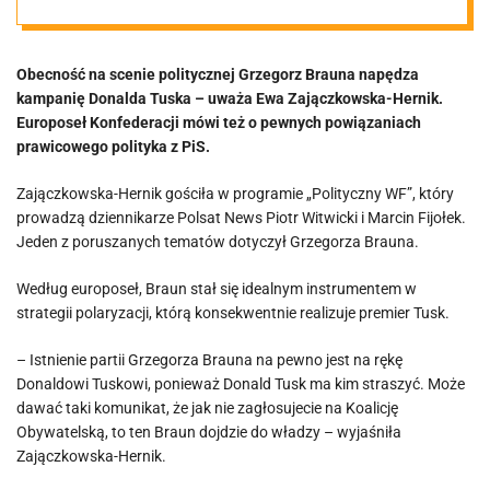
Ma kim
Obecność na scenie politycznej Grzegorz Brauna napędza
straszyć”
kampanię Donalda Tuska – uważa Ewa Zajączkowska-Hernik.
Europoseł Konfederacji mówi też o pewnych powiązaniach
prawicowego polityka z PiS.
Zajączkowska-Hernik gościła w programie „Polityczny WF”, który
prowadzą dziennikarze Polsat News Piotr Witwicki i Marcin Fijołek.
Jeden z poruszanych tematów dotyczył Grzegorza Brauna.
Według europoseł, Braun stał się idealnym instrumentem w
strategii polaryzacji, którą konsekwentnie realizuje premier Tusk.
– Istnienie partii Grzegorza Brauna na pewno jest na rękę
Donaldowi Tuskowi, ponieważ Donald Tusk ma kim straszyć. Może
dawać taki komunikat, że jak nie zagłosujecie na Koalicję
Obywatelską, to ten Braun dojdzie do władzy – wyjaśniła
Zajączkowska-Hernik.