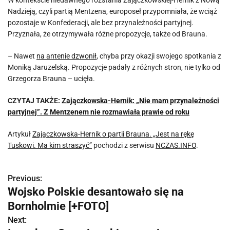
W kontekście niedawnego rozstania Zajączkowskiej-Hernik z Nową
Nadzieją, czyli partią Mentzena, europoseł przypomniała, że wciąż
pozostaje w Konfederacji, ale bez przynależności partyjnej.
Przyznała, że otrzymywała różne propozycje, także od Brauna.
– Nawet
na antenie dzwonił
, chyba przy okazji swojego spotkania z
Moniką Jaruzelską. Propozycje padały z różnych stron, nie tylko od
Grzegorza Brauna – ucięła.
CZYTAJ TAKŻE:
Zajączkowska-Hernik: „Nie mam przynależności
partyjnej”. Z Mentzenem nie rozmawiała prawie od roku
Artykuł
Zajączkowska-Hernik o partii Brauna. „Jest na rękę
Tuskowi. Ma kim straszyć”
pochodzi z serwisu
NCZAS.INFO
.
Previous:
N
Wojsko Polskie desantowało się na
a
Bornholmie [+FOTO]
w
Next: