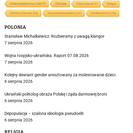
Dobrewiadomosci.net.pl
Zdrowie
Prisonplanet.pl
Religia
Sekrety-Zdrowia.org
Gazetawarszawska.com
Stolikwolnosci.org
POLONIA
Stanisław Michalkiewicz: Rozbieramy z uwagą klangor
7 sierpnia 2026
Wojna rosyjsko-ukraińska. Raport 07.08.2026
7 sierpnia 2026
Kolejny dewiant gender aresztowany za molestowanie dzieci
6 sierpnia 2026
Ukraiński politolog obraża Polskę i żąda darmowej broni
6 sierpnia 2026
Depopulacja – szalona ideologia pseudoelit
6 sierpnia 2026
RELIGIA