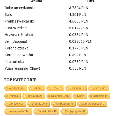
Waluta
Kurs
Dolar amerykański
3.7324 PLN
Euro
4.301 PLN
Frank szwajcarski
4.6005 PLN
Funt szterling
5.0172 PLN
Hrywna (Ukraina)
0.0834 PLN
Jen (Japonia)
0.023565 PLN
Korona czeska
0.1773 PLN
Korona norweska
0.392 PLN
Lira turecka
0.0782 PLN
Yuan renminbi (Chiny)
0.553 PLN
TOP KATEGORIE
Wiadomości
Poznań
Kresy.pl
Epoznan.pl
Nczas.info
Polonia
Publicystyka
Dziennik.com
Rosja
Dlapolski.pl
Goniec.net
Globalizacja
TenPoznan.pl
Magnapolonia.org
Wolnemedia.net
Mysl-Polska.pl
Twojapogoda.pl