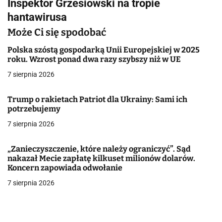
Inspektor Grzesiowski na tropie
i
hantawirusa
g
Może Ci się spodobać
a
Polska szóstą gospodarką Unii Europejskiej w 2025
roku. Wzrost ponad dwa razy szybszy niż w UE
c
7 sierpnia 2026
j
Trump o rakietach Patriot dla Ukrainy: Sami ich
a
potrzebujemy
w
7 sierpnia 2026
p
„Zanieczyszczenie, które należy ograniczyć”. Sąd
i
nakazał Mecie zapłatę kilkuset milionów dolarów.
Koncern zapowiada odwołanie
s
7 sierpnia 2026
u