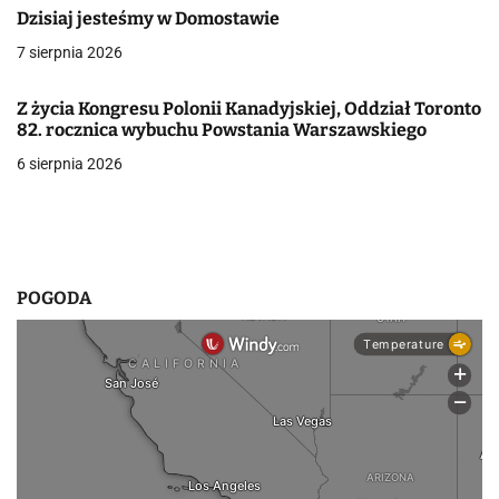
a
Dzisiaj jesteśmy w Domostawie
7 sierpnia 2026
w
p
Z życia Kongresu Polonii Kanadyjskiej, Oddział Toronto
82. rocznica wybuchu Powstania Warszawskiego
i
6 sierpnia 2026
s
u
POGODA