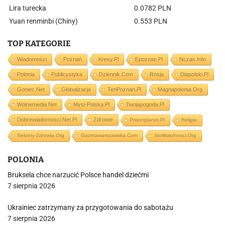
Lira turecka
0.0782 PLN
Yuan renminbi (Chiny)
0.553 PLN
TOP KATEGORIE
Wiadomości
Poznań
Kresy.pl
Epoznan.pl
Nczas.info
Polonia
Publicystyka
Dziennik.com
Rosja
Dlapolski.pl
Goniec.net
Globalizacja
TenPoznan.pl
Magnapolonia.org
Wolnemedia.net
Mysl-Polska.pl
Twojapogoda.pl
Dobrewiadomosci.net.pl
Zdrowie
Prisonplanet.pl
Religia
Sekrety-Zdrowia.org
Gazetawarszawska.com
Stolikwolnosci.org
POLONIA
Bruksela chce narzucić Polsce handel dziećmi
7 sierpnia 2026
Ukrainiec zatrzymany za przygotowania do sabotażu
7 sierpnia 2026