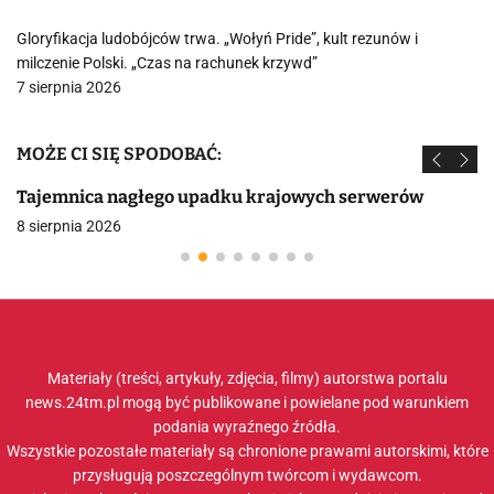
Gloryfikacja ludobójców trwa. „Wołyń Pride”, kult rezunów i
milczenie Polski. „Czas na rachunek krzywd”
7 sierpnia 2026
MOŻE CI SIĘ SPODOBAĆ:
Tajemnica nagłego upadku krajowych serwerów
8 sierpnia 2026
Materiały (treści, artykuły, zdjęcia, filmy) autorstwa portalu
news.24tm.pl mogą być publikowane i powielane pod warunkiem
podania wyraźnego źródła.
Wszystkie pozostałe materiały są chronione prawami autorskimi, które
przysługują poszczególnym twórcom i wydawcom.