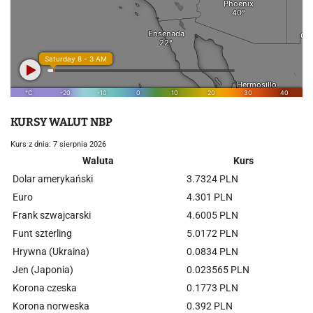
KURSY WALUT NBP
Kurs z dnia: 7 sierpnia 2026
Waluta
Kurs
Dolar amerykański
3.7324 PLN
Euro
4.301 PLN
Frank szwajcarski
4.6005 PLN
Funt szterling
5.0172 PLN
Hrywna (Ukraina)
0.0834 PLN
Jen (Japonia)
0.023565 PLN
Korona czeska
0.1773 PLN
Korona norweska
0.392 PLN