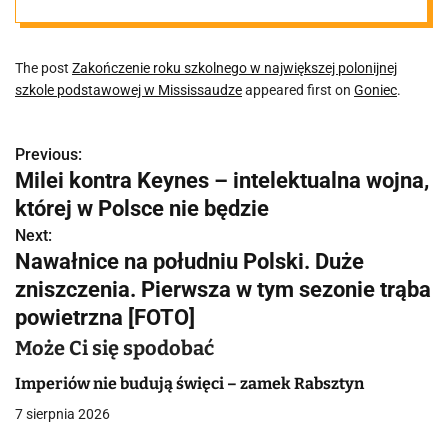
szkole
The post
Zakończenie roku szkolnego w największej polonijnej
podstawowej w
szkole podstawowej w Mississaudze
appeared first on
Goniec
.
Mississaudze
Previous:
N
Milei kontra Keynes – intelektualna wojna,
a
której w Polsce nie będzie
w
Next:
Nawałnice na południu Polski. Duże
i
zniszczenia. Pierwsza w tym sezonie trąba
g
powietrzna [FOTO]
a
Może Ci się spodobać
c
Imperiów nie budują święci – zamek Rabsztyn
7 sierpnia 2026
j