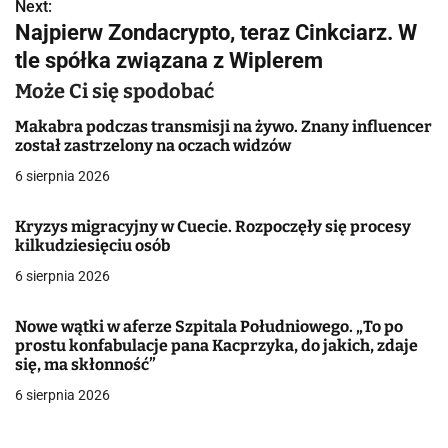
w
Next:
Najpierw Zondacrypto, teraz Cinkciarz. W
i
tle spółka związana z Wiplerem
g
Może Ci się spodobać
a
Makabra podczas transmisji na żywo. Znany influencer
został zastrzelony na oczach widzów
c
6 sierpnia 2026
j
Kryzys migracyjny w Cuecie. Rozpoczęły się procesy
a
kilkudziesięciu osób
w
6 sierpnia 2026
p
Nowe wątki w aferze Szpitala Południowego. „To po
i
prostu konfabulacje pana Kacprzyka, do jakich, zdaje
się, ma skłonność”
s
6 sierpnia 2026
u