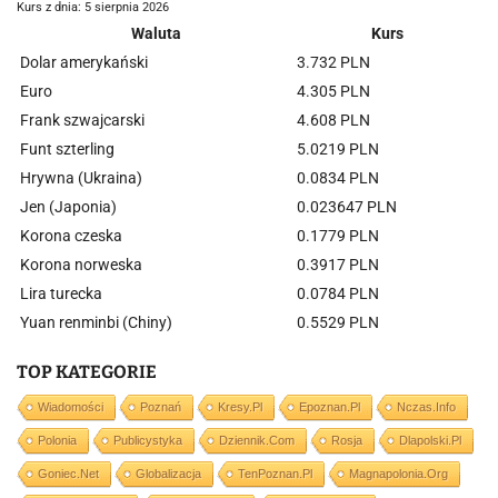
Kurs z dnia: 5 sierpnia 2026
Waluta
Kurs
Dolar amerykański
3.732 PLN
Euro
4.305 PLN
Frank szwajcarski
4.608 PLN
Funt szterling
5.0219 PLN
Hrywna (Ukraina)
0.0834 PLN
Jen (Japonia)
0.023647 PLN
Korona czeska
0.1779 PLN
Korona norweska
0.3917 PLN
Lira turecka
0.0784 PLN
Yuan renminbi (Chiny)
0.5529 PLN
TOP KATEGORIE
Wiadomości
Poznań
Kresy.pl
Epoznan.pl
Nczas.info
Polonia
Publicystyka
Dziennik.com
Rosja
Dlapolski.pl
Goniec.net
Globalizacja
TenPoznan.pl
Magnapolonia.org