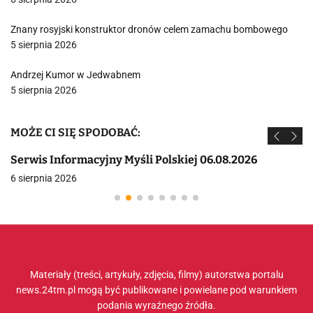
Znany rosyjski konstruktor dronów celem zamachu bombowego
5 sierpnia 2026
Andrzej Kumor w Jedwabnem
5 sierpnia 2026
MOŻE CI SIĘ SPODOBAĆ:
Serwis Informacyjny Myśli Polskiej 06.08.2026
6 sierpnia 2026
Materiały (treści, artykuły, zdjęcia, filmy) autorstwa portalu
news.24tm.pl mogą być publikowane i powielane pod warunkiem
podania wyraźnego źródła.