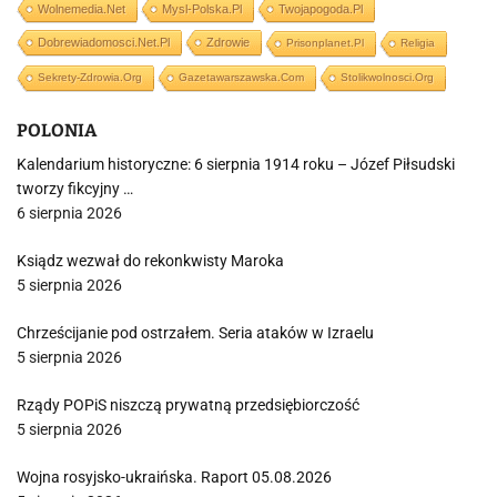
Wolnemedia.net
Mysl-Polska.pl
Twojapogoda.pl
Dobrewiadomosci.net.pl
Zdrowie
Prisonplanet.pl
Religia
Sekrety-Zdrowia.org
Gazetawarszawska.com
Stolikwolnosci.org
POLONIA
Kalendarium historyczne: 6 sierpnia 1914 roku – Józef Piłsudski
tworzy fikcyjny …
6 sierpnia 2026
Ksiądz wezwał do rekonkwisty Maroka
5 sierpnia 2026
Chrześcijanie pod ostrzałem. Seria ataków w Izraelu
5 sierpnia 2026
Rządy POPiS niszczą prywatną przedsiębiorczość
5 sierpnia 2026
Wojna rosyjsko-ukraińska. Raport 05.08.2026