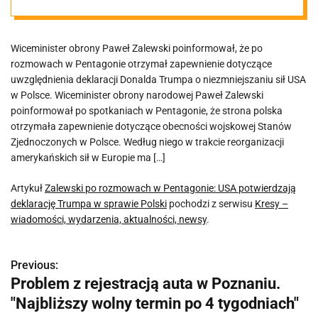
potwierdzają
Wiceminister obrony Paweł Zalewski poinformował, że po
deklarację
rozmowach w Pentagonie otrzymał zapewnienie dotyczące
uwzględnienia deklaracji Donalda Trumpa o niezmniejszaniu sił USA
Trumpa w
w Polsce. Wiceminister obrony narodowej Paweł Zalewski
poinformował po spotkaniach w Pentagonie, że strona polska
otrzymała zapewnienie dotyczące obecności wojskowej Stanów
sprawie Polski
Zjednoczonych w Polsce. Według niego w trakcie reorganizacji
amerykańskich sił w Europie ma […]
Artykuł
Zalewski po rozmowach w Pentagonie: USA potwierdzają
deklarację Trumpa w sprawie Polski
pochodzi z serwisu
Kresy –
wiadomości, wydarzenia, aktualności, newsy
.
Previous:
N
Problem z rejestracją auta w Poznaniu.
a
"Najbliższy wolny termin po 4 tygodniach"