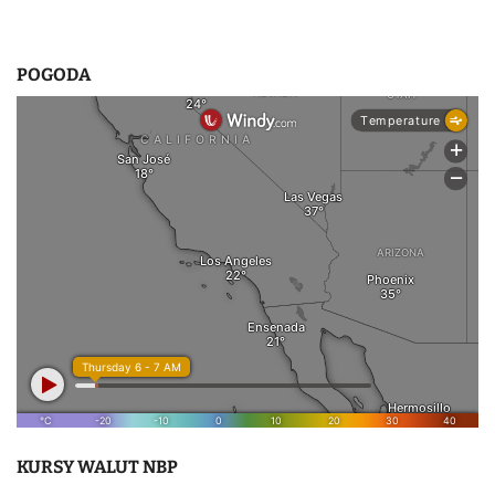
POGODA
KURSY WALUT NBP