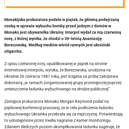
podejrzaną
Monakijska prokuratura podała w piątek, że główną podejrzaną
Ukrainka
osobą w sprawie wybuchu bomby przed jednym z domów w
Monako jest obywatelka Ukrainy. Interpol wydał za nią czerwoną
notę, z której wynika, że chodzi o 39-letnią Anastasiję
Berezowską. Według mediów wśród rannych jest ukraiński
oligarcha.
Z opisu czerwonej noty, opublikowanej w piątek na stronie
internetowej Interpolu, wynika, że Berezowska, urodzona na
Ukrainie 26 czerwca 1987 roku, jest ścigana za próbę zabójstwa
dokonaną „w ramach zorganizowanej grupy przestępczej poprzez
umieszczenie ładunku wybuchowego na drodze publicznej”.
Zastępca prokuratora Monako Morgan Raymond podał na
piątkowej konferencji prasowej, że w celu podłożenia ładunku
wybuchowego Ukrainka przebrała się za mężczyznę. Potwierdzają
to udostępnione przez media nagrania z kamer monitoringu.
Zdaniem śledczych poziom skomplikowania ładunku sugeruje, że