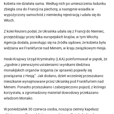
kobieta nie działała sama. Według nich po umieszczeniu ładunku
zbiegła ona do Francji na piechotę, a następnie wsiadła w
wypożyczony samochód z niemiecką rejestracją i udała się do
Włoch.
Z kolei Reuters podał, że Ukrainka udała się z Francji do Niemiec,
przejeżdżając przez kilka europejskich krajów, w tym Włochy.
Agencja dodała, powołując się na źródła sądowe, że kobieta była
widziana we Frankfurcie nad Menem, w kraju związkowym Hesja.
Heski Krajowy Urząd Kryminalny (LKA) poinformował w piątek, że
„zgodnie z pierwszymi ustaleniami i wynikami śledztwa
monakijskich organów ścigania (w sprawie) pojawiły się
powiązania z Hesją”. Jak dodano, dzień wcześniej przeszukano
mieszkanie wynajmowane przez Ukrainkę pod Frankfurtem nad
Menem. Ponadto przeszukano i zabezpieczono pojazd, z którego
korzystała, a zgromadzony materiał dowodowy przekazano
władzom Monako.
W poniedziałek 30 czerwca osoba, nosząca ciemny kapelusz