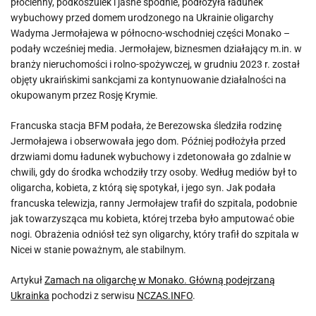
płócienny, podkoszulek i jasne spodnie, podłożyła ładunek
wybuchowy przed domem urodzonego na Ukrainie oligarchy
Wadyma Jermołajewa w północno-wschodniej części Monako –
podały wcześniej media. Jermołajew, biznesmen działający m.in. w
branży nieruchomości i rolno-spożywczej, w grudniu 2023 r. został
objęty ukraińskimi sankcjami za kontynuowanie działalności na
okupowanym przez Rosję Krymie.
Francuska stacja BFM podała, że Berezowska śledziła rodzinę
Jermołajewa i obserwowała jego dom. Później podłożyła przed
drzwiami domu ładunek wybuchowy i zdetonowała go zdalnie w
chwili, gdy do środka wchodziły trzy osoby. Według mediów był to
oligarcha, kobieta, z którą się spotykał, i jego syn. Jak podała
francuska telewizja, ranny Jermołajew trafił do szpitala, podobnie
jak towarzysząca mu kobieta, której trzeba było amputować obie
nogi. Obrażenia odniósł też syn oligarchy, który trafił do szpitala w
Nicei w stanie poważnym, ale stabilnym.
Artykuł
Zamach na oligarchę w Monako. Główną podejrzaną
Ukrainka
pochodzi z serwisu
NCZAS.INFO
.