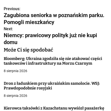
Previous:
N
Zagubiona seniorka w poznańskim parku.
a
Pomogli mieszkańcy
w
Next:
Niemcy: prawicowy polityk już nie kupi
i
domu
g
Może Ci się spodobać
a
Bloomberg: Ukraina zgodziła się nie atakować części
tankowców i infrastruktury na Morzu Czarnym
c
8 sierpnia 2026
j
Dron z ładunkiem przy ukraińskim samolocie. WSJ:
a
Prawdopodobnie rosyjski
w
8 sierpnia 2026
p
Kierowca taksówki z Kazachstanu wywiózł pasażerkę