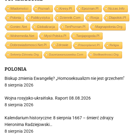
Wiadomości
Poznań
Kresy.pl
Epoznan.pl
Nczas.info
Polonia
Publicystyka
Dziennik.com
Rosja
Dlapolski.pl
Goniec.net
Globalizacja
TenPoznan.pl
Magnapolonia.org
Wolnemedia.net
Mysl-Polska.pl
Twojapogoda.pl
Dobrewiadomosci.net.pl
Zdrowie
Prisonplanet.pl
Religia
Sekrety-Zdrowia.org
Gazetawarszawska.com
Stolikwolnosci.org
POLONIA
Biskup zmienia Ewangelię? „Homoseksualizm nie jest grzechem”
8 sierpnia 2026
Wojna rosyjsko-ukraińska. Raport 08.08.2026
8 sierpnia 2026
Kalendarium historyczne: 8 sierpnia 1667 – śmierć zdrajcy
Hieronima Radziejowski…
8 sierpnia 2026