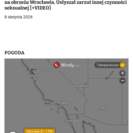
i
na obrzeża Wrocławia. Usłyszał zarzut innej czynności
seksualnej [+VIDEO]
s
8 sierpnia 2026
u
POGODA