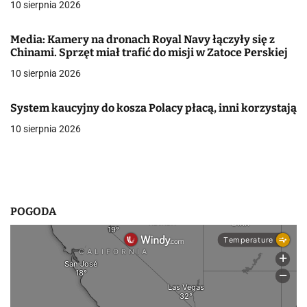
j
10 sierpnia 2026
a
Media: Kamery na dronach Royal Navy łączyły się z
w
Chinami. Sprzęt miał trafić do misji w Zatoce Perskiej
10 sierpnia 2026
p
i
System kaucyjny do kosza Polacy płacą, inni korzystają
s
10 sierpnia 2026
u
POGODA