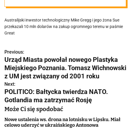
rezerwat będzie
Australijski inwestor technologiczny Mike Gregg i jego żona Sue
miał
przekazali 10 mln dolarów na zakup ogromnego terenu w paśmie
Great
powierzchnię 7
Previous:
N
tys. hektarów
Urząd Miasta powołał nowego Plastyka
a
Miejskiego Poznania. Tomasz Wichnowski
w
z UM jest związany od 2001 roku
Next:
i
POLITICO: Bałtycka twierdza NATO.
g
Gotlandia ma zatrzymać Rosję
a
Może Ci się spodobać
c
Nowe ustalenia ws. drona na lotnisku w Lipsku. Miał
celowo uderzyć w ukraińskiego Antonowa