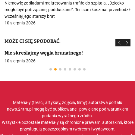
Niemowlę ze śladami maltretowania trafiło do szpitala. „Dziecko
mogło być potrząsane, podduszane”. Ten sam koszmar przechodził
wcześniej jego starszy brat
10 sierpnia 2026
MOŻE CI SIĘ SPODOBAĆ:
Nie skreślajmy węgla brunatnego!
10 sierpnia 2026
Materiały (treści, artykuły, zdjęcia, filmy) autorstwa portalu
news.24tm.pl mogą być publikowane i powielane pod warunkiem
podania wyraźnego źródła.
Wszystkie pozostałe materiały są chronione prawami autorskimi, które
przysługują poszczególnym twórcom i wydawcom.