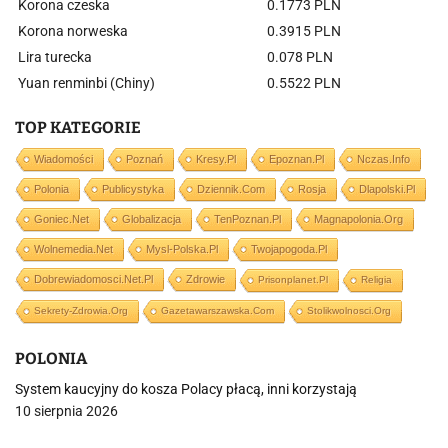
Korona czeska
0.1773 PLN
Korona norweska
0.3915 PLN
Lira turecka
0.078 PLN
Yuan renminbi (Chiny)
0.5522 PLN
TOP KATEGORIE
Wiadomości
Poznań
Kresy.pl
Epoznan.pl
Nczas.info
Polonia
Publicystyka
Dziennik.com
Rosja
Dlapolski.pl
Goniec.net
Globalizacja
TenPoznan.pl
Magnapolonia.org
Wolnemedia.net
Mysl-Polska.pl
Twojapogoda.pl
Dobrewiadomosci.net.pl
Zdrowie
Prisonplanet.pl
Religia
Sekrety-Zdrowia.org
Gazetawarszawska.com
Stolikwolnosci.org
POLONIA
System kaucyjny do kosza Polacy płacą, inni korzystają
10 sierpnia 2026