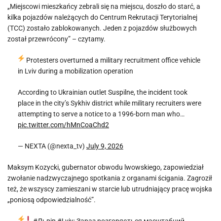
„Miejscowi mieszkańcy zebrali się na miejscu, doszło do starć, a
kilka pojazdów należących do Centrum Rekrutacji Terytorialnej
(TCC) zostało zablokowanych. Jeden z pojazdów służbowych
został przewrócony” – czytamy.
Protesters overturned a military recruitment office vehicle
in Lviv during a mobilization operation
According to Ukrainian outlet Suspilne, the incident took
place in the city’s Sykhiv district while military recruiters were
attempting to serve a notice to a 1996-born man who…
pic.twitter.com/hMnCoaChd2
— NEXTA (@nexta_tv)
July 9, 2026
Maksym Kozycki, gubernator obwodu lwowskiego, zapowiedział
zwołanie nadzwyczajnego spotkania z organami ścigania. Zagroził
też, że wszyscy zamieszani w starcie lub utrudniający pracę wojska
„poniosą odpowiedzialność”.