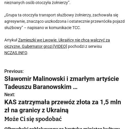
nieznanych osób otoczyła żołnierzy”.
„Grupa ta otoczyła transport służbowy żołnierzy, zachowała się
agresywnie, znacząco uszkodzona i ostatecznie przewróciła pojazd
służbowy” – napisano w komunikacie TCC.
Artykuł
Zamieszki we Lwowie. Ukraińcy nie chcą walczyć za
ojczyznę. Gubernator grozi [VIDEO]
pochodzi z serwisu
NCZAS.INFO
.
Previous:
N
Sławomir Malinowski i zmarłym artyście
a
Tadeuszu Baranowskim …
w
Next:
KAS zatrzymała przewóz złota za 1,5 mln
i
zł na granicy z Ukrainą
g
Może Ci się spodobać
a