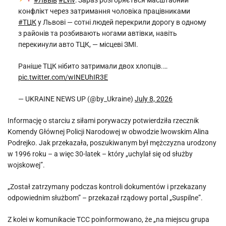
#Львів
#Lviv
: Зараз розгоряється масштабний
конфлікт через затримання чоловіка працівниками
#ТЦК
у Львові — сотні людей перекрили дорогу в одному
з районів та розбивають ногами автівки, навіть
перекинули авто ТЦК, — місцеві ЗМІ.
Раніше ТЦК нібито затримали двох хлопців.…
pic.twitter.com/wINEUhIR3E
— UKRAINE NEWS UP (@by_Ukraine)
July 8, 2026
Informację o starciu z siłami porywaczy potwierdziła rzecznik
Komendy Głównej Policji Narodowej w obwodzie lwowskim Alina
Podrejko. Jak przekazała, poszukiwanym był mężczyzna urodzony
w 1996 roku – a więc 30-latek – który „uchylał się od służby
wojskowej”.
„Został zatrzymany podczas kontroli dokumentów i przekazany
odpowiednim służbom” – przekazał rządowy portal „Suspilne”.
Z kolei w komunikacie TCC poinformowano, że „na miejscu grupa