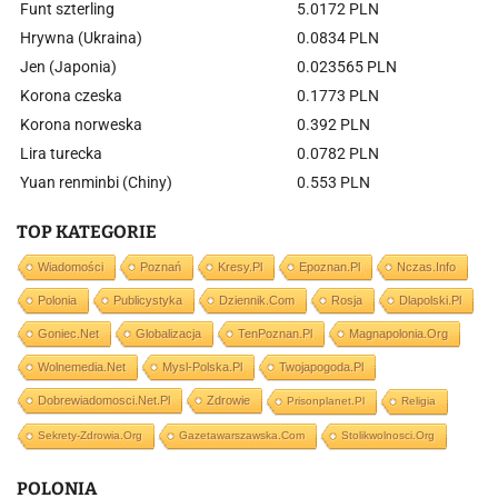
Funt szterling
5.0172 PLN
Hrywna (Ukraina)
0.0834 PLN
Jen (Japonia)
0.023565 PLN
Korona czeska
0.1773 PLN
Korona norweska
0.392 PLN
Lira turecka
0.0782 PLN
Yuan renminbi (Chiny)
0.553 PLN
TOP KATEGORIE
Wiadomości
Poznań
Kresy.pl
Epoznan.pl
Nczas.info
Polonia
Publicystyka
Dziennik.com
Rosja
Dlapolski.pl
Goniec.net
Globalizacja
TenPoznan.pl
Magnapolonia.org
Wolnemedia.net
Mysl-Polska.pl
Twojapogoda.pl
Dobrewiadomosci.net.pl
Zdrowie
Prisonplanet.pl
Religia
Sekrety-Zdrowia.org
Gazetawarszawska.com
Stolikwolnosci.org
POLONIA