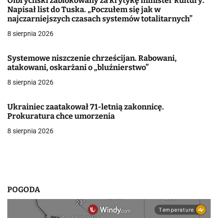
Olbrychski zablokowany za krytykę minister kultury.
Napisał list do Tuska. „Poczułem się jak w
c
najczarniejszych czasach systemów totalitarnych”
j
8 sierpnia 2026
a
Systemowe niszczenie chrześcijan. Rabowani,
atakowani, oskarżani o „bluźnierstwo”
w
8 sierpnia 2026
p
i
Ukrainiec zaatakował 71-letnią zakonnicę.
Prokuratura chce umorzenia
s
8 sierpnia 2026
u
POGODA