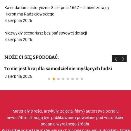
Kalendarium historyczne: 8 sierpnia 1667 – śmierć zdrajcy
Hieronima Radziejowskiego
8 sierpnia 2026
Niezwykły scenariusz bez państwowej dotacji
8 sierpnia 2026
MOŻE CI SIĘ SPODOBAĆ:
To nie jest kraj dla samodzielnie myślących ludzi
8 sierpnia 2026
Materiały (treści, artykuły, zdjęcia, filmy) autorstwa portalu
news.24tm.pl mogą być publikowane i powielane pod warunkiem
podania wyraźnego źródła.
Wszystkie pozostałe materiały są chronione prawami autorskimi, które