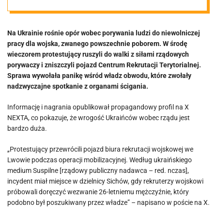
ojczyznę.
Na Ukrainie rośnie opór wobec porywania ludzi do niewolniczej
Gubernator
pracy dla wojska, zwanego powszechnie poborem. W środę
wieczorem protestujący ruszyli do walki z siłami rządowych
grozi [VIDEO]
porywaczy i zniszczyli pojazd Centrum Rekrutacji Terytorialnej.
Sprawa wywołała panikę wśród władz obwodu, które zwołały
nadzwyczajne spotkanie z organami ścigania.
Informację i nagrania opublikował propagandowy profil na X
NEXTA, co pokazuje, że wrogość Ukraińców wobec rządu jest
bardzo duża.
„Protestujący przewrócili pojazd biura rekrutacji wojskowej we
Lwowie podczas operacji mobilizacyjnej. Według ukraińskiego
medium Suspilne [rządowy publiczny nadawca – red. nczas],
incydent miał miejsce w dzielnicy Sichów, gdy rekruterzy wojskowi
próbowali doręczyć wezwanie 26-letniemu mężczyźnie, który
podobno był poszukiwany przez władze” – napisano w poście na X.