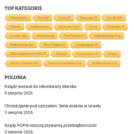
TOP KATEGORIE
Wiadomości
Poznań
Kresy.pl
Epoznan.pl
Nczas.info
Polonia
Publicystyka
Dziennik.com
Rosja
Dlapolski.pl
Goniec.net
Globalizacja
TenPoznan.pl
Magnapolonia.org
Wolnemedia.net
Mysl-Polska.pl
Twojapogoda.pl
Dobrewiadomosci.net.pl
Zdrowie
Prisonplanet.pl
Religia
Sekrety-Zdrowia.org
Gazetawarszawska.com
Stolikwolnosci.org
POLONIA
Ksiądz wezwał do rekonkwisty Maroka
5 sierpnia 2026
Chrześcijanie pod ostrzałem. Seria ataków w Izraelu
5 sierpnia 2026
Rządy POPiS niszczą prywatną przedsiębiorczość
5 sierpnia 2026