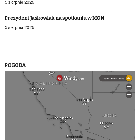
5 sierpnia 2026
w
Prezydent Jaśkowiak na spotkaniu w MON
p
5 sierpnia 2026
i
s
u
POGODA