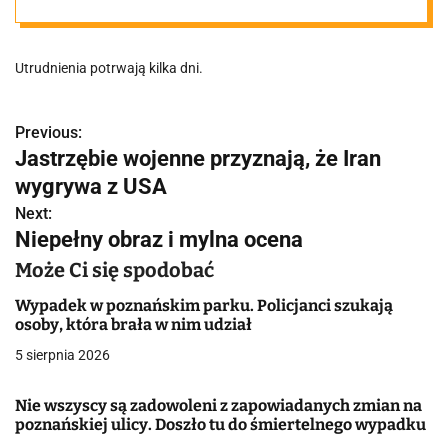
odebrać kartę
Utrudnienia potrwają kilka dni.
PEKA?
Previous:
N
Jastrzębie wojenne przyznają, że Iran
a
wygrywa z USA
w
Next:
Niepełny obraz i mylna ocena
i
Może Ci się spodobać
g
Wypadek w poznańskim parku. Policjanci szukają
a
osoby, która brała w nim udział
5 sierpnia 2026
c
j
Nie wszyscy są zadowoleni z zapowiadanych zmian na
poznańskiej ulicy. Doszło tu do śmiertelnego wypadku
a