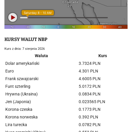
KURSY WALUT NBP
Kurs z dnia: 7 sierpnia 2026
Waluta
Kurs
Dolar amerykański
3.7324 PLN
Euro
4.301 PLN
Frank szwajcarski
4.6005 PLN
Funt szterling
5.0172 PLN
Hrywna (Ukraina)
0.0834 PLN
Jen (Japonia)
0.023565 PLN
Korona czeska
0.1773 PLN
Korona norweska
0.392 PLN
Lira turecka
0.0782 PLN