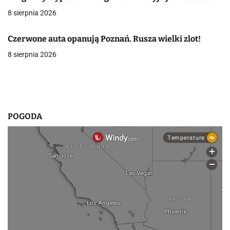
8 sierpnia 2026
w
p
Czerwone auta opanują Poznań. Rusza wielki zlot!
i
8 sierpnia 2026
s
u
POGODA