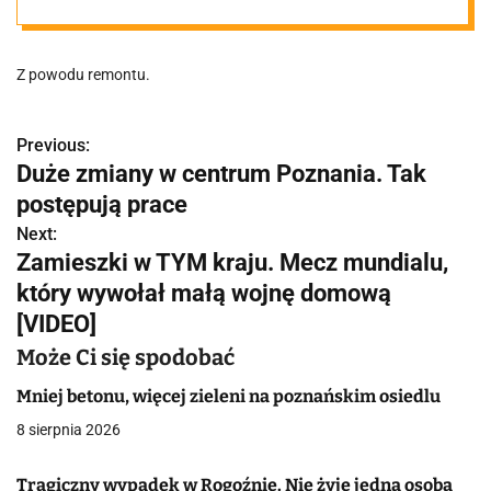
Z powodu remontu.
Previous:
N
Duże zmiany w centrum Poznania. Tak
a
postępują prace
w
Next:
Zamieszki w TYM kraju. Mecz mundialu,
i
który wywołał małą wojnę domową
g
[VIDEO]
a
Może Ci się spodobać
c
Mniej betonu, więcej zieleni na poznańskim osiedlu
8 sierpnia 2026
j
a
Tragiczny wypadek w Rogoźnie. Nie żyje jedna osoba