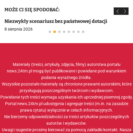
MOŻE CI SIĘ SPODOBAĆ:
Niezwykły scenariusz bez państwowej dotacji
8 sierpnia 2026
Materiały (treści, artykuły, zdjęcia, filmy) autorstwa portalu
news.24tm.pl mogą być publikowane i powielane pod warunkiem
podania wyraźnego źródła.
Wszystkie pozostałe materiały są chronione prawami autorskimi, które
przysługują poszczególnym twórcom i wydawcom.
Powielanie tych treści wymaga uzyskania ich uprzedniej pisemnej zgody.
Portal news.24tm.pl udostępnia i agreguje treści (m.in. na zasadzie
prawa cytatu) wyłącznie w celach informacyjnych.
Nie bierzemy odpowiedzialności za treści artykułów poszczególnych
autorów i wydawców.
Uwagi i sugestie prosimy kierować za pomocą zakładki
kontakt
. Nasza