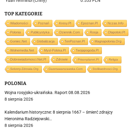
Yuan renminbi (Chiny)
0.553 PLN
TOP KATEGORIE
Wiadomości
Poznań
Kresy.pl
Epoznan.pl
Nczas.info
Polonia
Publicystyka
Dziennik.com
Rosja
Dlapolski.pl
Goniec.net
Globalizacja
TenPoznan.pl
Magnapolonia.org
Wolnemedia.net
Mysl-Polska.pl
Twojapogoda.pl
Dobrewiadomosci.net.pl
Zdrowie
Prisonplanet.pl
Religia
Sekrety-Zdrowia.org
Gazetawarszawska.com
Stolikwolnosci.org
POLONIA
Wojna rosyjsko-ukraińska. Raport 08.08.2026
8 sierpnia 2026
Kalendarium historyczne: 8 sierpnia 1667 – śmierć zdrajcy
Hieronima Radziejowski…
8 sierpnia 2026