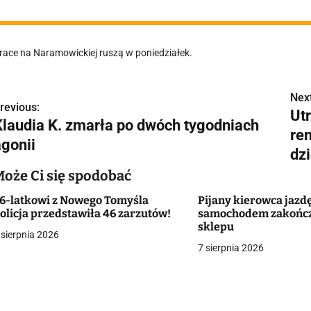
race na Naramowickiej ruszą w poniedziałek.
Next
N
revious:
Ut
Klaudia K. zmarła po dwóch tygodniach
a
re
agonii
w
dz
Może Ci się spodobać
6-latkowi z Nowego Tomyśla
Pijany kierowca jazd
g
olicja przedstawiła 46 zarzutów!
samochodem zakończy
sklepu
a
 sierpnia 2026
7 sierpnia 2026
c