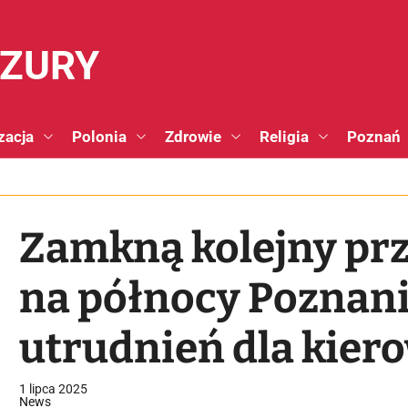
NZURY
zacja
Polonia
Zdrowie
Religia
Poznań
Zamkną kolejny prz
na północy Poznani
utrudnień dla kiero
1 lipca 2025
News