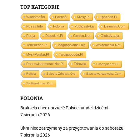
TOP KATEGORIE
Wiadomości
Poznań
Kresy.pl
Epoznan.pl
Nczas.info
Polonia
Publicystyka
Dziennik.com
i
Rosja
Dlapolski.pl
Goniec.net
Globalizacja
TenPoznan.pl
Magnapolonia.org
Wolnemedia.net
Mysl-Polska.pl
Twojapogoda.pl
Dobrewiadomosci.net.pl
Zdrowie
Prisonplanet.pl
Religia
Sekrety-Zdrowia.org
Gazetawarszawska.com
Stolikwolnosci.org
POLONIA
Bruksela chce narzucić Polsce handel dziećmi
7 sierpnia 2026
Ukrainiec zatrzymany za przygotowania do sabotażu
7 sierpnia 2026