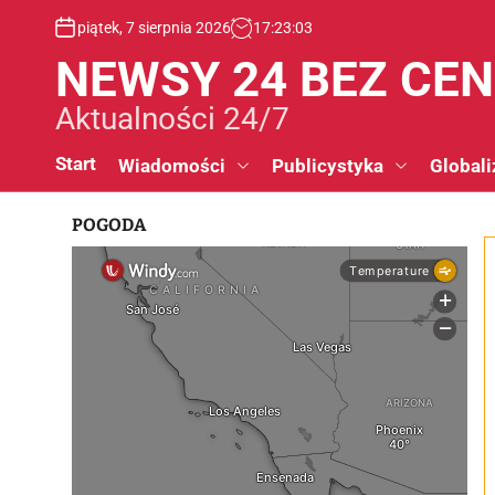
S
piątek, 7 sierpnia 2026
17
:
23
:
03
k
i
NEWSY 24 BEZ CE
p
t
Aktualności 24/7
o
c
Start
Wiadomości
Publicystyka
Globali
o
n
POGODA
t
e
n
t