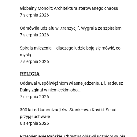
Globalny Monolit: Architektura sterowanego chaosu
7 sierpnia 2026
Odmówiła udziału w „tranzycji”. Wygrała ze szpitalem
7 sierpnia 2026
Spirala milczenia – dlaczego ludzie boją się mówić, co
myślą
7 sierpnia 2026
RELIGIA
Oddawał współwięźniom własne jedzenie. Bł. Tadeusz
Dulny zginął w niemieckim obo…
7 sierpnia 2026
300 lat od kanonizacji św. Stanisława Kostki. Senat
przyjął uchwałę
6 sierpnia 2026
Przemienienie Pańskie. Chrystus objawił uczniom swoją