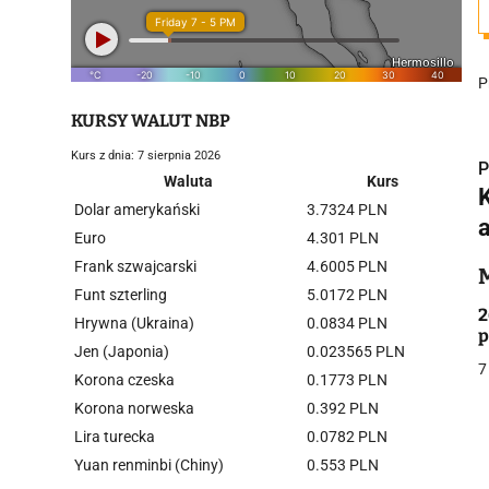
P
KURSY WALUT NBP
Kurs z dnia: 7 sierpnia 2026
P
Waluta
Kurs
Dolar amerykański
3.7324 PLN
Euro
4.301 PLN
Frank szwajcarski
4.6005 PLN
i
Funt szterling
5.0172 PLN
2
Hrywna (Ukraina)
0.0834 PLN
p
Jen (Japonia)
0.023565 PLN
7
Korona czeska
0.1773 PLN
Korona norweska
0.392 PLN
Lira turecka
0.0782 PLN
j
Yuan renminbi (Chiny)
0.553 PLN