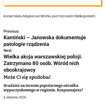
ostatnią
Koniec klubu Magnes we Wtórku pod Ostrowem Wielkopolskim.
imprezę
przyszły tłumy
Previous:
N
Kamiński – Janowska dokumentuje
a
patologie rządzenia
w
Next:
Wielka akcja warszawskiej policji.
i
Zatrzymano 80 osób. Wśród nich
g
obcokrajowcy
a
Może Ci się spodobać
c
Kradzież na terenie popularnego ośrodka
wypoczynkowego w regionie. Rozpoznajesz?
j
6 sierpnia 2026
a