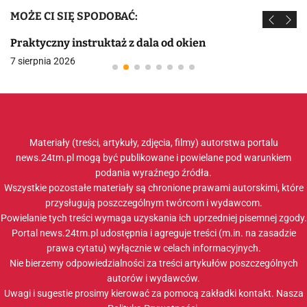
MOŻE CI SIĘ SPODOBAĆ:
Praktyczny instruktaż z dala od okien
7 sierpnia 2026
Materiały (treści, artykuły, zdjęcia, filmy) autorstwa portalu
news.24tm.pl mogą być publikowane i powielane pod warunkiem
podania wyraźnego źródła.
Wszystkie pozostałe materiały są chronione prawami autorskimi, które
przysługują poszczególnym twórcom i wydawcom.
Powielanie tych treści wymaga uzyskania ich uprzedniej pisemnej zgody.
Portal news.24tm.pl udostępnia i agreguje treści (m.in. na zasadzie
prawa cytatu) wyłącznie w celach informacyjnych.
Nie bierzemy odpowiedzialności za treści artykułów poszczególnych
autorów i wydawców.
Uwagi i sugestie prosimy kierować za pomocą zakładki
kontakt
. Nasza