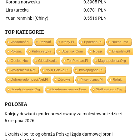
Korona norweska
0.3905 PLN
Lira turecka
0.0781 PLN
Yuan renminbi (Chiny)
0.5516 PLN
TOP KATEGORIE
Wiadomości
Poznań
Kresy.pl
Epoznan.pl
Nczas.info
Polonia
Publicystyka
Dziennik.com
Rosja
Dlapolski.pl
Goniec.net
Globalizacja
TenPoznan.pl
Magnapolonia.org
Wolnemedia.net
Mysl-Polska.pl
Twojapogoda.pl
Dobrewiadomosci.net.pl
Zdrowie
Prisonplanet.pl
Religia
Sekrety-Zdrowia.org
Gazetawarszawska.com
Stolikwolnosci.org
POLONIA
Kolejny dewiant gender aresztowany za molestowanie dzieci
6 sierpnia 2026
Ukraiński politolog obraża Polskę i żąda darmowej broni