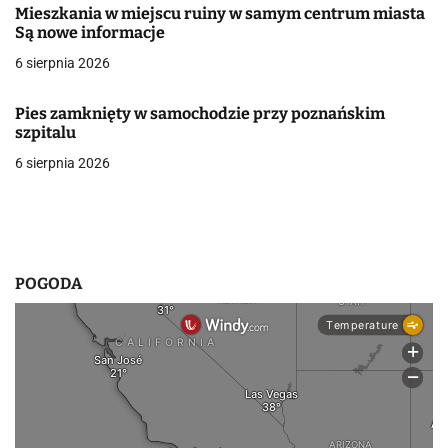
Mieszkania w miejscu ruiny w samym centrum miasta
w
Są nowe informacje
6 sierpnia 2026
p
i
Pies zamknięty w samochodzie przy poznańskim
szpitalu
s
6 sierpnia 2026
u
POGODA