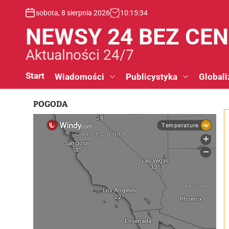
S
sobota, 8 sierpnia 2026
10
:
15
:
35
k
i
NEWSY 24 BEZ CE
p
t
Aktualności 24/7
o
c
Start
Wiadomości
Publicystyka
Globali
o
n
POGODA
t
e
n
t