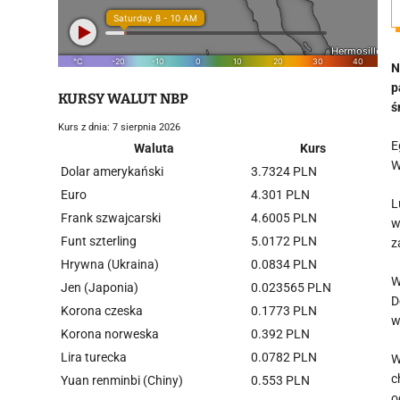
N
p
KURSY WALUT NBP
ś
Kurs z dnia: 7 sierpnia 2026
E
Waluta
Kurs
W
Dolar amerykański
3.7324 PLN
Euro
4.301 PLN
L
Frank szwajcarski
4.6005 PLN
w
Funt szterling
5.0172 PLN
z
Hrywna (Ukraina)
0.0834 PLN
W
Jen (Japonia)
0.023565 PLN
D
Korona czeska
0.1773 PLN
w
Korona norweska
0.392 PLN
Lira turecka
0.0782 PLN
W
c
Yuan renminbi (Chiny)
0.553 PLN
o