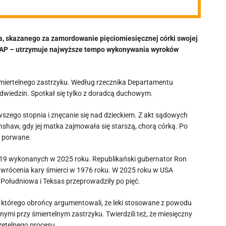
a, skazanego za zamordowanie pięciomiesięcznej córki swojej
aje AP – utrzymuje najwyższe tempo wykonywania wyroków
miertelnego zastrzyku. Według rzecznika Departamentu
odwiedzin. Spotkał się tylko z doradcą duchowym.
szego stopnia i znęcanie się nad dzieckiem. Z akt sądowych
nshaw, gdy jej matka zajmowała się starszą, chorą córką. Po
o porwane.
 19 wykonanych w 2025 roku. Republikański gubernator Ron
ywrócenia kary śmierci w 1976 roku. W 2025 roku w USA
 Południowa i Teksas przeprowadziły po pięć.
, którego obrońcy argumentowali, że leki stosowane z powodu
mi przy śmiertelnym zastrzyku. Twierdzili też, że miesięczny
zetelnego procesu.