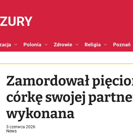
NZURY
zacja
Polonia
Zdrowie
Religia
Poznań
Zamordował pięcio
córkę swojej partne
wykonana
3 czerwca 2026
News