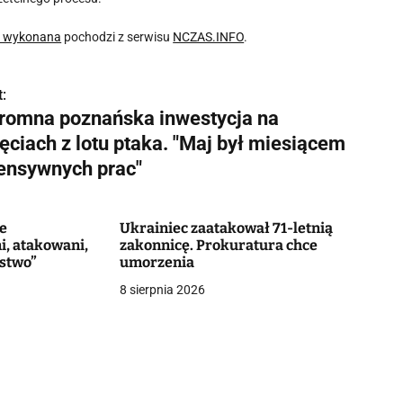
ci wykonana
pochodzi z serwisu
NCZAS.INFO
.
:
romna poznańska inwestycja na
ęciach z lotu ptaka. "Maj był miesiącem
tensywnych prac"
e
Ukrainiec zaatakował 71-letnią
i, atakowani,
zakonnicę. Prokuratura chce
rstwo”
umorzenia
8 sierpnia 2026