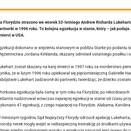
a Florydzie stracono we wtorek 53-letniego Andrew Richarda Lukehart
artnerki w 1996 roku. To kolejna egzekucja w stanie, który – jak pod
mierci w USA.
gzekucji dokonano w więzieniu stanowym w pobliżu Starke po podaniu ś
ięziennictwa Jordana Kirklanda, skazany odmówił ostatniego posiłku i 
ukehart został skazany na karę śmierci w 1997 roku za morderstwo pierw
ynika, że w lutym 1996 roku opiekował się pięciomiesięczną Gabrielle Ha
abójstwie Lukehart zadzwonił do partnerki, twierdząc, że dziecko został
torkowa egzekucja była ósmą w tym roku na Florydzie, po rekordowych
eSantis nadzorował wówczas najwięcej egzekucji w stanie od czasu prz
ykonano 47 egzekucji, z czego najwięcej na Florydzie. Alabama, Karolina
 minionym tygodniu Sąd Najwyższy Florydy odrzucił apelację Lukeharta
horoby nerek mogły wejść w niebezpieczną interakcję ze środkami używany
dstęp między podpisaniem wyroku a egzekucją naruszył jego prawo do r