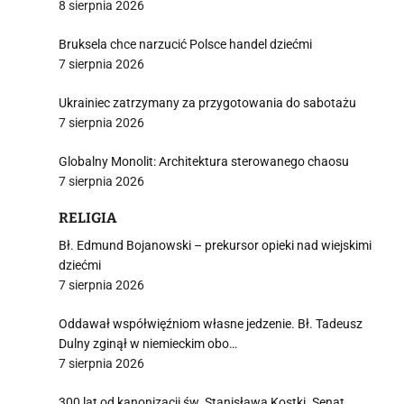
8 sierpnia 2026
Bruksela chce narzucić Polsce handel dziećmi
7 sierpnia 2026
i
Ukrainiec zatrzymany za przygotowania do sabotażu
7 sierpnia 2026
Globalny Monolit: Architektura sterowanego chaosu
7 sierpnia 2026
RELIGIA
Bł. Edmund Bojanowski – prekursor opieki nad wiejskimi
dziećmi
7 sierpnia 2026
Oddawał współwięźniom własne jedzenie. Bł. Tadeusz
Dulny zginął w niemieckim obo…
7 sierpnia 2026
300 lat od kanonizacji św. Stanisława Kostki. Senat